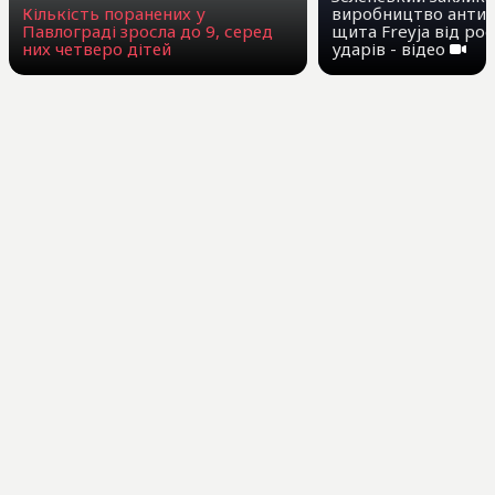
виробництво антиб
Кількість поранених у
щита Freyja від ро
Павлограді зросла до 9, серед
ударів - відео
них четверо дітей