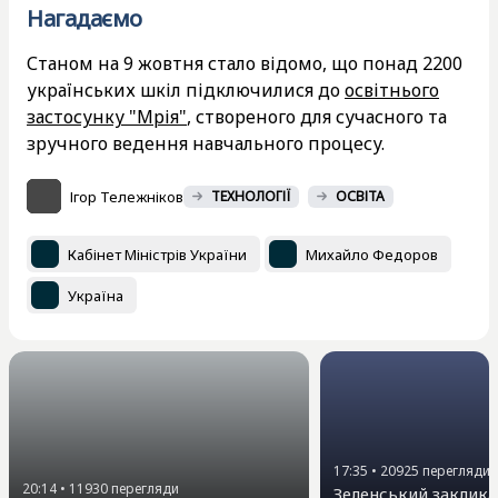
Нагадаємо
Станом на 9 жовтня стало відомо, що понад 2200
українських шкіл підключилися до
освітнього
застосунку "Мрія"
, створеного для сучасного та
зручного ведення навчального процесу.
Ігор Тележніков
ТЕХНОЛОГІЇ
ОСВІТА
Кабінет Міністрів України
Михайло Федоров
Україна
17:35
•
20925
перегляди
20:14
•
11930
перегляди
Зеленський заклика