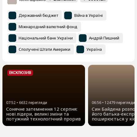
Державний бюджет
Війна в Україні
Міжнародний валютний фонд
Національний банк України
Андрій Пишний
Сполучені Штати Америки
Україна
ЕКСКЛЮЗИВ
07:52
•
6632
перегляди
06:56
•
12479
перегляди
Сонячне затемнення 12 серпня:
Син Байдена розпов
нові лідери, великі зміни та
його батька-експр
потужний технологічний прорив
поширюється у кіс