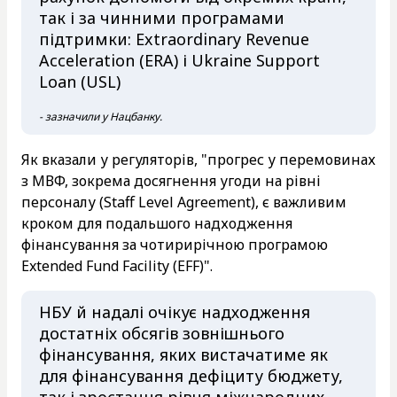
так і за чинними програмами
підтримки: Extraordinary Revenue
Acceleration (ERA) і Ukraine Support
Loan (USL)
- зазначили у Нацбанку.
Як вказали у регуляторів, "прогрес у перемовинах
з МВФ, зокрема досягнення угоди на рівні
персоналу (Staff Level Agreement), є важливим
кроком для подальшого надходження
фінансування за чотирирічною програмою
Extended Fund Facility (EFF)".
НБУ й надалі очікує надходження
достатніх обсягів зовнішнього
фінансування, яких вистачатиме як
для фінансування дефіциту бюджету,
так і зростання рівня міжнародних