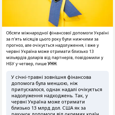
Обсяги міжнародної фінансової допомоги Україні
за п'ять місяців цього року були нижчими за
прогноз, але очікується надолуження, і вже у
червні Україна може отримати близько 13
мільярдів доларів від партнерів, повідомили у
НБУ у четвер, пише
УНН
.
У січні-травні зовнішня фінансова
допомога була меншою, ніж
припускалося, однак надалі очікується
надолуження надходжень. Так, у
червні Україна може отримати
близько 13 млрд дол. США як за
рахунок допомоги від окремих країн,