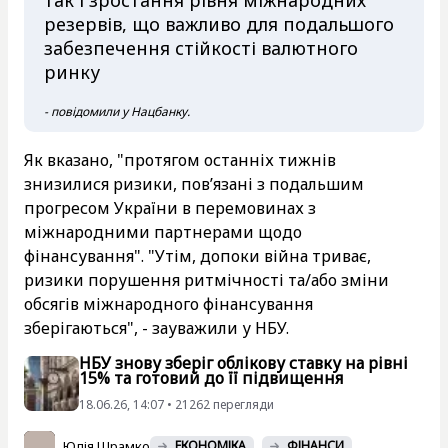
резервів, що важливо для подальшого
забезпечення стійкості валютного
ринку
- повідомили у Нацбанку.
Як вказано, "протягом останніх тижнів
знизилися ризики, пов’язані з подальшим
прогресом України в перемовинах з
міжнародними партнерами щодо
фінансування". "Утім, допоки війна триває,
ризики порушення ритмічності та/або зміни
обсягів міжнародного фінансування
зберігаються", - зауважили у НБУ.
НБУ знову зберіг облікову ставку на рівні
15% та готовий до її підвищення
18.06.26, 14:07 • 21262 перегляди
Юлія Шрамко
ЕКОНОМІКА
ФІНАНСИ