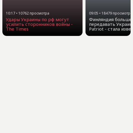
10:17
•
10762
просмотра
09:05
•
18479
просмотра
Удары Украины по рф могут
Финляндия больше 
усилить сторонников войны -
передавать Украин
The Times
Patriot - стала изв