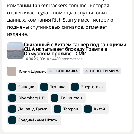
компании TankerTrackers.com Inc., которая
отслеживает суда с помощью спутниковых
данных, компания Rich Starry имеет историю
подмены спутниковых сигналов, отмечает
издание.
Связанный с Китаем танкер под санкциями
США испытывает блокаду Трампа в
Ормузском проливе - СМИ
14.04.26, 09:18 • 4400 просмотров
Юлия Шрамко
ЭКОНОМИКА
НОВОСТИ МИРА
Санкции
Техника
Энергетика
Bloomberg L.P.
Вашингтон
Дональд Трамп
Тегеран
Китай
Соединённые Штаты