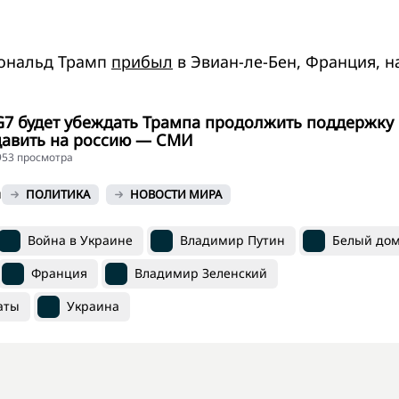
ональд Трамп
прибыл
в Эвиан-ле-Бен, Франция, н
G7 будет убеждать Трампа продолжить поддержку
давить на россию — СМИ
3953 просмотра
й
ПОЛИТИКА
НОВОСТИ МИРА
Война в Украине
Владимир Путин
Белый до
Франция
Владимир Зеленский
аты
Украина