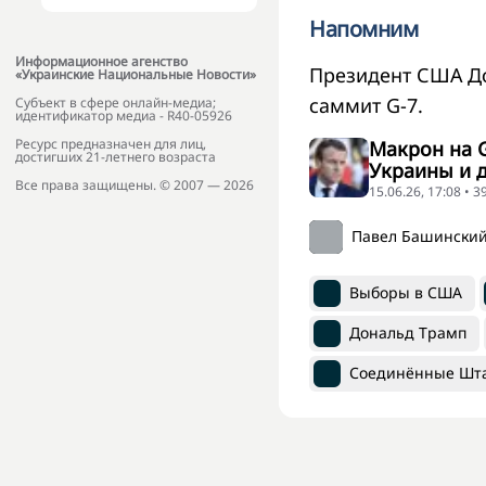
Напомним
Информационное агенство
Президент США Д
«Украинские Национальные Новости»
саммит G-7.
Субъект в сфере онлайн-медиа;
идентификатор медиа - R40-05926
Ресурс предназначен для лиц,
Макрон на 
достигших 21-летнего возраста
Украины и 
Все права защищены. © 2007 — 2026
15.06.26, 17:08 • 
Павел Башински
Выборы в США
Дональд Трамп
Соединённые Шт