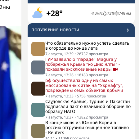
ойны
+28°
3
м/с
73
%
748
мм
ПОПУЛЯРНЫЕ НОВОСТИ
Что обязательно нужно успеть сделать
в огороде до конца лета
7 августа, 12:39
•
28737
просмотра
ГУР заявило о "параде" Magura у
побережья Крыма "ко Дню Ялты" -
показали эксклюзивные кадры
7 августа, 13:26
•
18183
просмотра
рф осуществила одну из самых
массированных атак на "Укрнафту",
повреждены семь объектов добычи
7 августа, 13:33
•
5758
просмотра
Саудовская Аравия, Турция и Пакистан
подписали пакт о взаимной обороне по
образцу НАТО
7 августа, 13:37
•
13822
просмотра
В конце июля из Южной Кореи в
россию отгрузили очищенное топливо
- Reuters
14:11
•
11068
просмотра