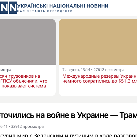
смотра
7 августа, 13:14
•
27612
просмотра
сяч грузовиков на
Международные резервы Украи
в ГПСУ объяснили, что
немного сократились до $51,2 м
 показывает система
точились на войне в Украине — Тра
6:41
•
33912
просмотра
судил мир с Зеленским и путиным в ходе разгово