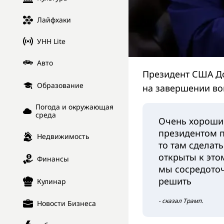
Лайфхаки
УНН Lite
Авто
Президент США До
Образование
на завершении во
Погода и окружающая
среда
Очень хороший
президентом п
Недвижимость
то там сделат
открыты к этом
Финансы
мы сосредоточ
решить
Кулинар
- сказал Трамп.
Новости Бизнеса