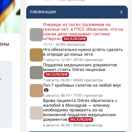
ПУБЛИКАЦИИ
Очереди из тысяч грузовиков на
границе нет: в ГПСУ объяснили, что на
самом деле показывает система
«єЧерга»
ЭКСКЛЮЗИВ
чены
15:13
•
26785
просмотра
Что обязательно нужно успеть сделать
в огороде до конца лета
7 августа, 12:39
•
28745
просмотра
Подделка медицинских документов
может стоить Odrex лицензии
ЭКСКЛЮЗИВ
-
7 августа, 06:00
•
40682
просмотра
Топ-7 крабовых салатов на любой вкус
6 августа, 08:19
•
77561
просмотра
Вдова пациента Odrex обратилась с
жалобой в Минздрав — клинику
необходимо проверить из-за
возможной подделки медицинских
документов
ЭКСКЛЮЗИВ
6 августа, 06:30
•
85555
просмотра