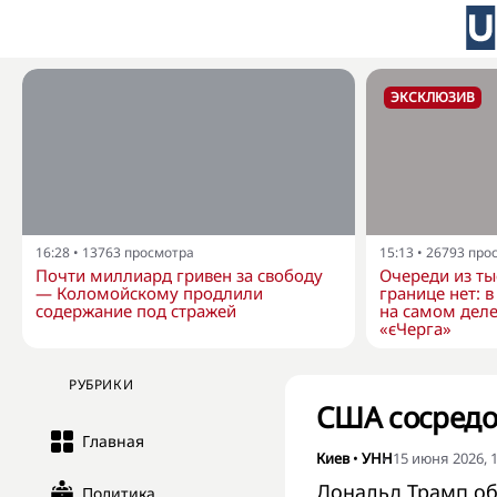
ЭКСКЛЮЗИВ
16:28
•
13763
просмотра
15:13
•
26793
про
Почти миллиард гривен за свободу
Очереди из ты
— Коломойскому продлили
границе нет: 
содержание под стражей
на самом деле
«єЧерга»
РУБРИКИ
США сосредо
Главная
Киев
•
УНН
15 июня 2026, 1
Дональд Трамп об
Политика