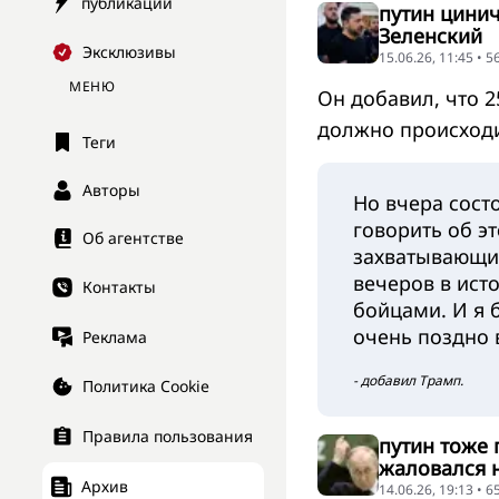
публикации
путин цинич
Зеленский
Эксклюзивы
15.06.26, 11:45 • 
МЕНЮ
Он добавил, что 2
должно происходи
Теги
Авторы
Но вчера сост
говорить об э
Об агентстве
захватывающий
вечеров в ист
Контакты
бойцами. И я 
очень поздно 
Реклама
- добавил Трамп.
Политика Cookie
Правила пользования
путин тоже
жаловался 
Архив
14.06.26, 19:13 • 