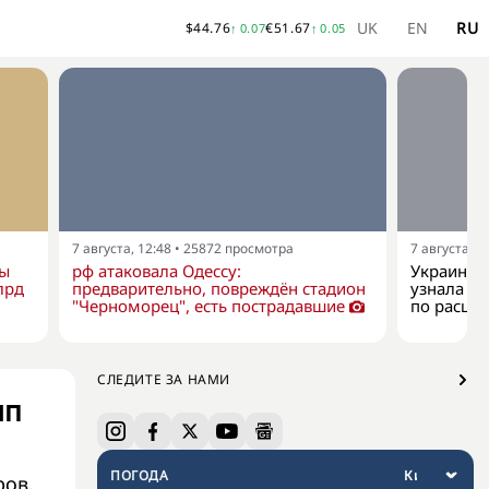
UK
EN
RU
$
44.76
€
51.67
↑
0.07
↑
0.05
7 августа, 12:48
•
25872
просмотра
7 августа, 1
ны
рф атаковала Одессу:
Украина к
лрд
предварительно, повреждён стадион
узнала о 
"Черноморец", есть пострадавшие
по расши
СЛЕДИТЕ ЗА НАМИ
мп
ПОГОДА
ров.