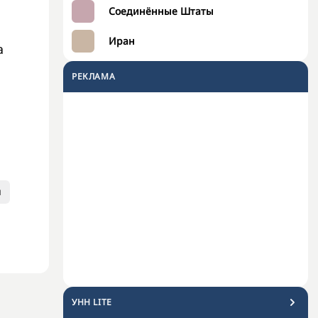
Соединённые Штаты
Иран
а
РЕКЛАМА
м
УНН LITE