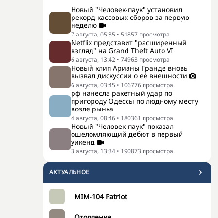
Новый "Человек-паук" установил
рекорд кассовых сборов за первую
неделю
7 августа, 05:35
•
51857
просмотра
Netflix представит "расширенный
взгляд" на Grand Theft Auto VI
6 августа, 13:42
•
74963
просмотра
Новый клип Арианы Гранде вновь
вызвал дискуссии о её внешности
6 августа, 03:45
•
106776
просмотра
рф нанесла ракетный удар по
пригороду Одессы по людному месту
возле рынка
4 августа, 08:46
•
180361
просмотра
Новый "Человек-паук" показал
ошеломляющий дебют в первый
уикенд
3 августа, 13:34
•
190873
просмотра
АКТУАЛЬНОЕ
MIM-104 Patriot
Отопление