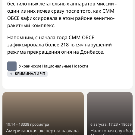
беспилотных летательных аппаратов миссии -
один из них исчез сразу после того, как СММ
ОБСЕ зафиксировала в этом районе зенитно-
ракетный комплекс.
Напомним, с начала года СММ ОБСЕ
зафиксировала более
218 тысяч нарушений
режима прекращения огня
на Донбассе.
Украинские Национальные Новости
КРИМИНАЛ И ЧП
19:14
•
13338
просмотра
6 августа, 17:23
•
18059
п
Американская экспертка назвала
Налоговая служба п