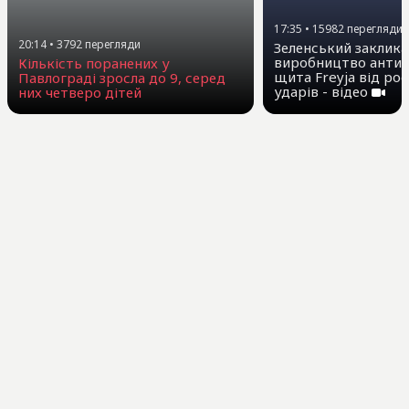
17:35
•
15982
перегляди
20:14
•
3792
перегляди
Зеленський заклика
виробництво антиб
Кількість поранених у
щита Freyja від ро
Павлограді зросла до 9, серед
ударів - відео
них четверо дітей