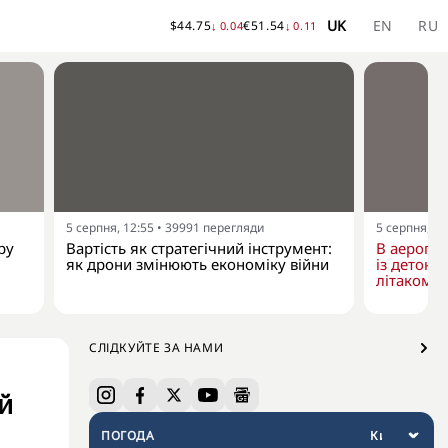
UK
EN
RU
$
44.75
€
51.54
↓
0.04
↓
0.11
5 серпня, 12:55
•
39991
перегляди
5 серпня, 10
ру
Вартість як стратегічний інструмент:
В аеропо
як дрони змінюють економіку війни
із детона
літаком "
СЛІДКУЙТЕ ЗА НАМИ
й
ПОГОДА