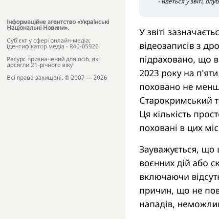
- йдеться у звіті, оп
Інформаційне агентство «Українські
Національні Новини».
У звіті зазначаєть
Cуб'єкт у сфері онлайн-медіа;
відеозаписів з др
ідентифікатор медіа - R40-05926
підраховано, що в
Ресурс призначений для осіб, які
досягли 21-річного віку
2023 року на п'ят
Всі права захищені. © 2007 — 2026
поховано не менше
Старокримський т
Ця кількість прост
поховані в цих мі
Зауважується, що 
воєнних дій або с
включаючи відсутн
причин, що не пов'
нападів, неможлив