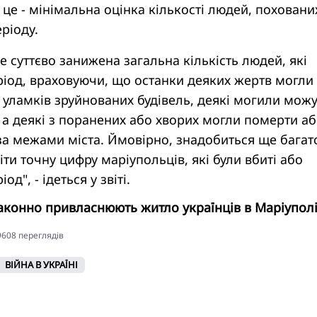
це - мінімальна оцінка кількості людей, поховани
ріоду.
е суттєво занижена загальна кількість людей, які
ріод, враховуючи, що останки деяких жертв могли
уламків зруйнованих будівель, деякі могили можу
л, а деякі з поранених або хворих могли померти а
за межами міста. Ймовірно, знадобиться ще багат
іти точну цифру маріупольців, які були вбиті або
од", - ідеться у звіті.
аконно привласнюють житло українців в Маріуполі
69608 переглядiв
ВІЙНА В УКРАЇНІ