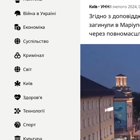
Київ
•
УНН
8 лютого 2024, 
Війна в Україні
Згідно з доповід
загинули в Маріуп
Економіка
через повномасшта
Суспільство
Кримінал
Світ
Київ
Здоров'я
Технології
Спорт
Культура