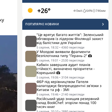
+26°
0
м/с
64
%
746
мм
ку
ПОПУЛЯРНI НОВИНИ
"Це врятує багато життів": Зеленський
обговорив із лідером Фінляндії захист
від балістики для України
5 серпня, 18:32
•
4360
перегляди
У Молдові виявили фрагменти
безпілотника типу "Герань-2"
5 серпня, 19:01
•
2530
перегляди
Кабмін завершив аудит планів
стійкості, визначено пріоритети -
Корецький
5 серпня, 19:06
•
3104
перегляди
ФБР під керівництвом Пателя
налагоджує безпрецедентні зв'язки з
Китаєм та рф - ЗМІ
5 серпня, 19:46
•
2140
перегляди
Російський удар знищив резервний
склад BookChef: згоріли понад 100
тисяч книг
5 серпня, 20:10
•
2880
перегляди