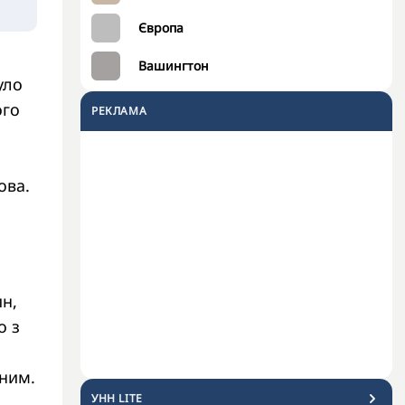
Європа
Вашингтон
уло
ого
РЕКЛАМА
ова.
и
ин,
о з
нним.
УНН LITE