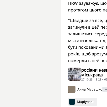
HRW зауважує, що 
протягом цього пе
"Швидше за все, ц
загинули в цей пе
залишитись серед 
містити кілька ті
бути похованими 
років, щоб зрозум
померли в цей пері
росіяни нез
міськрада
27.10.23, 13:23 • 
Анна Мурашко
Маріуполь