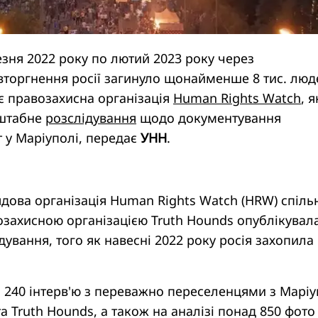
езня 2022 року по лютий 2023 року через
торгнення росії загинуло щонайменше 8 тис. люд
є правозахисна організація
Human Rights Watch
, я
сштабне
розслідування
щодо документування
т у Маріуполі, передає
УНН
.
ова організація Human Rights Watch (HRW) спіль
озахисною організацією Truth Hounds опублікувал
ування, того як навесні 2022 року росія захопила
на 240 інтерв'ю з переважно переселенцями з Марі
 Truth Hounds, а також на аналізі понад 850 фото