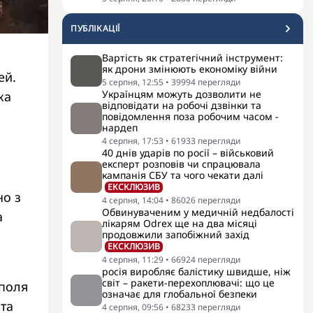
ПУБЛІКАЦІЇ
Вартість як стратегічний інструмент:
як дрони змінюють економіку війни
ей.
5 серпня, 12:55
•
39994
перегляди
Українцям можуть дозволити не
ка
відповідати на робочі дзвінки та
повідомлення поза робочим часом -
нардеп
4 серпня, 17:53
•
61933
перегляди
40 днів ударів по росії – військовий
експерт розповів чи спрацювала
кампанія СБУ та чого чекати далі
ЕКСКЛЮЗИВ
но з
4 серпня, 14:04
•
86026
перегляди
Обвинуваченим у медичній недбалості
а
лікарям Odrex ще на два місяці
продовжили запобіжний захід
ЕКСКЛЮЗИВ
4 серпня, 11:29
•
66924
перегляди
росія виробляє балістику швидше, ніж
світ – ракети-перехоплювачі: що це
уполя
означає для глобальної безпеки
 та
4 серпня, 09:56
•
68233
перегляди