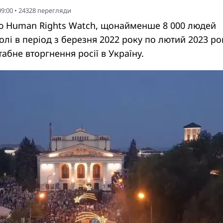
09:00
•
24328
перегляди
дю Human Rights Watch, щонайменше 8 000 людей
олі в період з березня 2022 року по лютий 2023 ро
бне вторгнення росії в Україну.