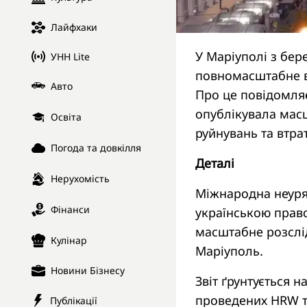
Лайфхаки
У Маріуполі з бер
УНН Lite
повномасштабне в
Авто
Про це повідомля
опублікувала ма
Освіта
руйнувань та втра
Погода та довкілля
Деталі
Нерухомість
Міжнародна неуряд
Фінанси
українською прав
масштабне розслід
Кулінар
Маріуполь.
Новини Бізнесу
Звіт ґрунтується 
проведених HRW та
Публікації