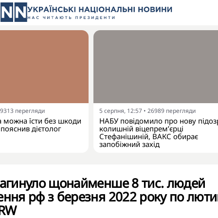
9313
перегляди
5 серпня, 12:57
•
26989
перегляди
а можна їсти без шкоди
НАБУ повідомило про нову підоз
 пояснив дієтолог
колишній віцепрем’єрці
Стефанішиній, ВАКС обирає
запобіжний захід
загинуло щонайменше 8 тис. людей
ення рф з березня 2022 року по люти
HRW