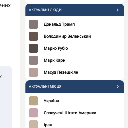
лених
АКТУАЛЬНI ЛЮДИ
Дональд Трамп
Володимир Зеленський
Марко Рубіо
Марк Карні
Масуд Пезешкіян
х
АКТУАЛЬНІ МІСЦЯ
Україна
,
Сполучені Штати Америки
Іран