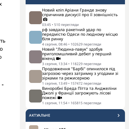
х
Новий кліп Аріани Гранде знову
спричинив дискусії про її зовнішність
03:45
•
510
перегляди
рф завдала ракетний удар по
передмістю Одеси по людному місцю
біля ринку
ть
4 серпня, 08:46
•
102629
перегляди
бо
Новий "Людина-павук" здобув
приголомшливий дебют у перший
о
вікенд
3 серпня, 13:34
•
118229
перегляди
Продовження "Барбі" опинилося під
загрозою через затримку з угодами зі
зірками та режисеркою
 -
1 серпня, 13:49
•
157472
перегляди
Виноробні Бреда Пітта та Анджеліни
Джолі у Франції загрожують лісові
пожежі
1 серпня, 11:54
•
165815
перегляди
АКТУАЛЬНЕ