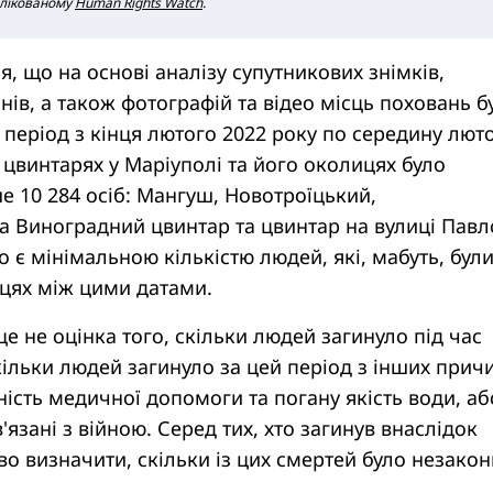
ублікованому
Human Rights Watch
.
ся, що на основі аналізу супутникових знімків,
онів, а також фотографій та відео місць поховань б
 період з кінця лютого 2022 року по середину лют
и цвинтарях у Маріуполі та його околицях було
 10 284 осіб: Мангуш, Новотроїцький,
а Виноградний цвинтар та цвинтар на вулиці Павл
о є мінімальною кількістю людей, які, мабуть, бул
сцях між цими датами.
це не оцінка того, скільки людей загинуло під час
кільки людей загинуло за цей період з інших прич
ість медичної допомоги та погану якість води, аб
язані з війною. Серед тих, хто загинув внаслідок
о визначити, скільки із цих смертей було незако