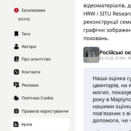
відеоматеріалів, 
Ексклюзиви
HRW і SITU Resear
МЕНЮ
реконструкції сем
графічні зображен
Теги
поховань.
Автори
Російські о
22.12.22, 21:54 • 
Про агентство
Контакти
Наша оцінка су
цвинтарів, на 
Реклама
могил, показує
Політика Cookie
року в Маріупо
нашими оцінка
Правила користування
пов'язаних з в
допомоги, чи 
Архів