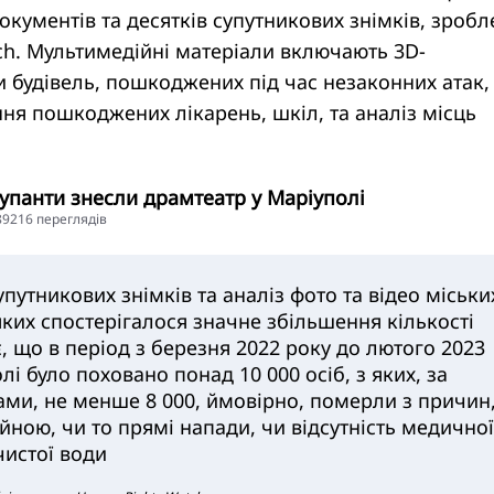
документів та десятків супутникових знімків, зроб
ch. Мультимедійні матеріали включають 3D-
и будівель, пошкоджених під час незаконних атак,
ня пошкоджених лікарень, шкіл, та аналіз місць
купанти знесли драмтеатр у Маріуполі
789216 переглядiв
путникових знімків та аналіз фото та відео міськи
яких спостерігалося значне збільшення кількості
, що в період з березня 2022 року до лютого 2023
лі було поховано понад 10 000 осіб, з яких, за
ми, не менше 8 000, ймовірно, померли з причин
ійною, чи то прямі напади, чи відсутність медичної
чистої води