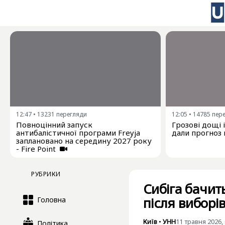
12:47
•
13231
перегляди
12:05
•
14785
пер
Повноцінний запуск
Грозові дощі 
антибалістичної програми Freyja
дали прогноз 
заплановано на середину 2027 року
- Fire Point
РУБРИКИ
Сибіга бачит
після виборі
Головна
Київ
•
УНН
11 травня 2026, 
Політика