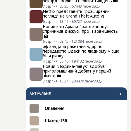
рекорд зборів за перший тиждень
7 серпня, 05:35
•
67443
перегляди
Netflix представить "розширений
погляд" на Grand Theft Auto VI
6 серпня, 13:42
•
89727
перегляди
Новий кліп Аріани Гранде знову
спричинив дискусії про її зовнішність
6 серпня, 03:45
•
121084
перегляди
рф завдала ракетний удар по
передмістю Одеси по людному місцю
біля ринку
4 серпня, 08:46
•
194132
перегляди
Новий "Людина-павук" здобув
приголомшливий дебют у перший
вікенд
3 серпня, 13:34
•
204470
перегляди
АКТУАЛЬНЕ
Опалення
Шахед-136