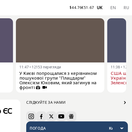
UK
EN
RU
$
44.76
€
51.67
11:47
•
12153
перегляди
11:38
•
1222
У Києві попрощалися з керівником
США щом
пошукової групи "Плацдарм"
Україні р
Олексієм Юковим, який загинув на
Зеленськ
фронті
СЛІДКУЙТЕ ЗА НАМИ
о ЄС
ПОГОДА