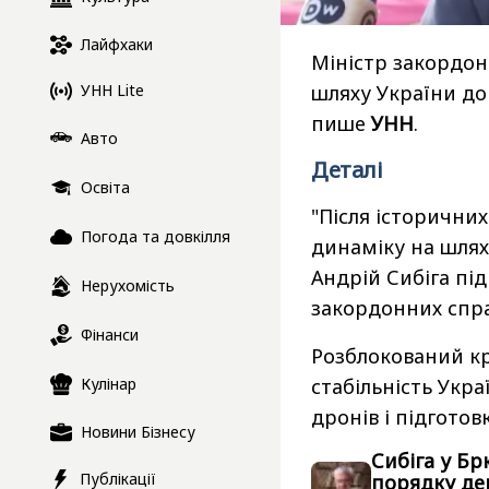
Лайфхаки
Міністр закордон
УНН Lite
шляху України до
пише
УНН
.
Авто
Деталі
Освіта
"Після історични
Погода та довкілля
динаміку на шлях
Андрій Сибіга під
Нерухомість
закордонних спра
Фінанси
Розблокований кр
Кулінар
стабільність Укр
дронів і підготов
Новини Бізнесу
Сибіга у Бр
Публікації
порядку де