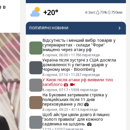
 в
+20°
3
м/с
73
%
750
мм
ПОПУЛЯРНI НОВИНИ
Відсутність і менший вибір товарів у
супермаркетах - склади "Фори"
знищено через атаку рф
8 серпня, 06:00
•
11786
перегляди
Україна після зустрічі з США досягла
домовленості у питанні ударів у
Чорному морі - Bloomberg
8 серпня, 07:10
•
11287
перегляди
У Києві після атаки рф виявили тіло
загиблого
8 серпня, 07:17
•
5938
перегляди
На Буковині затримали стрілка у
поліцейських після 11 днів
переховування у лісі
8 серпня, 09:23
•
4114
перегляди
Щоб айстри цвіли довго й пишно:
"золоті правила" для кожного
садівника на щодень
12:15
•
10737
перегляди