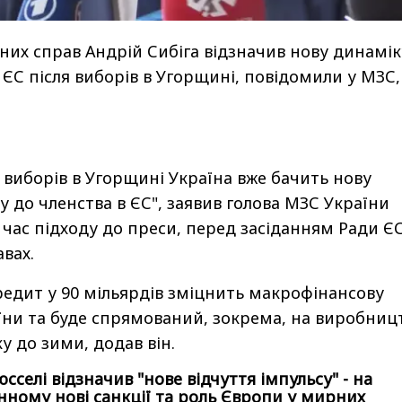
них справ Андрій Сибіга відзначив нову динамік
 ЄС після виборів в Угорщині, повідомили у МЗС,
х виборів в Угорщині Україна вже бачить нову
у до членства в ЄС", заявив голова МЗС України
 час підходу до преси, перед засіданням Ради ЄС
вах.
едит у 90 мільярдів зміцнить макрофінансову
аїни та буде спрямований, зокрема, на виробниц
ку до зими, додав він.
юсселі відзначив "нове відчуття імпульсу" - на
нному нові санкції та роль Європи у мирних