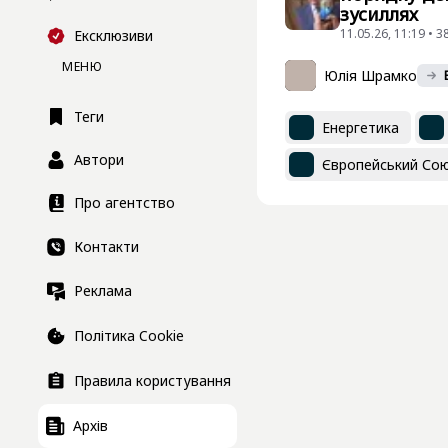
зусиллях
11.05.26, 11:19 • 
Ексклюзиви
МЕНЮ
Юлія Шрамко
Теги
Енергетика
Автори
Європейський Со
Про агентство
Контакти
Реклама
Політика Cookie
Правила користування
Архів