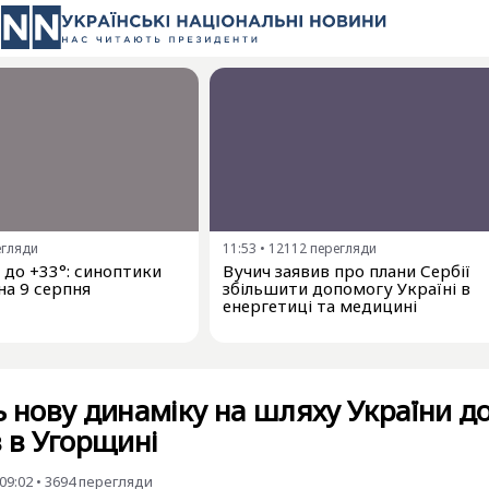
егляди
11:53
•
12112
перегляди
і до +33°: синоптики
Вучич заявив про плани Сербії
на 9 серпня
збільшити допомогу Україні в
енергетиці та медицині
ь нову динаміку на шляху України д
в в Угорщині
09:02
•
3694
перегляди