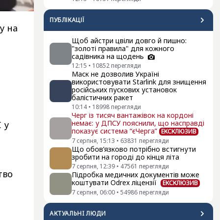
ПУБЛІКАЦІЇ
у на
Щоб айстри цвіли довго й пишно:
"золоті правила" для кожного
садівника на щодень
12:15
•
10852
перегляди
Маск не дозволив Україні
використовувати Starlink для знищення
російських пускових установок
балістичних ракет
10:14
•
18998
перегляди
Черг із тисяч вантажівок на кордоні
немає: у ДПСУ пояснили, що насправді
 у
показує система “єЧерга”
ЕКСКЛЮЗИВ
7 серпня, 15:13
•
63831
перегляди
Що обов’язково потрібно встигнути
зробити на городі до кінця літа
7 серпня, 12:39
•
47561
перегляди
тво
Підробка медичних документів може
коштувати Odrex ліцензії
ЕКСКЛЮЗИВ
7 серпня, 06:00
•
54986
перегляди
АКТУАЛЬНI ЛЮДИ