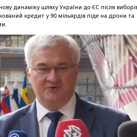
нову динаміку шляху України до ЄС після виборів
кований кредит у 90 мільярдів піде на дрони та
ми.