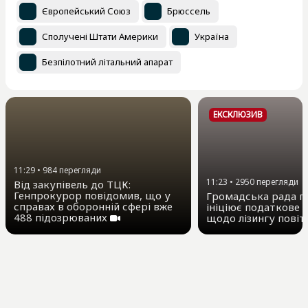
Європейський Союз
Брюссель
Сполучені Штати Америки
Україна
Безпілотний літальний апарат
ЕКСКЛЮЗИВ
11:29
•
984
перегляди
11:23
•
2950
перегляди
Від закупівель до ТЦК:
Генпрокурор повідомив, що у
Громадська рада пр
справах в оборонній сфері вже
ініціює податкове 
488 підозрюваних
щодо лізингу повіт