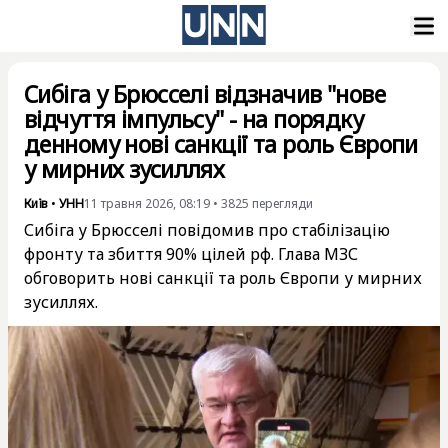
Сибіга у Брюсселі відзначив "нове
відчуття імпульсу" - на порядку
денному нові санкції та роль Європи
у мирних зусиллях
Київ
•
УНН
11 травня 2026, 08:19
•
3825
перегляди
Сибіга у Брюсселі повідомив про стабілізацію
фронту та збиття 90% цілей рф. Глава МЗС
обговорить нові санкції та роль Європи у мирних
зусиллях.