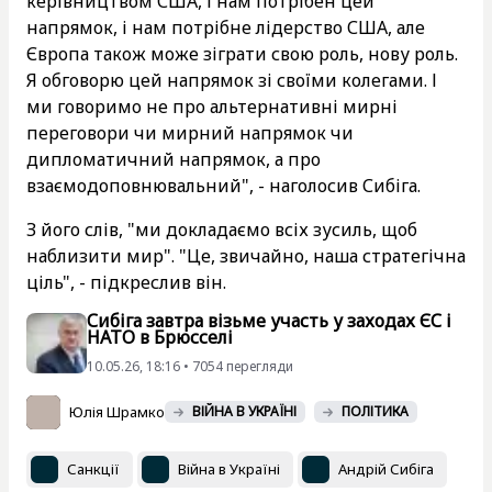
керівництвом США, і нам потрібен цей
напрямок, і нам потрібне лідерство США, але
Європа також може зіграти свою роль, нову роль.
Я обговорю цей напрямок зі своїми колегами. І
ми говоримо не про альтернативні мирні
переговори чи мирний напрямок чи
дипломатичний напрямок, а про
взаємодоповнювальний", - наголосив Сибіга.
З його слів, "ми докладаємо всіх зусиль, щоб
наблизити мир". "Це, звичайно, наша стратегічна
ціль", - підкреслив він.
Сибіга завтра візьме участь у заходах ЄС і
НАТО в Брюсселі
10.05.26, 18:16 • 7054 перегляди
Юлія Шрамко
ВІЙНА В УКРАЇНІ
ПОЛІТИКА
Санкції
Війна в Україні
Андрій Сибіга