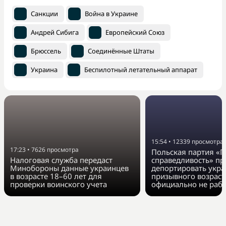
Санкции
Война в Украине
Андрей Сибига
Европейский Союз
Брюссель
Соединённые Штаты
Украина
Беспилотный летательный аппарат
15:54
•
12339
просмотра
17:23
•
7626
просмотра
Польская партия «П
Налоговая служба передаст
справедливость» п
Минобороны данные украинцев
депортировать укра
в возрасте 18–60 лет для
призывного возраст
проверки воинского учета
официально не раб