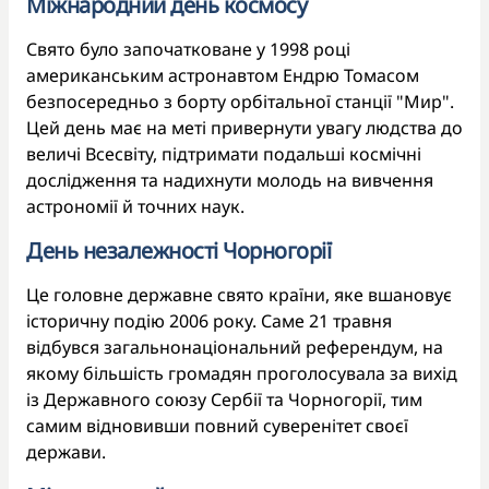
Міжнародний день космосу
Свято було започатковане у 1998 році
американським астронавтом Ендрю Томасом
безпосередньо з борту орбітальної станції "Мир".
Цей день має на меті привернути увагу людства до
величі Всесвіту, підтримати подальші космічні
дослідження та надихнути молодь на вивчення
астрономії й точних наук.
День незалежності Чорногорії
Це головне державне свято країни, яке вшановує
історичну подію 2006 року. Саме 21 травня
відбувся загальнонаціональний референдум, на
якому більшість громадян проголосувала за вихід
із Державного союзу Сербії та Чорногорії, тим
самим відновивши повний суверенітет своєї
держави.