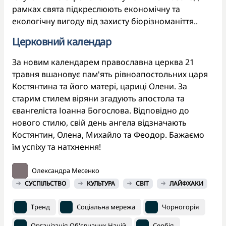
рамках свята підкреслюють економічну та
екологічну вигоду від захисту біорізноманіття..
Церковний календар
За новим календарем православна церква 21
травня вшановує пам'ять рівноапостольних царя
Костянтина та його матері, цариці Олени. За
старим стилем віряни згадують апостола та
євангеліста Іоанна Богослова. Відповідно до
нового стилю, свій день ангела відзначають
Костянтин, Олена, Михайло та Феодор. Бажаємо
їм успіху та натхнення!
Олександра Месенко
СУСПІЛЬСТВО
КУЛЬТУРА
СВІТ
ЛАЙФХАКИ
Тренд
Соціальна мережа
Чорногорія
Організація Об'єднаних Націй
Сербія