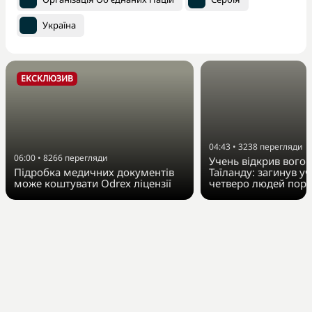
Україна
ЕКСКЛЮЗИВ
04:43
•
3238
перегляди
06:00
•
8266
перегляди
Учень відкрив вогон
Підробка медичних документів
Таїланду: загинув у
може коштувати Odrex ліцензії
четверо людей пора