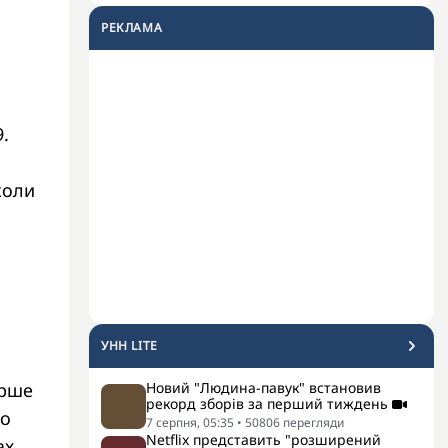
РЕКЛАМА
.
коли
УНН LITE
ерше
Новий "Людина-павук" встановив
рекорд зборів за перший тиждень
го
7 серпня, 05:35
•
50806
перегляди
Netflix представить "розширений
ах