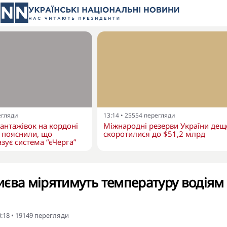
егляди
13:14
•
25554
перегляди
вантажівок на кордоні
Міжнародні резерви України дещ
 пояснили, що
скоротилися до $51,2 млрд
зує система “єЧерга”
Києва мірятимуть температуру водіям 
0:18
•
19149
перегляди