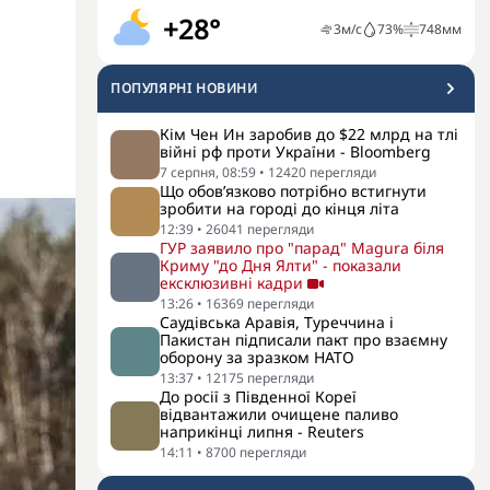
+28°
3
м/с
73
%
748
мм
ПОПУЛЯРНI НОВИНИ
Кім Чен Ин заробив до $22 млрд на тлі
війні рф проти України - Bloomberg
7 серпня, 08:59
•
12420
перегляди
Що обов’язково потрібно встигнути
зробити на городі до кінця літа
12:39
•
26041
перегляди
ГУР заявило про "парад" Magura біля
Криму "до Дня Ялти" - показали
ексклюзивні кадри
13:26
•
16369
перегляди
Саудівська Аравія, Туреччина і
Пакистан підписали пакт про взаємну
оборону за зразком НАТО
13:37
•
12175
перегляди
До росії з Південної Кореї
відвантажили очищене паливо
наприкінці липня - Reuters
14:11
•
8700
перегляди