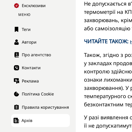
Не допускається в
Ексклюзиви
термометрії на КП
МЕНЮ
захворювань, крім
або самоізоляцію 
Теги
ЧИТАЙТЕ ТАКОЖ:
Н
Автори
Також, згідно з 
Про агентство
у закладах продов
Контакти
контролю здійснює
ознаки лихоманки,
Реклама
захворювання). У 
Політика Cookie
температурного ск
безконтактним тер
Правила користування
У разі виявлення 
Архів
її не допускатиму