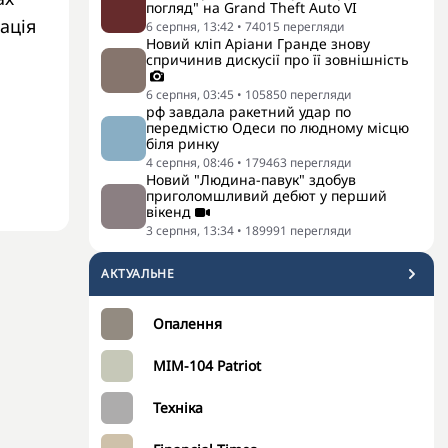
погляд" на Grand Theft Auto VI
ація
6 серпня, 13:42
•
74015
перегляди
Новий кліп Аріани Гранде знову
спричинив дискусії про її зовнішність
6 серпня, 03:45
•
105850
перегляди
рф завдала ракетний удар по
передмістю Одеси по людному місцю
біля ринку
4 серпня, 08:46
•
179463
перегляди
Новий "Людина-павук" здобув
приголомшливий дебют у перший
вікенд
3 серпня, 13:34
•
189991
перегляди
АКТУАЛЬНЕ
Опалення
MIM-104 Patriot
Техніка