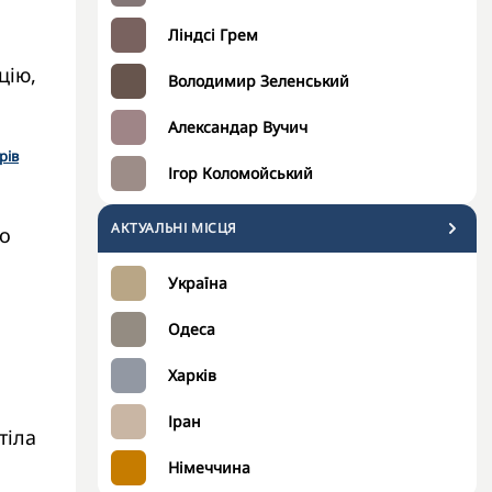
Ліндсі Грем
цію,
Володимир Зеленський
Александар Вучич
рів
Ігор Коломойський
АКТУАЛЬНІ МІСЦЯ
го
Україна
Одеса
Харків
Іран
тіла
Німеччина