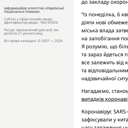
до закладу охорон
Інформаційне агентство «Українські
Національні Новини».
“Із понеділка, 6 кв
Cуб'єкт у сфері онлайн-медіа;
діяти нові обмеже
ідентифікатор медіа - R40-05926
міська влада затв
Ресурс призначений для осіб, які
досягли 21-річного віку
на запобігання по
Всі права захищені. © 2007 — 2026
Я розумію, що бі
та зараз йдеться п
все залежить від 
та відповідальними
надзвичайної ситу
Нагадаємо, станом
випадків коронаві
Коронавірус SARS
зафіксували у кита
часу зараження ци