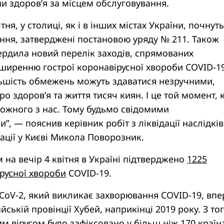
и здоров’я за місцем обслуговування.
ітня, у столиці, як і в інших містах України, почнуть
ння, затверджені постановою уряду № 211. Також
ердила новий перелік заходів, спрямованих
ширенню гострої коронавірусної хвороби COVID-19
льшість обмежень можуть здаватися незручними,
ро здоров’я та життя тисяч киян. І це той момент, 
кожного з нас. Тому будьмо свідомими
”, — пояснив керівник робіт з ліквідації наслідків
ації у Києві Микола Поворозник.
 на вечір 4 квітня в Україні підтверджено
1225
русної хвороби
COVID-19.
-CoV-2, який викликає захворювання COVID-19, вп
йській провінції Хубей, наприкінці 2019 року. З то
м вірусом було зафіксовано у більш ніж 170 країн