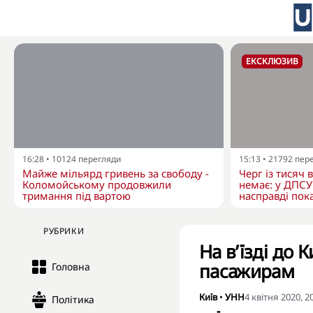
ЕКСКЛЮЗИВ
16:28
•
10124
перегляди
15:13
•
21792
пер
Майже мільярд гривень за свободу -
Черг із тисяч 
Коломойському продовжили
немає: у ДПСУ
тримання під вартою
насправді пока
РУБРИКИ
На в’їзді до 
пасажирам
Головна
Київ
•
УНН
4 квітня 2020, 2
Політика