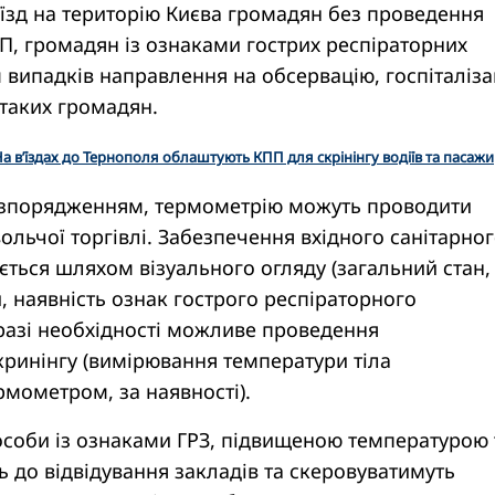
’їзд на територію Києва громадян без проведення
П, громадян із ознаками гострих респіраторних
 випадків направлення на обсервацію, госпіталіза
таких громадян.
а в’їздах до Тернополя облаштують КПП для скрінінгу водіїв та пасажи
розпорядженням, термометрію можуть проводити
ольчої торгівлі. Забезпечення вхідного санітарно
ться шляхом візуального огляду (загальний стан,
 наявність ознак гострого респіраторного
разі необхідності можливе проведення
ринінгу (вимірювання температури тіла
мометром, за наявності).
особи із ознаками ГРЗ, підвищеною температурою 
ть до відвідування закладів та скеровуватимуть