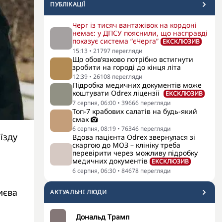
ПУБЛІКАЦІЇ
Черг із тисяч вантажівок на кордоні
немає: у ДПСУ пояснили, що насправді
показує система “єЧерга”
ЕКСКЛЮЗИВ
15:13
•
21797
перегляди
Що обов’язково потрібно встигнути
зробити на городі до кінця літа
12:39
•
26108
перегляди
Підробка медичних документів може
коштувати Odrex ліцензії
ЕКСКЛЮЗИВ
7 серпня, 06:00
•
39666
перегляди
Топ-7 крабових салатів на будь-який
смак
6 серпня, 08:19
•
76346
перегляди
їзду
Вдова пацієнта Odrex звернулася зі
скаргою до МОЗ – клініку треба
перевірити через можливу підробку
медичних документів
ЕКСКЛЮЗИВ
6 серпня, 06:30
•
84678
перегляди
иєва
АКТУАЛЬНI ЛЮДИ
Дональд Трамп