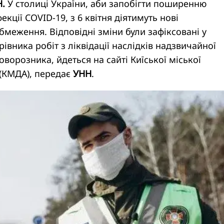
Н.
У столиці України, аби запобігти поширенню
екції COVID-19, з 6 квітня діятимуть нові
бмеження. Відповідні зміни були зафіксовані у
івника робіт з ліквідації наслідків надзвичайної
оворозника, йдеться на сайті Киїської міської
 (КМДА), передає
УНН
.