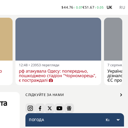
UK
RU
$
44.76
€
51.67
↑
0.07
↑
0.05
12:48
•
23953
перегляди
7 серпня, 11
о
рф атакувала Одесу: попередньо,
Україна я
пошкоджено стадіон "Чорноморець",
дізналося
є постраждалі
ЄС про р
СЛІДКУЙТЕ ЗА НАМИ
та
ПОГОДА