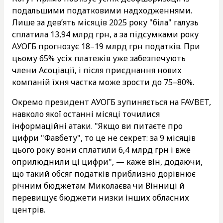
подальшими податковими надходженнями.
Лише за дев’ять місяців 2025 року "біла" галузь
сплатила 13,94 млрд грн, а за підсумками року
АУОГБ прогнозує 18–19 млрд грн податків. При
цьому 65% усіх платежів уже забезпечують
члени Асоціації, і після приєднання нових
компаній їхня частка може зрости до 75–80%.
Окремо президент АУОГБ зупиняється на FAVBET,
навколо якої останні місяці точилися
інформаційні атаки. "Якщо ви питаєте про
цифри "Фавбету", то це не секрет: за 9 місяців
цього року вони сплатили 6,4 млрд грн і вже
оприлюднили ці цифри", — каже він, додаючи,
що такий обсяг податків приблизно дорівнює
річним бюджетам Миколаєва чи Вінниці й
перевищує бюджети низки інших обласних
центрів.