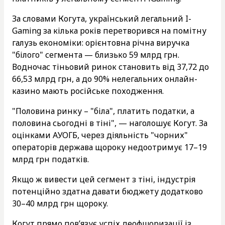
За словами Когута, український легальний I-
Gaming за кілька років перетворився на помітну
галузь економіки: орієнтовна річна виручка
"білого" сегмента — близько 59 млрд грн.
Водночас тіньовий ринок становить від 37,72 до
66,53 млрд грн, а до 90% нелегальних онлайн-
казино мають російське походження.
"Половина ринку – "біла", платить податки, а
половина сьогодні в тіні", — наголошує Когут. За
оцінками АУОГБ, через діяльність "чорних"
операторів держава щороку недоотримує 17–19
млрд грн податків.
Якщо ж вивести цей сегмент з тіні, індустрія
потенційно здатна давати бюджету додатково
30–40 млрд грн щороку.
Когут прямо пов’язує успіх деофшоризації із