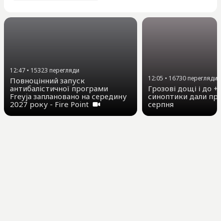
12:47
•
15323
перегляди
12:05
•
16730
перегляди
Повноцінний запуск
антибалістичної програми
Грозові дощі і до +3
Freyja заплановано на середину
синоптики дали про
2027 року - Fire Point
серпня