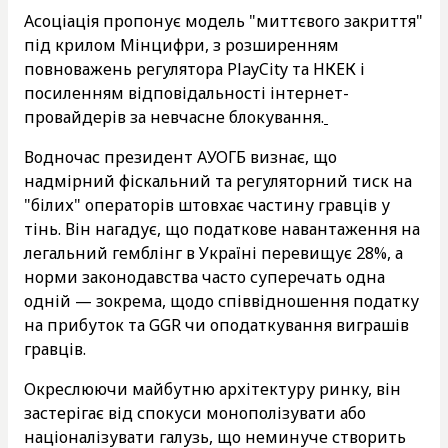
Асоціація пропонує модель "миттєвого закриття"
під крилом Мінцифри, з розширенням
повноважень регулятора PlayCity та НКЕК і
посиленням відповідальності інтернет-
провайдерів за невчасне блокування.
Водночас президент АУОГБ визнає, що
надмірний фіскальний та регуляторний тиск на
"білих" операторів штовхає частину гравців у
тінь. Він нагадує, що податкове навантаження на
легальний гемблінг в Україні перевищує 28%, а
норми законодавства часто суперечать одна
одній — зокрема, щодо співвідношення податку
на прибуток та GGR чи оподаткування виграшів
гравців.
Окреслюючи майбутню архітектуру ринку, він
застерігає від спокуси монополізувати або
націоналізувати галузь, що неминуче створить