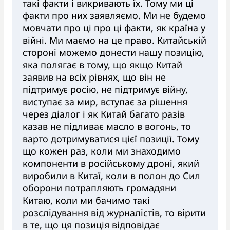
такі факти і викривають їх. Тому ми ці
факти про них заявляємо. Ми не будемо
мовчати про ці про ці факти, як країна у
війні. Ми маємо на це право. Китайській
стороні можемо донести нашу позицію,
яка полягає в тому, що якщо Китай
заявив на всіх рівнях, що він не
підтримує росію, не підтримує війну,
виступає за мир, вступає за рішення
через діалог і як Китай багато разів
казав не підливає масло в вогонь, то
варто дотримуватися цієї позиції. Тому
що кожен раз, коли ми знаходимо
компоненти в російському дроні, який
виробили в Китаї, коли в полон до Сил
оборони потрапляють громадяни
Китаю, коли ми бачимо такі
розслідування від журналістів, то вірити
в те, що ця позиція відповідає