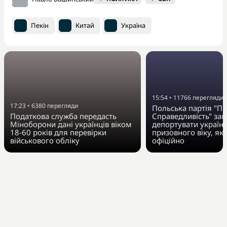
Пекін
Китай
Україна
15:54
•
11766
перегляди
17:23
•
6380
перегляди
Польська партія "Пр
Податкова служба передасть
Справедливість" за
Міноборони дані українців віком
депортувати українц
18-60 років для перевірки
призовного віку, як
військового обліку
офіційно