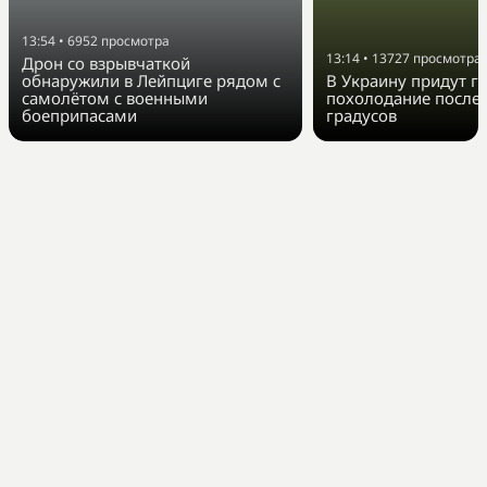
13:54
•
6952
просмотра
13:14
•
13727
просмотра
Дрон со взрывчаткой
обнаружили в Лейпциге рядом с
В Украину придут г
самолётом с военными
похолодание после 
боеприпасами
градусов