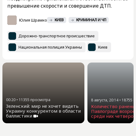
превышение скорости и совершение ДТП.
Юлия Шрамко
КИЕВ
КРИМИНАЛ И ЧП
Дорожно-транспортное происшествие
Национальная полиция Украины
Киев
00:20
•
11355
просмотра
8 августа, 20:14
•
18755
п
Зеленский: мир не хочет видеть
Количество ранены
Украину конкурентом в области
Павлограде возросл
баллистики
среди них четверо 