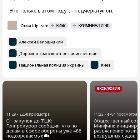
"Это только в этом году", - подчеркнул он.
Юлия Шрамко
КИЕВ
КРИМИНАЛ И ЧП
Алексей Белошицкий
Дорожно-транспортное происшествие
Национальная полиция Украины
Киев
ЭКСКЛЮЗИВ
11:29
•
2258
просмотра
11:23
•
4704
просмотра
От закупок до ТЦК:
Общественный сов
Генпрокурор сообщил, что по
Минфине иницииру
делам в сфере обороны уже 488
разъяснение по лиз
подозреваемых
воздушных судов