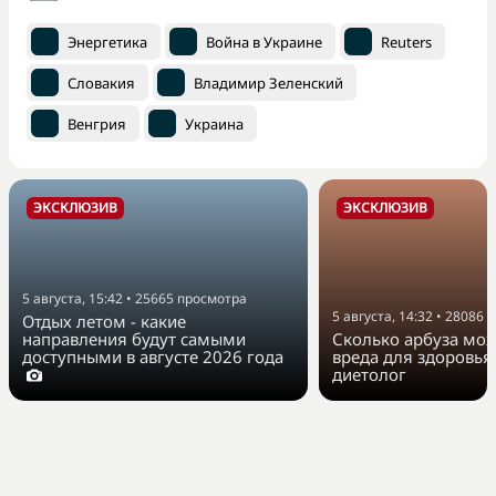
Энергетика
Война в Украине
Reuters
Словакия
Владимир Зеленский
Венгрия
Украина
ЭКСКЛЮЗИВ
ЭКСКЛЮЗИВ
5 августа, 15:42
•
25665
просмотра
5 августа, 14:32
•
28086
п
Отдых летом - какие
направления будут самыми
Сколько арбуза мож
доступными в августе 2026 года
вреда для здоровья
диетолог