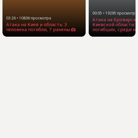
00:05
•
19295
просмотра
03:26
•
10806
просмотра
Атака на Броварск
Атака на Киев и область: 3
Киевской области: 
человека погибли, 7 ранены
погибших, среди н