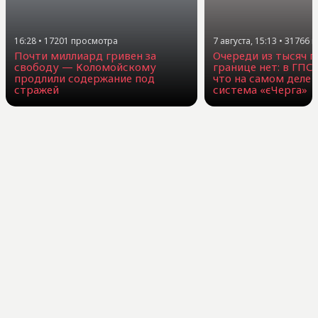
16:28
•
17201
просмотра
7 августа, 15:13
•
31766
п
Почти миллиард гривен за
Очереди из тысяч г
свободу — Коломойскому
границе нет: в ГПС
продлили содержание под
что на самом деле 
стражей
система «єЧерга»