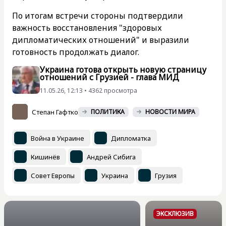
По итогам встречи стороны подтвердили
важность восстановления "здоровых
дипломатических отношений" и выразили
готовность продолжать диалог.
Украина готова открыть новую страницу
отношений с Грузией - глава МИД
11.05.26, 12:13 • 4362 просмотра
Степан Гафтко
ПОЛИТИКА
НОВОСТИ МИРА
Война в Украине
Дипломатка
Кишинёв
Андрей Сибига
Совет Европы
Украина
Грузия
ЭКСКЛЮЗИВ