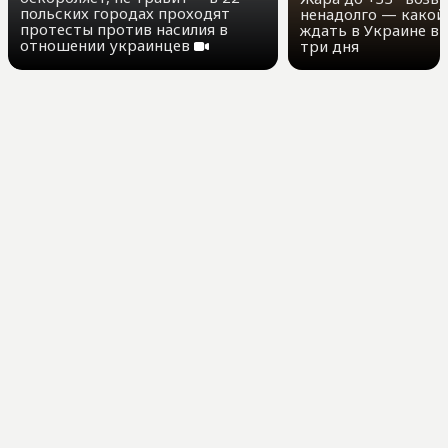
польских городах проходят
ненадолго — какой
протесты против насилия в
ждать в Украине в
отношении украинцев
три дня