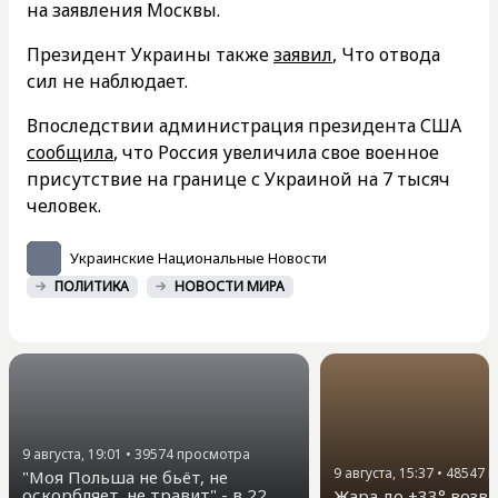
на заявления Москвы.
Президент Украины также
заявил
, Что отвода
сил не наблюдает.
Впоследствии администрация президента США
сообщила
, что Россия увеличила свое военное
присутствие на границе с Украиной на 7 тысяч
человек.
Украинские Национальные Новости
ПОЛИТИКА
НОВОСТИ МИРА
9 августа, 19:01
•
39574
просмотра
9 августа, 15:37
•
48547
п
"Моя Польша не бьёт, не
оскорбляет, не травит" - в 22
Жара до +33° возв