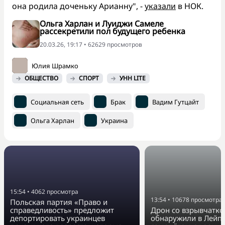
она родила доченьку Арианну", -
указали
в НОК.
Ольга Харлан и Луиджи Самеле
рассекретили пол будущего ребенка
20.03.26, 19:17 • 62629 просмотров
Юлия Шрамко
ОБЩЕСТВО
СПОРТ
УНН LITE
Социальная сеть
Брак
Вадим Гутцайт
Ольга Харлан
Украина
15:54
•
4062
просмотра
13:54
•
10678
просмотра
Польская партия «Право и
справедливость» предложит
Дрон со взрывчатко
депортировать украинцев
обнаружили в Лейпц