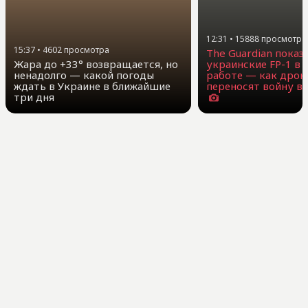
12:31
•
15888
просмотра
15:37
•
4602
просмотра
The Guardian показ
Жара до +33° возвращается, но
украинские FP-1 в 
ненадолго — какой погоды
работе — как дроны
ждать в Украине в ближайшие
переносят войну вг
три дня