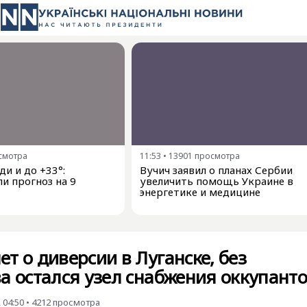
смотра
11:53
•
13901
просмотра
и и до +33°:
Вучич заявил о планах Сербии
и прогноз на 9
увеличить помощь Украине в
энергетике и медицине
т о диверсии в Луганске, без
а остался узел снабжения оккупант
 04:50
•
4212
просмотра