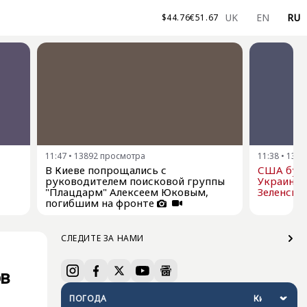
UK
EN
RU
$
44.76
€
51.67
11:47
•
13892
просмотра
11:38
•
1387
В Киеве попрощались с
США буду
руководителем поисковой группы
Украине р
"Плацдарм" Алексеем Юковым,
Зеленски
погибшим на фронте
СЛЕДИТЕ ЗА НАМИ
ов
ПОГОДА