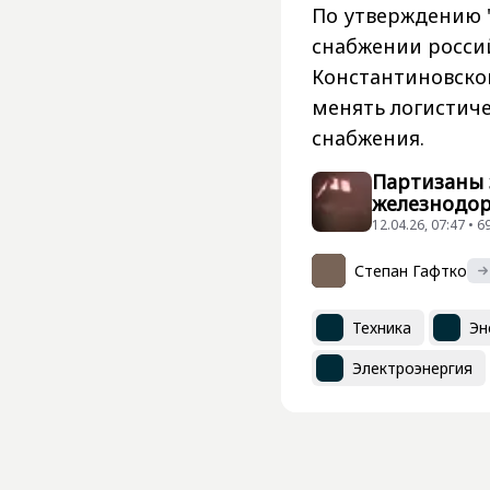
По утверждению "
снабжении росси
Константиновско
менять логистич
снабжения.
Партизаны 
железнодор
12.04.26, 07:47 •
Степан Гафтко
Техника
Эн
Электроэнергия