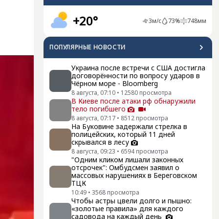
+20°
3
м/с
73
%
748
мм
ПОПУЛЯРНЫЕ НОВОСТИ
Украина после встречи с США достигла
договорённости по вопросу ударов в
Чёрном море - Bloomberg
8 августа, 07:10
•
12580
просмотра
В Киеве после атаки рф обнаружили
тело погибшего
8 августа, 07:17
•
8512
просмотра
На Буковине задержали стрелка в
полицейских, который 11 дней
скрывался в лесу
8 августа, 09:23
•
6594
просмотра
"Одним кликом лишали законных
отсрочек": Омбудсмен заявил о
массовых нарушениях в Береговском
ТЦК
10:49
•
3568
просмотра
Чтобы астры цвели долго и пышно:
«золотые правила» для каждого
садовода на каждый день