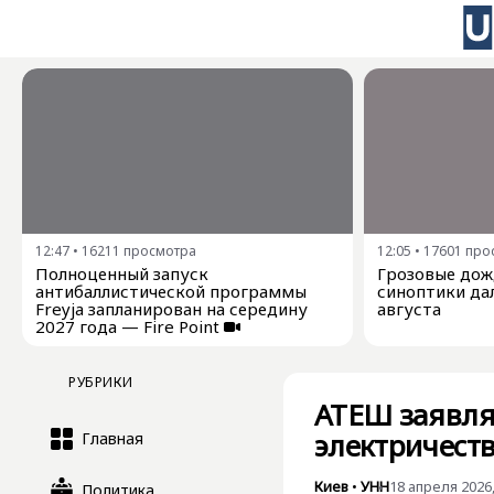
12:47
•
16211
просмотра
12:05
•
17601
про
Полноценный запуск
Грозовые дожд
антибаллистической программы
синоптики дал
Freyja запланирован на середину
августа
2027 года — Fire Point
РУБРИКИ
АТЕШ заявляе
электричеств
Главная
Киев
•
УНН
18 апреля 2026,
Политика