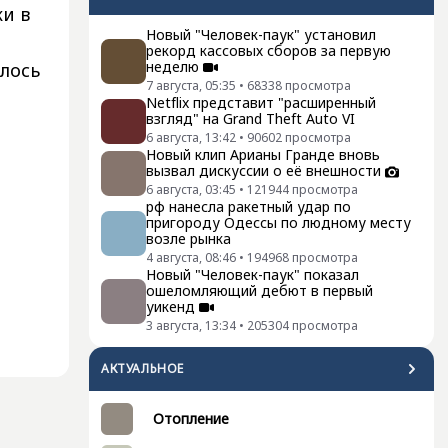
и в
Новый "Человек-паук" установил
рекорд кассовых сборов за первую
неделю
лось
7 августа, 05:35
•
68338
просмотра
Netflix представит "расширенный
взгляд" на Grand Theft Auto VI
6 августа, 13:42
•
90602
просмотра
Новый клип Арианы Гранде вновь
вызвал дискуссии о её внешности
6 августа, 03:45
•
121944
просмотра
рф нанесла ракетный удар по
пригороду Одессы по людному месту
возле рынка
4 августа, 08:46
•
194968
просмотра
Новый "Человек-паук" показал
ошеломляющий дебют в первый
уикенд
3 августа, 13:34
•
205304
просмотра
АКТУАЛЬНОЕ
Отопление