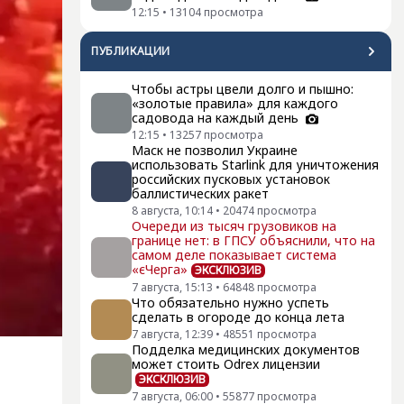
12:15
•
13104
просмотра
ПУБЛИКАЦИИ
Чтобы астры цвели долго и пышно:
«золотые правила» для каждого
садовода на каждый день
12:15
•
13257
просмотра
Маск не позволил Украине
использовать Starlink для уничтожения
российских пусковых установок
баллистических ракет
8 августа, 10:14
•
20474
просмотра
Очереди из тысяч грузовиков на
границе нет: в ГПСУ объяснили, что на
самом деле показывает система
«єЧерга»
ЭКСКЛЮЗИВ
7 августа, 15:13
•
64848
просмотра
Что обязательно нужно успеть
сделать в огороде до конца лета
7 августа, 12:39
•
48551
просмотра
Подделка медицинских документов
может стоить Odrex лицензии
ЭКСКЛЮЗИВ
7 августа, 06:00
•
55877
просмотра