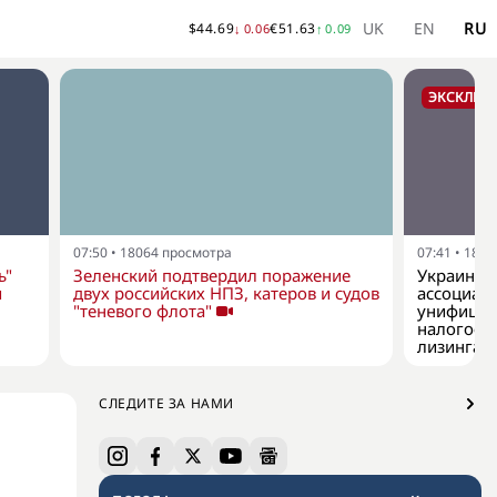
UK
EN
RU
$
44.69
€
51.63
↓
0.06
↑
0.09
ЭКСКЛЮЗ
07:50
•
18064
просмотра
07:41
•
1862
ь"
Зеленский подтвердил поражение
Украинск
й
двух российских НПЗ, катеров и судов
ассоциац
"теневого флота"
унифицир
налогооб
лизинга
СЛЕДИТЕ ЗА НАМИ