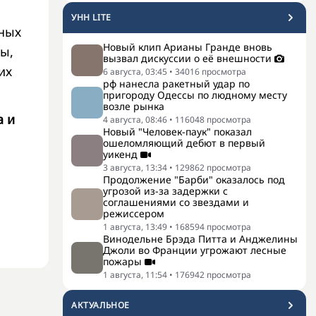
УНН LITE
мных
Новый клип Арианы Гранде вновь
ы,
вызвал дискуссии о её внешности
их
6 августа, 03:45
•
34016
просмотра
рф нанесла ракетный удар по
пригороду Одессы по людному месту
возле рынка
а и
4 августа, 08:46
•
116048
просмотра
Новый "Человек-паук" показал
ошеломляющий дебют в первый
уикенд
3 августа, 13:34
•
129862
просмотра
Продолжение "Барби" оказалось под
угрозой из-за задержки с
соглашениями со звездами и
режиссером
1 августа, 13:49
•
168594
просмотра
Винодельне Брэда Питта и Анджелины
Джоли во Франции угрожают лесные
пожары
1 августа, 11:54
•
176942
просмотра
АКТУАЛЬНОЕ