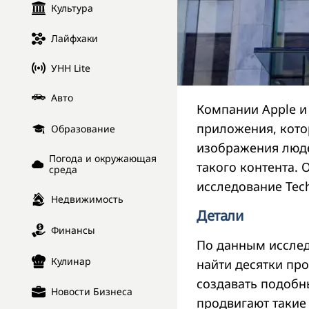
Культура
Лайфхаки
УНН Lite
Авто
Компании Apple и
приложения, кото
Образование
изображения люде
Погода и окружающая
такого контента. 
среда
исследование Tech
Недвижимость
Детали
Финансы
По данным исследо
Кулинар
найти десятки пр
создавать подобн
Новости Бизнеса
продвигают такие