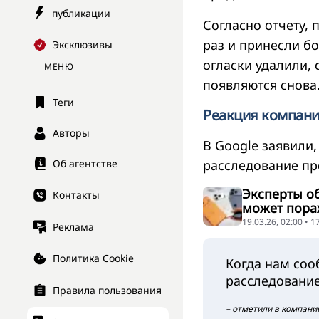
публикации
Согласно отчету,
раз и принесли бо
Эксклюзивы
огласки удалили,
МЕНЮ
появляются снова
Теги
Реакция компан
Авторы
В Google заявили,
расследование пр
Об агентстве
Эксперты о
Контакты
может пора
19.03.26, 02:00 • 
Реклама
Политика Cookie
Когда нам со
расследовани
Правила пользования
– отметили в компани