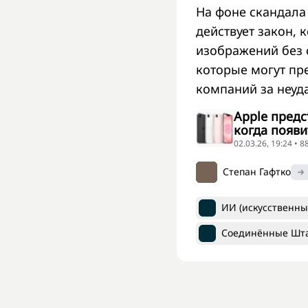
На фоне скандала
действует закон,
изображений без 
которые могут пр
компаний за неуда
Apple предс
когда появи
02.03.26, 19:24 • 
Степан Гафтко
ИИ (искусственны
Соединённые Шт