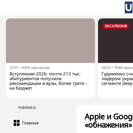
ЭКСКЛЮЗИВ
10:01
•
6506
просмотра
09:52
•
7648
прос
Вступление-2026: почти 213 тыс.
Гудименко счит
абитуриентов получили
лидером укра
рекомендации в вузы, более трети -
сегменте deep 
на бюджет
РУБРИКИ
Apple и Goog
«обнажения» 
Главная