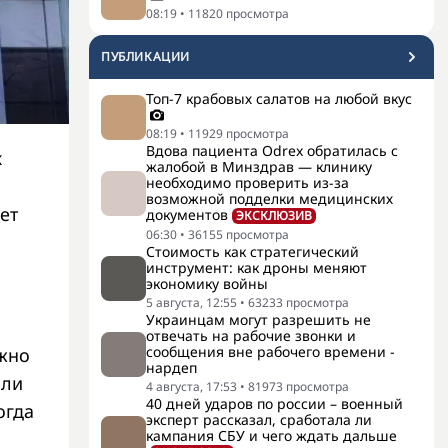
08:19
•
11820
просмотра
ПУБЛИКАЦИИ
Топ-7 крабовых салатов на любой вкус
08:19
•
11929
просмотра
Вдова пациента Odrex обратилась с
х
жалобой в Минздрав — клинику
необходимо проверить из-за
возможной подделки медицинских
ет
документов
ЭКСКЛЮЗИВ
06:30
•
36155
просмотра
Стоимость как стратегический
инструмент: как дроны меняют
экономику войны
5 августа, 12:55
•
63233
просмотра
Украинцам могут разрешить не
отвечать на рабочие звонки и
сообщения вне рабочего времени -
ожно
нардеп
или
4 августа, 17:53
•
81973
просмотра
40 дней ударов по россии – военный
огда
эксперт рассказал, сработала ли
кампания СБУ и чего ждать дальше