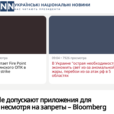
мотра
09:04
•
7926
просмотра
ает Fire Point
В Украине "острая необходимост
инского ОПК в
экономить свет из-за аномально
strike
жары, перебои из-за атак рф в 5
областях
le допускают приложения для
несмотря на запреты – Bloomberg