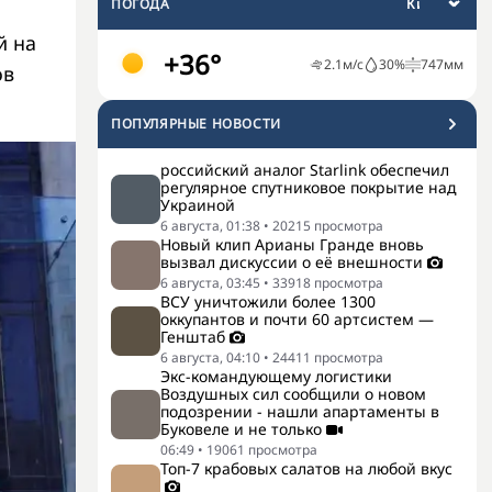
ПОГОДА
й на
+36°
2.1
м/с
30
%
747
мм
ов
ПОПУЛЯРНЫЕ НОВОСТИ
российский аналог Starlink обеспечил
регулярное спутниковое покрытие над
Украиной
6 августа, 01:38
•
20215
просмотра
Новый клип Арианы Гранде вновь
вызвал дискуссии о её внешности
6 августа, 03:45
•
33918
просмотра
ВСУ уничтожили более 1300
оккупантов и почти 60 артсистем —
Генштаб
6 августа, 04:10
•
24411
просмотра
Экс-командующему логистики
Воздушных сил сообщили о новом
подозрении - нашли апартаменты в
Буковеле и не только
06:49
•
19061
просмотра
Топ-7 крабовых салатов на любой вкус