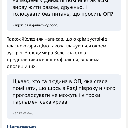
на модемі у Династії поміняє? Як всім
знову жити разом, дружньо, і
голосувати без питань, що просить ОП?
- йдеться в дописі нардепа.
Також Желєзняк
написав
, що окрім зустрічі з
власною фракцією також плануються окремі
зустрічі Володимира Зеленського з
представниками інших фракцій, зокрема
опозиційних.
Цікаво, хто та людина в ОП, яка стала
помічати, що щось в Раді півроку нічого
проголосувати не можуть і є трохи
парламентська криза
- заявив він.
Нагадаємо