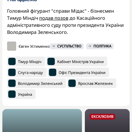
Головний фігурант "справи Мідас" - бізнесмен
Тимур Міндіч
подав позов
до Касаційного
адміністративного суду проти президента України
Володимира Зеленського.
Євген Устименко
СУСПІЛЬСТВО
ПОЛІТИКА
Тімур Міндіч
Кабінет Міністрів України
Слуга народу
Офіс Президента України
Володимир Зеленський
Ярослав Железняк
Україна
ЕКСКЛЮЗИВ