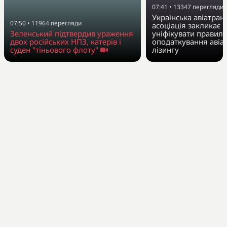
07:41
•
13347
перегляди
Українська авіатран
07:50
•
11964
перегляди
асоціація закликає 
Зеленський підтвердив ураження
уніфікувати правила
двох російських НПЗ, катерів і
оподаткування авіа
суден "тіньового флоту"
лізингу