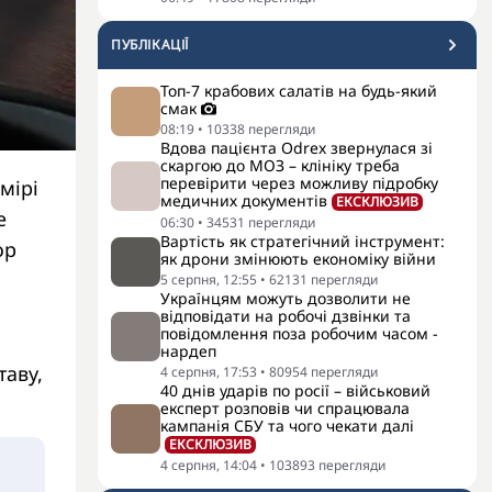
ПУБЛІКАЦІЇ
Топ-7 крабових салатів на будь-який
смак
08:19
•
10338
перегляди
Вдова пацієнта Odrex звернулася зі
скаргою до МОЗ – клініку треба
перевірити через можливу підробку
мірі
медичних документів
ЕКСКЛЮЗИВ
е
06:30
•
34531
перегляди
Вартість як стратегічний інструмент:
ор
як дрони змінюють економіку війни
5 серпня, 12:55
•
62131
перегляди
Українцям можуть дозволити не
відповідати на робочі дзвінки та
повідомлення поза робочим часом -
нардеп
таву,
4 серпня, 17:53
•
80954
перегляди
40 днів ударів по росії – військовий
експерт розповів чи спрацювала
кампанія СБУ та чого чекати далі
ЕКСКЛЮЗИВ
4 серпня, 14:04
•
103893
перегляди