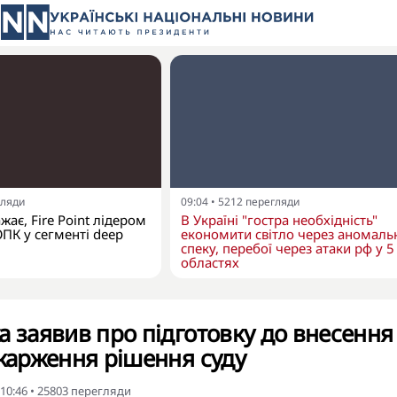
гляди
09:04
•
5212
перегляди
ає, Fire Point лідером
В Україні "гостра необхідність"
ОПК у сегменті deep
економити світло через аномаль
спеку, перебої через атаки рф у 5
областях
а заявив про підготовку до внесення
скарження рішення суду
 10:46
•
25803
перегляди