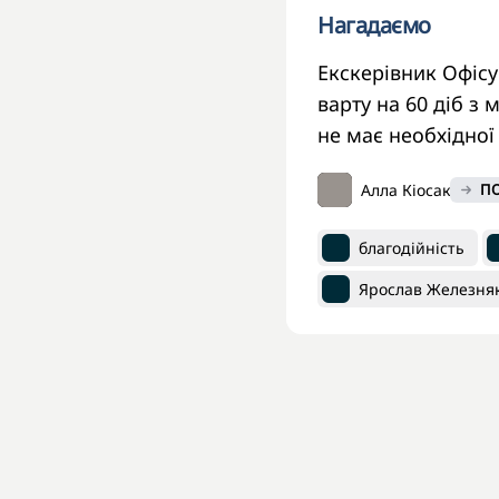
Нагадаємо
Екскерівник Офісу
варту на 60 діб з
не має необхідної
Алла Кіосак
ПО
благодійність
Ярослав Железня