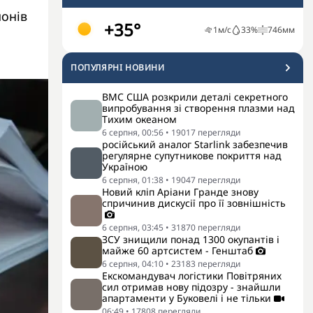
йонів
+35°
1
м/с
33
%
746
мм
ПОПУЛЯРНI НОВИНИ
ВМС США розкрили деталі секретного
випробування зі створення плазми над
Тихим океаном
6 серпня, 00:56
•
19017
перегляди
російський аналог Starlink забезпечив
регулярне супутникове покриття над
Україною
6 серпня, 01:38
•
19047
перегляди
Новий кліп Аріани Гранде знову
спричинив дискусії про її зовнішність
6 серпня, 03:45
•
31870
перегляди
ЗСУ знищили понад 1300 окупантів і
майже 60 артсистем - Генштаб
6 серпня, 04:10
•
23183
перегляди
Екскомандувач логістики Повітряних
сил отримав нову підозру - знайшли
апартаменти у Буковелі і не тільки
06:49
•
17808
перегляди