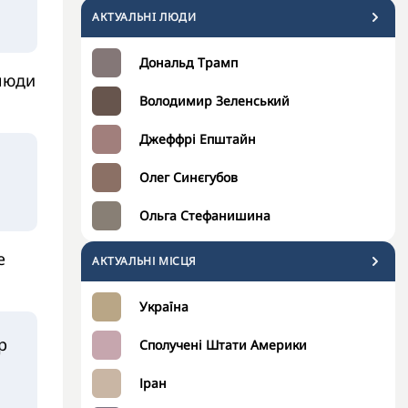
АКТУАЛЬНI ЛЮДИ
Дональд Трамп
 люди
Володимир Зеленський
Джеффрі Епштайн
Олег Синєгубов
Ольга Стефанишина
е
АКТУАЛЬНІ МІСЦЯ
Україна
р
Сполучені Штати Америки
Іран