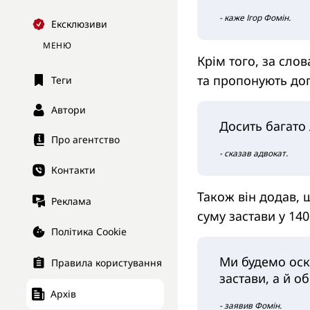
- каже Ігор Фомін.
Ексклюзиви
МЕНЮ
Крім того, за сло
та пропонують доп
Теги
Автори
Досить багато
Про агентство
- сказав адвокат.
Контакти
Також він додав, 
Реклама
суму застави у 140
Політика Cookie
Ми будемо оска
Правила користування
застави, а й о
Архів
- заявив Фомін.