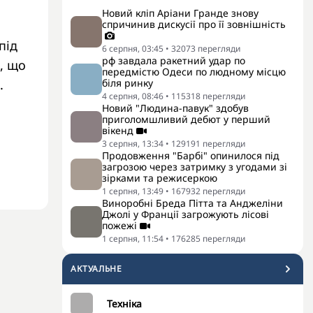
Новий кліп Аріани Гранде знову
спричинив дискусії про її зовнішність
під
6 серпня, 03:45
•
32073
перегляди
рф завдала ракетний удар по
, що
передмістю Одеси по людному місцю
.
біля ринку
4 серпня, 08:46
•
115318
перегляди
Новий "Людина-павук" здобув
приголомшливий дебют у перший
вікенд
3 серпня, 13:34
•
129191
перегляди
Продовження "Барбі" опинилося під
загрозою через затримку з угодами зі
зірками та режисеркою
1 серпня, 13:49
•
167932
перегляди
Виноробні Бреда Пітта та Анджеліни
Джолі у Франції загрожують лісові
пожежі
1 серпня, 11:54
•
176285
перегляди
АКТУАЛЬНЕ
Техніка