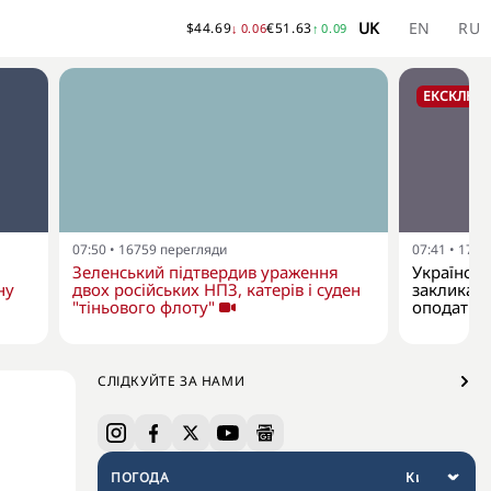
UK
EN
RU
$
44.69
€
51.63
↓
0.06
↑
0.09
ЕКСКЛЮЗ
07:50
•
16759
перегляди
07:41
•
1746
Зеленський підтвердив ураження
Українськ
ну
двох російських НПЗ, катерів і суден
закликає 
"тіньового флоту"
оподаткув
СЛІДКУЙТЕ ЗА НАМИ
ПОГОДА