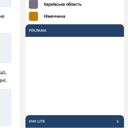
Харківська область
не
Німеччина
РЕКЛАМА
що,
ні.
УНН LITE