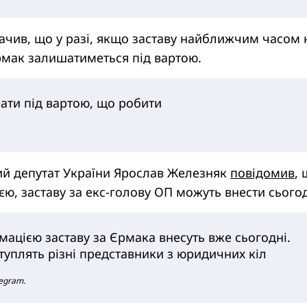
ачив, що у разі, якщо заставу найближчим часом 
рмак залишатиметься під вартою.
мати під вартою, що робити
й депутат України Ярослав Железняк
повідомив
, 
єю, заставу за екс-голову ОП можуть внести сьогод
мацією заставу за Єрмака внесуть вже сьогодні.
уплять різні представники з юридичних кіл
legram.