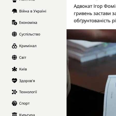
Адвокат Ігор Фомі
Війна в Україні
гривень застави з
обґрунтованість р
Економіка
Суспільство
Кримінал
Світ
Київ
Здоров'я
Технології
Спорт
Культура