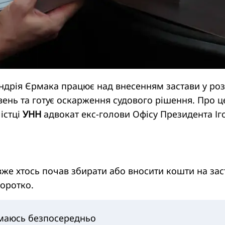
ндрія Єрмака працює над внесенням застави у роз
вень та готує оскарження судового рішення. Про ц
істці
УНН
адвокат екс-голови Офісу Президента Іг
вже хтось почав збирати або вносити кошти на зас
коротко.
ймаюсь безпосередньо