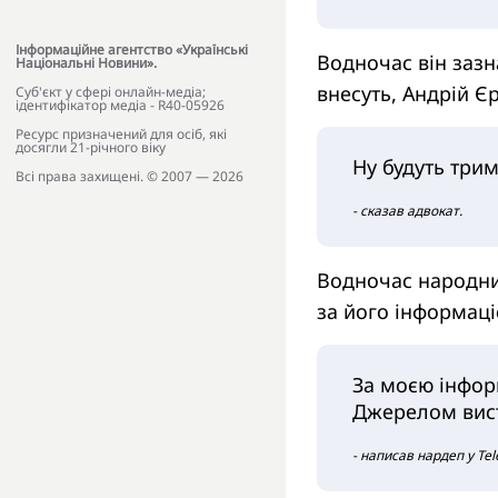
Інформаційне агентство «Українські
Водночас він зазн
Національні Новини».
внесуть, Андрій Є
Cуб'єкт у сфері онлайн-медіа;
ідентифікатор медіа - R40-05926
Ресурс призначений для осіб, які
досягли 21-річного віку
Ну будуть три
Всі права захищені. © 2007 — 2026
- сказав адвокат.
Водночас народни
за його інформаці
За моєю інфор
Джерелом вист
- написав нардеп у Te