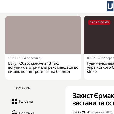
ЕКСКЛЮЗИВ
10:01
•
1564
перегляди
09:52
•
2802
пере
Вступ-2026: майже 213 тис.
Гудименко вваж
вступників отримали рекомендації до
українського 
вишів, понад третина - на бюджет
strike
РУБРИКИ
Захист Єрмак
застави та о
Головна
Київ
•
УНН
14 травня 2026,
Політика