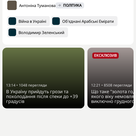
Антоніна Туманова
ПОЛІТИКА
Війна в Україні
Об'єднані Арабські Емірати
Володимир Зеленський
ЕКСКЛЮЗИВ
13:14
•
1048
перегляди
12:21
•
8508
перегляди
В Україну прийдуть грози та
Що таке "золота год
похолодання після спеки до +39
якого віку немовля
градусів
виключно грудного