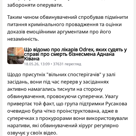
забороняти оперувати.
Таким чином обвинувачений спробував підмінити
питання кримінального провадження та оцінки
доказів емоційними аргументами про його
незамінність.
Що відомо про лікарів Odrex, яких судять у
справі про смерть бізнесмена Аднана
Ківана
18.05.26, 13:09 • 37631 перегляд
Щодо присутніх "вільних спостерігачів" у залі
засідань, вони під час перерв у засіданнях
активно намагались тиснути на сторону
обвинувачення, провокуючи суперечки. Увагу
привертає той факт, що група підтримки Русакова
очевидно була чітко проінструктована, адже в
суперечках з прокурорами вони використовували
наративи, які обвинувачений хірург регулярно
озвучує у своїх відео.