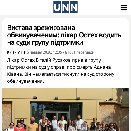
Вистава зрежисована
обвинуваченим: лікар Odrex водить
на суди групу підтримки
Київ
•
УНН
16 червня 2026, 12:35
•
81081
перегляди
Лікар Odrex Віталій Русаков привів групу
підтримки на суд у справі про смерть Аднана
Ківана. Він намагається тиснути на суд сторону
обвинувачення.