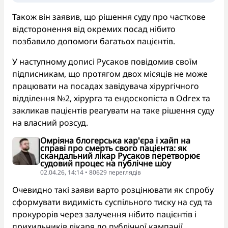
Також він заявив, що рішення суду про часткове
відсторонення від окремих посад нібито
позбавило допомоги багатьох пацієнтів.
У наступному дописі Русаков повідомив своїм
підписникам, що протягом двох місяців не може
працювати на посадах завідувача хірургічного
відділення №2, хірурга та ендоскопіста в Odrex та
закликав пацієнтів реагувати на таке рішення суду
на власний розсуд.
Омріяна блогерська кар'єра і хайп на
справі про смерть свого пацієнта: як
скандальний лікар Русаков перетворює
судовий процес на публічне шоу
02.04.26, 14:14 • 80629 переглядiв
Очевидно такі заяви варто розцінювати як спробу
сформувати видимість суспільного тиску на суд та
прокурорів через залучення нібито пацієнтів і
прихильників лікаря до публічної кампанії.