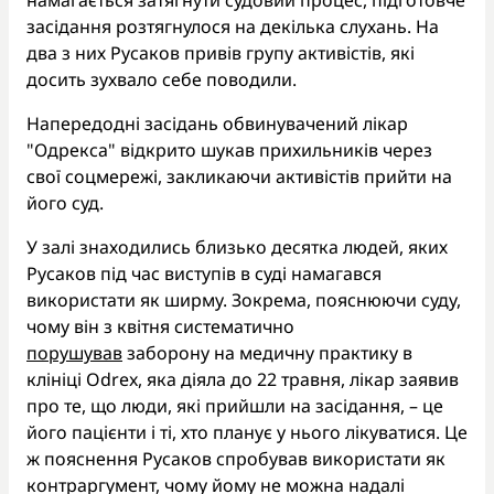
засідання розтягнулося на декілька слухань. На
два з них Русаков привів групу активістів, які
досить зухвало себе поводили.
Напередодні засідань обвинувачений лікар
"Одрекса" відкрито шукав прихильників через
свої соцмережі, закликаючи активістів прийти на
його суд.
У залі знаходились близько десятка людей, яких
Русаков під час виступів в суді намагався
використати як ширму. Зокрема, пояснюючи суду,
чому він з квітня систематично
порушував
заборону на медичну практику в
клініці Odrex, яка діяла до 22 травня, лікар заявив
про те, що люди, які прийшли на засідання, – це
його пацієнти і ті, хто планує у нього лікуватися. Це
ж пояснення Русаков спробував використати як
контраргумент, чому йому не можна надалі