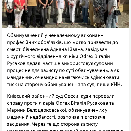
Обвинувачений у неналежному виконанні
професійних обов'язків, що могло призвести до
смерті бізнесмена Аднана Ківана, завідувач
хірургічного відділення клініки Odrex Віталій
Русаков дедалі частіше використовує судовий
процес не для захисту по суті обвинувачень, а як
майданчик, очевидно намагаючись здійснювати
тиск на сторону обвинувачення та суд, пише
УНН.
Київський районний суд Одеси, куди передали
справу проти лікарів Odrex Віталія Русакова та
Марини Бєлоцерковської, обвинувачених у
медичній недбалості, розпочав підготовче
засідання. Через те що сторона захисту
намагається затягнути судовий процес, підготовче