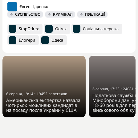
Євген Царенко
СУСПІЛЬСТВО
КРИМІНАЛ
ПУБЛІКАЦІЇ
StopOdrex
Odrex
Соціальна мережа
Блогери
Одеса
6 серпня, 17:23
•
24081
п
6 серпня, 19:14
•
19452
перегляди
Податкова служба п
Американська експертка назвала
Міноборони дані укр
чотирьох можливих кандидатів
18-60 років для пер
на посаду посла України у США
військового обліку