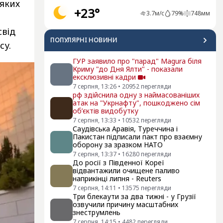
 яких
+23°
3.7
м/с
79
%
748
мм
свід
ПОПУЛЯРНI НОВИНИ
су.
ГУР заявило про "парад" Magura біля
Криму "до Дня Ялти" - показали
ексклюзивні кадри
7 серпня, 13:26
•
20952
перегляди
рф здійснила одну з наймасованіших
атак на "Укрнафту", пошкоджено сім
об’єктів видобутку
7 серпня, 13:33
•
10532
перегляди
Саудівська Аравія, Туреччина і
Пакистан підписали пакт про взаємну
оборону за зразком НАТО
7 серпня, 13:37
•
16280
перегляди
До росії з Південної Кореї
відвантажили очищене паливо
наприкінці липня - Reuters
7 серпня, 14:11
•
13575
перегляди
Три блекаути за два тижні - у Грузії
озвучили причину масштабних
знеструмлень
7 серпня, 14:15
•
4482
перегляди