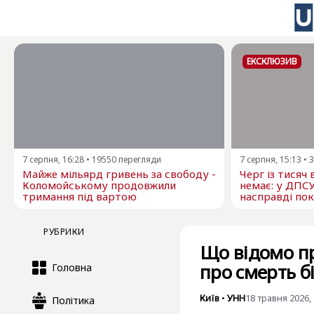
ЕКСКЛЮЗИВ
7 серпня, 16:28
•
19550
перегляди
7 серпня, 15:13
•
3
Майже мільярд гривень за свободу -
Черг із тисяч
Коломойському продовжили
немає: у ДПС
тримання під вартою
насправді пок
РУБРИКИ
Що відомо про
про смерть б
Головна
Київ
•
УНН
18 травня 2026, 
Політика