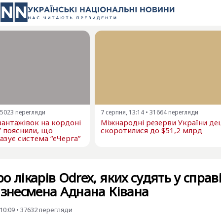
5023
перегляди
7 серпня, 13:14
•
31664
перегляди
 вантажівок на кордоні
Міжнародні резерви України д
У пояснили, що
скоротилися до $51,2 млрд
азує система “єЧерга”
 лікарів Odrex, яких судять у справ
ізнесмена Аднана Ківана
10:09
•
37632
перегляди