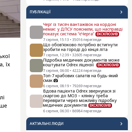
ПУБЛІКАЦІЇ
Черг із тисяч вантажівок на кордоні
немає: у ДПСУ пояснили, що насправді
показує система “єЧерга”
ЕКСКЛЮЗИВ
7 серпня, 15:13
•
35016
перегляди
Що обов’язково потрібно встигнути
зробити на городі до кінця літа
7 серпня, 12:39
•
32605
перегляди
ької
Підробка медичних документів може
, їх
коштувати Odrex ліцензії
ЕКСКЛЮЗИВ
7 серпня, 06:00
•
42224
перегляди
Топ-7 крабових салатів на будь-який
смак
6 серпня, 08:19
•
79269
перегляди
Вдова пацієнта Odrex звернулася зі
скаргою до МОЗ – клініку треба
лі
перевірити через можливу підробку
іше
медичних документів
ЕКСКЛЮЗИВ
6 серпня, 06:30
•
86984
перегляди
АКТУАЛЬНI ЛЮДИ