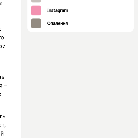
в
Instagram
Опалення
х
го
ри
ав
я –
о
ть
ст,
ий