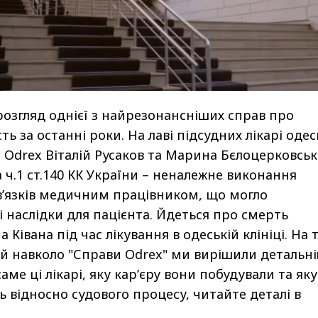
озгляд однієї з найрезонансніших справ про
ь за останні роки. На лаві підсудних лікарі одес
 Odrex Віталій Русаков та Марина Бєлоцерковська
 ч.1 ст.140 КК України – неналежне виконання
в’язків медичним працівником, що могло
 наслідки для пацієнта. Йдеться про смерть
 Ківана під час лікування в одеській клініці. На т
ій навколо "Справи Odrex" ми вирішили детальн
саме ці лікарі, яку кар’єру вони побудували та яку
 відносно судового процесу, читайте деталі в