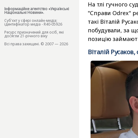
На тлі гучного су
Інформаційне агентство «Українські
"Справи Odrex" р
Національні Новини».
Cуб'єкт у сфері онлайн-медіа;
такі Віталій Руса
ідентифікатор медіа - R40-05926
побудували, за що
Ресурс призначений для осіб, які
досягли 21-річного віку
позицію займають
Всі права захищені. © 2007 — 2026
Віталій Русаков,