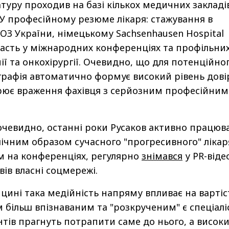
атуру проходив на базі кількох медичних закладі
. У професійному резюме лікаря: стажування в
МОЗ України, німецькому Sachsenhausen Hospital
участь у міжнародних конференціях та профільни
ії та онкохірургії. Очевидно, що для потенційно
ографія автоматично формує високий рівень дові
орює враження фахівця з серйозним професійним
 очевидно, останні роки Русаков активно працюв
ічним образом сучасного "прогресивного" лікар
м на конференціях, регулярно
знімався
у PR-віде
вів власні соцмережі.
цині така медійність напряму впливає на вартіс
м більш впізнаваним та "розкрученим" є спеціалі
нтів прагнуть потрапити саме до нього, а висок