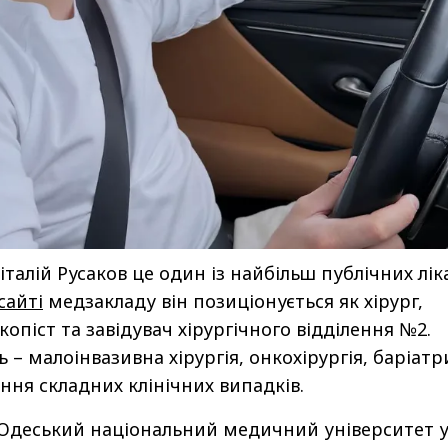
талій Русаков це один із найбільш публічних лік
сайті
медзакладу він позиціонується як хірург,
копіст та завідувач хірургічного відділення №2.
– малоінвазивна хірургія, онкохірургія, баріатр
ання складних клінічних випадків.
 Одеський національний медичний університет 