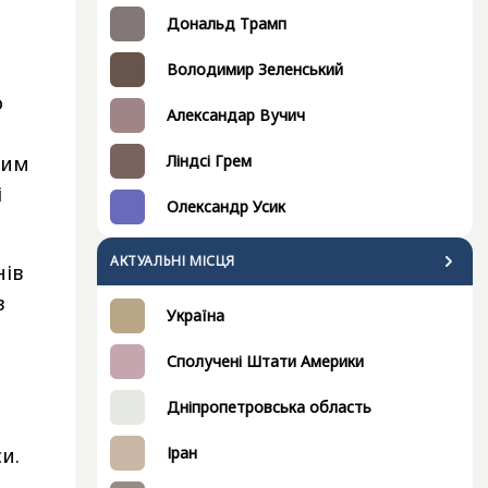
Дональд Трамп
Володимир Зеленський
о
Александар Вучич
Ліндсі Грем
ним
і
Олександр Усик
АКТУАЛЬНІ МІСЦЯ
нів
в
Україна
Сполучені Штати Америки
Дніпропетровська область
Іран
и.