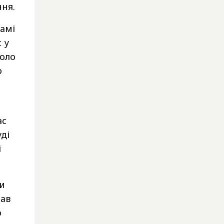
ння.
самі
 у
коло
о
ас
уді
і
ти
мав
о