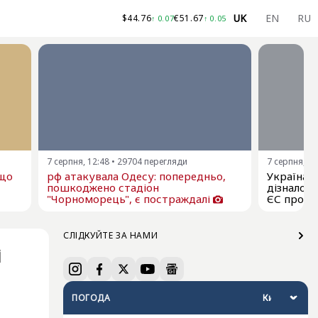
UK
EN
RU
$
44.76
€
51.67
↑
0.07
↑
0.05
7 серпня, 12:48
•
29704
перегляди
7 серпня, 11
ещо
рф атакувала Одесу: попередньо,
Україна я
пошкоджено стадіон
дізналос
"Чорноморець", є постраждалі
ЄС про р
СЛІДКУЙТЕ ЗА НАМИ
і
ПОГОДА