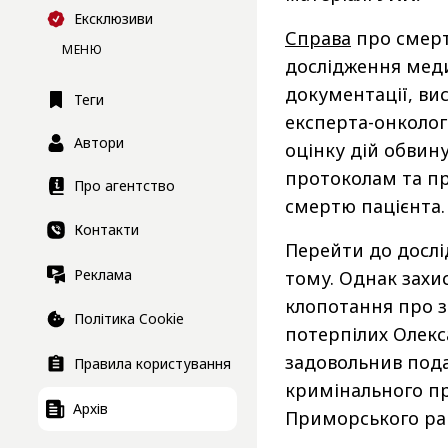
Ексклюзиви
Справа
про смерт
МЕНЮ
дослідження меди
документації, ви
Теги
експерта-онколог
Автори
оцінку дій обвин
протоколам та пр
Про агентство
смертю пацієнта.
Контакти
Перейти до дослі
Реклама
тому. Однак захи
клопотання про з
Політика Cookie
потерпілих Олекс
задовольнив пода
Правила користування
кримінального пр
Архів
Приморського рай