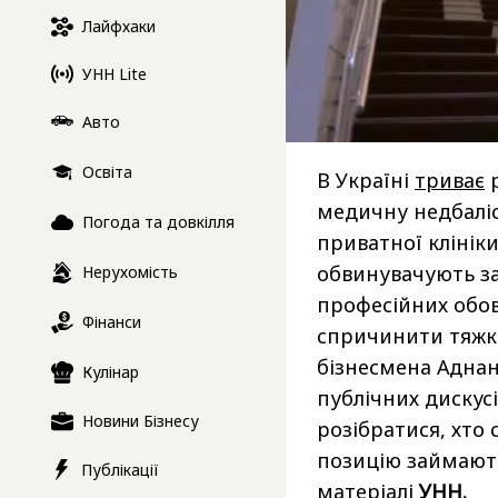
Лайфхаки
УНН Lite
Авто
Освіта
В Україні
триває
р
медичну недбаліст
Погода та довкілля
приватної клініки
обвинувачують за
Нерухомість
професійних обо
Фінанси
спричинити тяжкі
бізнесмена Аднана
Кулінар
публічних дискус
Новини Бізнесу
розібратися, хто 
позицію займають
Публікації
матеріалі
УНН.