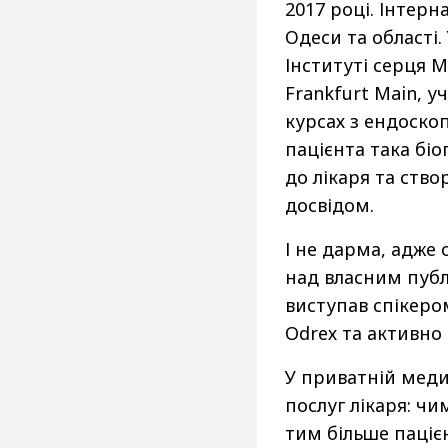
2017 році. Інтерн
Одеси та області
Інституті серця 
Frankfurt Main, 
курсах з ендоскоп
пацієнта така бі
до лікаря та ств
досвідом.
І не дарма, адже
над власним публ
виступав спікеро
Odreх та активно 
У приватній меди
послуг лікаря: чи
тим більше паціє