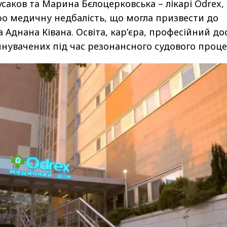
Русаков та Марина Бєлоцерковська – лікарі Odrex,
про медичну недбалість, що могла призвести до
 Аднана Ківана. Освіта, кар’єра, професійний до
инувачених під час резонансного судового проце