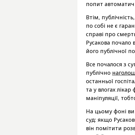
попит автоматичн
Втім, публічність
по собі не є гара
справі про смерт
Русакова почало 
його публічної по
Все почалося з су
публічно
наголош
останньої госпіта
та у влогах ліка
маніпуляції, тобт
На цьому фоні ви
суд: якщо Русаков
він помітити розв