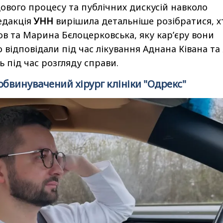
дового процесу та публічних дискусій навколо
едакція
УНН
вирішила детальніше розібратися, х
ков та Марина Бєлоцерковська, яку кар’єру вони
 відповідали під час лікування Аднана Ківана та
 під час розгляду справи.
 обвинувачений хірург клініки "Одрекс"