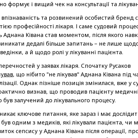
о формує і вищий чек на консультації та лікува
, впізнаваність та розвинений особистий бренд 
нтією професійності лікаря. І саме судовий процес
ь Аднана Ківана став моментом, після якого нав
виникати дедалі більше запитань – не лише щод
ведінки, а й щодо ролі у лікуванні пацієнта.
перечностей у заявах лікаря. Спочатку Русаков
ував
, що нібито "не лікував" Аднана Ківана під ч
лізації. Однак пізніше позиція змінилася, вже у с
р фактично визнав, що проводив пацієнту медичн
о був залучений до лікувального процесу.
никає ключове питання, яке зараз і має досліди
 був одним з медиків, які лікували пацієнта, чи 
иток сепсису у Аднана Ківана після операції, пр