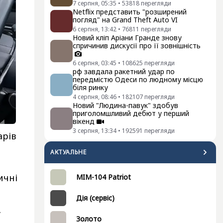
7 серпня, 05:35
•
53818
перегляди
Netflix представить "розширений
погляд" на Grand Theft Auto VI
6 серпня, 13:42
•
76811
перегляди
Новий кліп Аріани Гранде знову
спричинив дискусії про її зовнішність
6 серпня, 03:45
•
108625
перегляди
рф завдала ракетний удар по
передмістю Одеси по людному місцю
біля ринку
4 серпня, 08:46
•
182107
перегляди
Новий "Людина-павук" здобув
приголомшливий дебют у перший
вікенд
3 серпня, 13:34
•
192591
перегляди
арів
АКТУАЛЬНЕ
ичні
MIM-104 Patriot
Дія (сервіс)
у
Золото