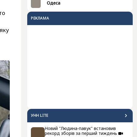
Одеса
то
РЕКЛАМА
 яку
УНН LITE
Новий "Людина-павук" встановив
рекорд зборів за перший тиждень