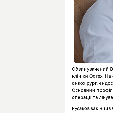
Обвинувачений Ві
клініки Odrex. На
онкохірург, ендос
Основний профіль 
операції та лікув
Русаков закінчив