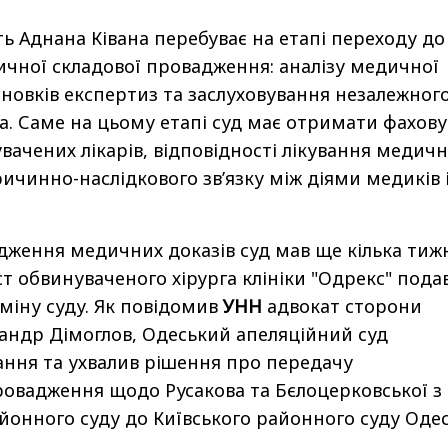
ь Аднана Ківана перебуває на етапі переходу до
чної складової провадження: аналізу медичної
сновків експертиз та заслуховування незалежног
а. Саме на цьому етапі суд має отримати фахову
увачених лікарів, відповідності лікування медич
ичинно-наслідкового зв’язку між діями медиків 
дження медичних доказів суд мав ще кілька тиж
ст обвинуваченого хірурга клініки "Одрекс" пода
міну суду. Як повідомив
УНН
адвокат сторони
андр Дімоглов, Одеський апеляційний суд
ння та ухвалив рішення про передачу
овадження щодо Русакова та Бєлоцерковської з
онного суду до Київського районного суду Одес