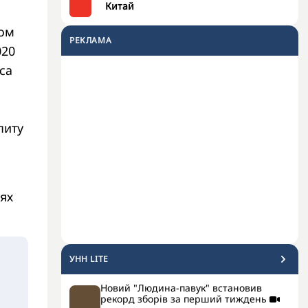
Китай
том
РЕКЛАМА
020
са
питу
іях
УНН LITE
Новий "Людина-павук" встановив
рекорд зборів за перший тиждень