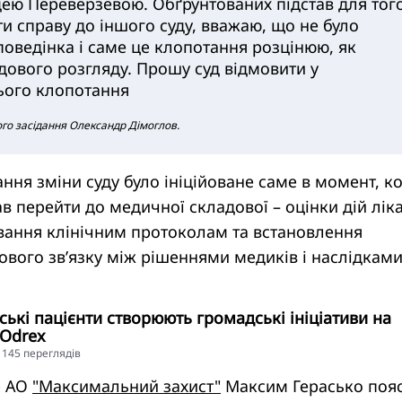
дею Переверзевою. Обґрунтованих підстав для того
и справу до іншого суду, вважаю, що не було
поведінка і саме це клопотання розцінюю, як
дового розгляду. Прошу суд відмовити у
ього клопотання
вого засідання Олександр Дімоглов.
ння зміни суду було ініційоване саме в момент, к
в перейти до медичної складової – оцінки дій ліка
ування клінічним протоколам та встановлення
вого зв’язку між рішеннями медиків і наслідками
ські пацієнти створюють громадські ініціативи на
pOdrex
41145 переглядiв
р АО
"Максимальний захист"
Максим Герасько пояс