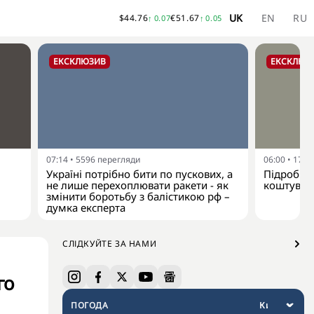
UK
EN
RU
$
44.76
€
51.67
↑
0.07
↑
0.05
ЕКСКЛЮЗИВ
ЕКСКЛЮЗ
07:14
•
5596
перегляди
06:00
•
1720
Україні потрібно бити по пускових, а
Підробка
не лише перехоплювати ракети - як
коштувати
змінити боротьбу з балістикою рф –
думка експерта
СЛІДКУЙТЕ ЗА НАМИ
го
ПОГОДА