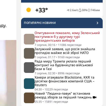
+33°
2.6
м/с
38
%
746
мм
ПОПУЛЯРНI НОВИНИ
уду.
Опитування показало, кому Зеленський
поступився б у другому турі
президентських виборів
7 серпня, 00:16
•
11086
перегляди
Залужний заявив, що росія знайшла
протидію майже всій зброї НАТО
7 серпня, 01:17
•
9160
перегляди
Рада миру Трампа уклала перший
контракт на будівництво військової
бази в Газі
7 серпня, 02:30
•
8996
перегляди
Хакери атакували Blackstone, KKR та
десятки фінансових компаній США –
Reuters
04:30
•
10229
перегляди
Новий "Людина-павук" встановив
рекорд зборів за перший тиждень
05:35
•
15891
перегляди