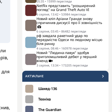
,
05:35
•
15999
перегляди
Netflix представить "розширений
погляд" на Grand Theft Auto VI
6 серпня, 13:42
•
53984
перегляди
Новий кліп Аріани Гранде знову
спричинив дискусії про її зовнішність
6 серпня, 03:45
•
86482
перегляди
рф завдала ракетний удар по
передмістю Одеси по людному місцю
біля ринку
4 серпня, 08:46
•
160978
перегляди
оли
Новий "Людина-павук" здобув
приголомшливий дебют у перший
рів,
вікенд
3 серпня, 13:34
•
173205
перегляди
 для
АКТУАЛЬНЕ
Шахед-136
Техніка
нив,
The Guardian