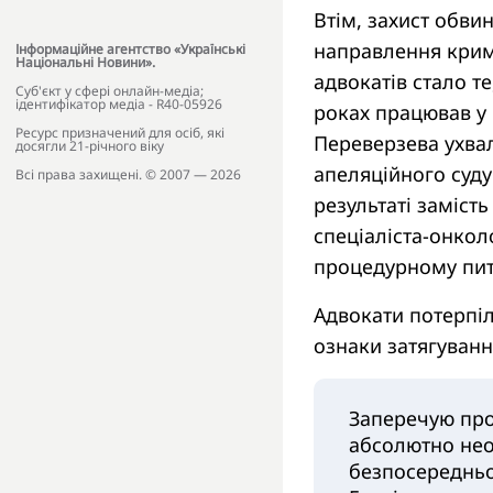
Втім, захист обви
направлення крим
Інформаційне агентство «Українські
Національні Новини».
адвокатів стало те
Cуб'єкт у сфері онлайн-медіа;
ідентифікатор медіа - R40-05926
роках працював у
Ресурс призначений для осіб, які
Переверзева ухва
досягли 21-річного віку
апеляційного суду
Всі права захищені. © 2007 — 2026
результаті заміст
спеціаліста-онкол
процедурному пит
Адвокати потерпі
ознаки затягуванн
Заперечую про
абсолютно нео
безпосередньо