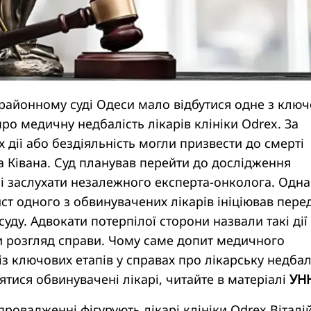
айонному суді Одеси мало відбутися одне з ключ
про медичну недбалість лікарів клініки Odrex. За
їх дії або бездіяльність могли призвести до смерті
 Ківана. Суд планував перейти до дослідження
і заслухати незалежного експерта-онколога. Одна
ист одного з обвинувачених лікарів ініціював пере
уду. Адвокати потерпілої сторони назвали такі дії
и розгляд справи. Чому саме допит медичного
із ключових етапів у справах про лікарську недбал
ятися обвинувачені лікарі, читайте в матеріалі
УН
ровадженні фігурують лікарі клініки Odrex Віталі