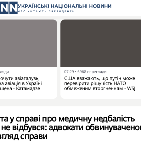
гляди
07:29
•
6968
перегляди
очути авіагалузь,
США вважають, що путін може
а авіація в Україні
перевірити рішучість НАТО
щена - Катамадзе
обмеженим вторгненням - WSJ
та у справі про медичну недбалість
x не відбувся: адвокати обвинувачено
згляд справи