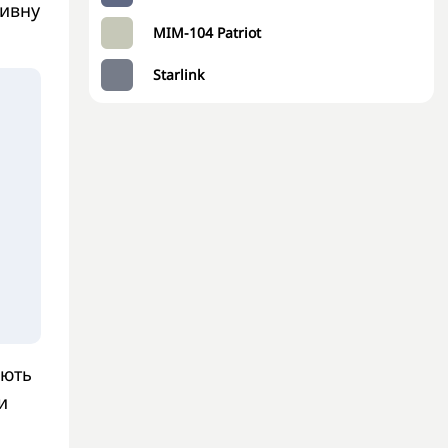
тивну
MIM-104 Patriot
Starlink
ають
и