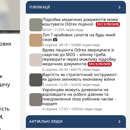
ПУБЛІКАЦІЇ
Підробка медичних документів може
коштувати Odrex ліцензії
ЕКСКЛЮЗИВ
06:00
•
17205
перегляди
Топ-7 крабових салатів на будь-який
смак
ових
6 серпня, 08:19
•
55486
перегляди
Вдова пацієнта Odrex звернулася зі
скаргою до МОЗ – клініку треба
перевірити через можливу підробку
медичних документів
ЕКСКЛЮЗИВ
6 серпня, 06:30
•
66075
перегляди
Вартість як стратегічний інструмент:
к
як дрони змінюють економіку війни
дачу
5 серпня, 12:55
•
92630
перегляди
Українцям можуть дозволити не
відповідати на робочі дзвінки та
повідомлення поза робочим часом -
нардеп
ість
4 серпня, 17:53
•
109556
перегляди
Н.
АКТУАЛЬНI ЛЮДИ
й