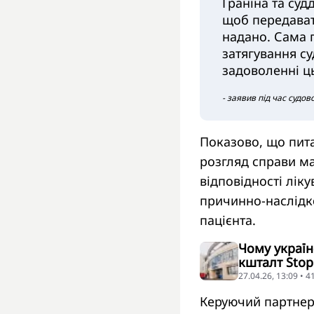
Граніна та суд
щоб передават
надано. Сама 
затягування су
задоволенні ц
- заявив під час судо
Показово, що пита
розгляд справи ма
відповідності лік
причинно-наслідко
пацієнта.
Чому україн
кшталт Sto
27.04.26, 13:09 • 
Керуючий партне