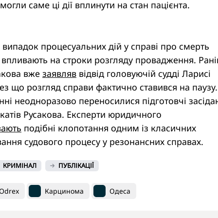
могли саме ці дії вплинути на стан пацієнта.
випадок процесуальних дій у справі про смерть
і впливають на строки розгляду провадження. Ран
сакова вже
заявляв
відвід головуючій судді Ларисі
ез що розгляд справи фактично ставився на паузу.
нні неодноразово переносилися підготовчі засіда
катів Русакова. Експерти юридичного
вають
подібні клопотання одним із класичних
вання судового процесу у резонансних справах.
КРИМІНАЛ
ПУБЛІКАЦІЇ
Odrex
Карцинома
Одеса