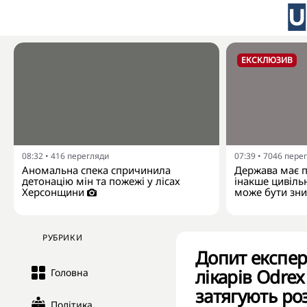
ЕКСКЛЮЗИВ
08:32
•
416
перегляди
07:39
•
7046
пере
Аномальна спека спричинила
Держава має п
детонацію мін та пожежі у лісах
інакше цивільн
Херсонщини
може бути зни
РУБРИКИ
Допит експер
лікарів Odre
Головна
затягують ро
Політика