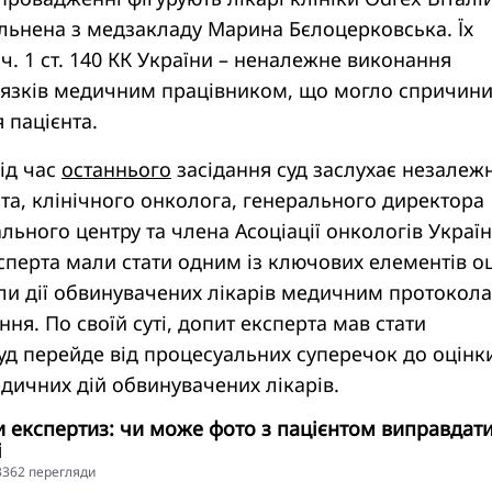
ільнена з медзакладу Марина Бєлоцерковська. Їх
ч. 1 ст. 140 КК України – неналежне виконання
’язків медичним працівником, що могло спричин
 пацієнта.
ід час
останнього
засідання суд заслухає незалеж
а, клінічного онколога, генерального директора
льного центру та члена Асоціації онкологів Україн
перта мали стати одним із ключових елементів о
али дії обвинувачених лікарів медичним протокола
ня. По своїй суті, допит експерта мав стати
уд перейде від процесуальних суперечок до оцінк
дичних дій обвинувачених лікарів.
и експертиз: чи може фото з пацієнтом виправдат
і
73362 перегляди