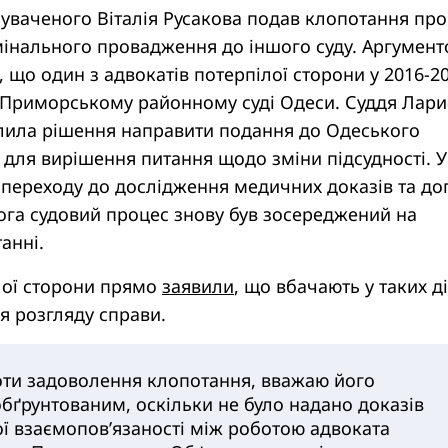
нуваченого Віталія Русакова подав клопотання про
інального провадження до іншого суду. Аргумен
, що один з адвокатів потерпілої сторони у 2016-2
 Приморському районному суді Одеси. Суддя Лари
лила рішення направити подання до Одеського
 для вирішення питання щодо зміни підсудності. У
ь переходу до дослідження медичних доказів та до
ога судовий процес знову був зосереджений на
анні.
лої сторони прямо
заявили
, що вбачають у таких д
я розгляду справи.
ти задоволення клопотання, вважаю його
бґрунтованим, оскільки не було надано доказів
ї взаємопов’язаності між роботою адвоката