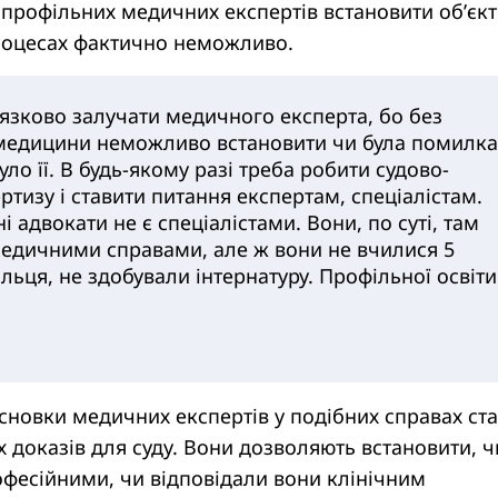
профільних медичних експертів встановити об’єк
процесах фактично неможливо.
язково залучати медичного експерта, бо без
з медицини неможливо встановити чи була помилка
було її. В будь-якому разі треба робити судово-
тизу і ставити питання експертам, спеціалістам.
ні адвокати не є спеціалістами. Вони, по суті, там
медичними справами, але ж вони не вчилися 5
льця, не здобували інтернатуру. Профільної освіти
сновки медичних експертів у подібних справах ст
 доказів для суду. Вони дозволяють встановити, ч
рофесійними, чи відповідали вони клінічним