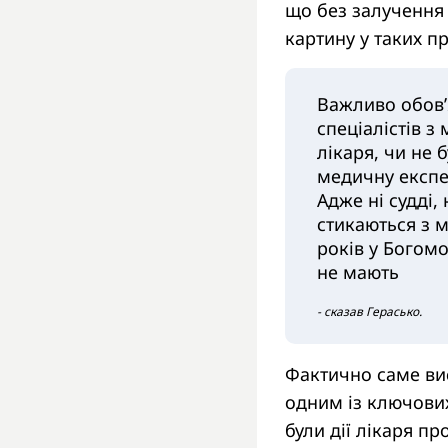
що без залучення 
картину у таких 
Важливо обов’
спеціалістів 
лікаря, чи не 
медичну експер
Адже ні судді, 
стикаються з 
років у Богомо
не мають
- сказав Герасько.
Фактично саме ви
одним із ключових
були дії лікаря п