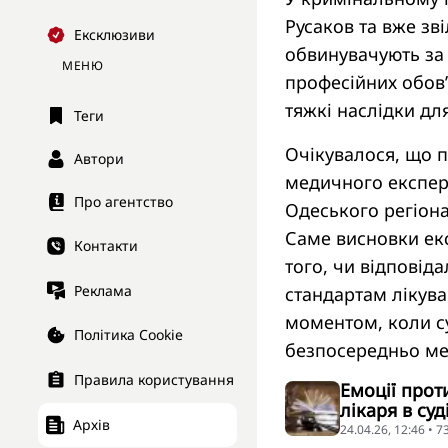
Русаков та вже зв
Ексклюзиви
обвинувачують за 
МЕНЮ
професійних обов
тяжкі наслідки для
Теги
Очікувалося, що п
Автори
медичного експерт
Про агентство
Одеського регіона
Саме висновки екс
Контакти
того, чи відповід
Реклама
стандартам лікуван
моментом, коли с
Політика Cookie
безпосередньо ме
Правила користування
Емоції прот
лікаря в суд
Архів
24.04.26, 12:46 • 