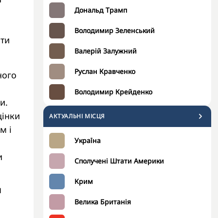
Дональд Трамп
Володимир Зеленський
ити
Валерій Залужний
Руслан Кравченко
ного
Володимир Крейденко
и.
цінки
АКТУАЛЬНІ МІСЦЯ
м і
Україна
и
Сполучені Штати Америки
Крим
и
Велика Британія