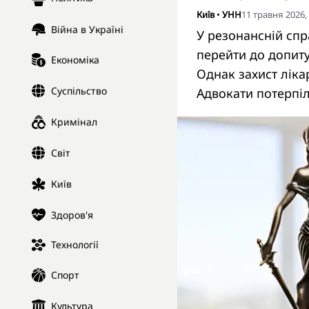
Київ
•
УНН
11 травня 2026,
Війна в Україні
У резонансній спр
перейти до допиту
Економіка
Однак захист лікар
Суспільство
Адвокати потерпіл
Кримінал
Світ
Київ
Здоров'я
Технології
Спорт
Культура