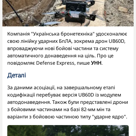
Компанія "Українська бронетехніка" удосконалює
свою лінійку ударних БпЛА, зокрема дрон UB60D,
впроваджуючи нові бойові частини та систему
автоматичного донаведення на ціль. Про це
повідомляє Defense Express, пише
УНН
.
Деталі
За даними асоціації, на завершальному етапі
кодифікації перебуває версія UB60D із модулем
автодонаведення. Також були представлені дрони
з бойовими частинами на базі 82-мм мін та
варіанти з бойовою частиною типу "ударне ядро".