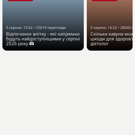
5 серпня, 15:42
•
25619
перегляди
5 серпня, 14:32
•
28040
п
Відпочинок влітку - які напрямки
Скільки кавуна можн
будуть найдоступнішими у серпні
шкоди для здоров'я
2026 року
дієтолог