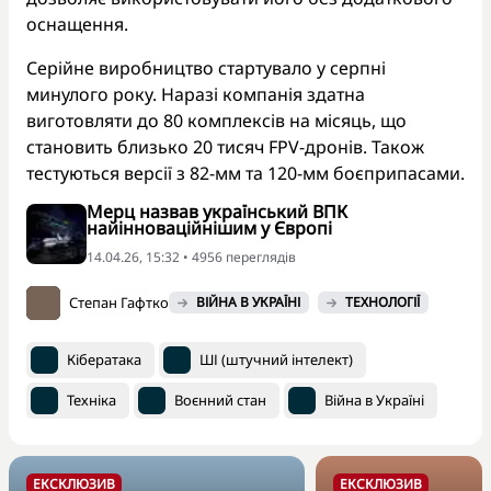
оснащення.
Серійне виробництво стартувало у серпні
минулого року. Наразі компанія здатна
виготовляти до 80 комплексів на місяць, що
становить близько 20 тисяч FPV-дронів. Також
тестуються версії з 82-мм та 120-мм боєприпасами.
Мерц назвав український ВПК
найінноваційнішим у Європі
14.04.26, 15:32 • 4956 переглядiв
Степан Гафтко
ВІЙНА В УКРАЇНІ
ТЕХНОЛОГІЇ
Кібератака
ШІ (штучний інтелект)
Техніка
Воєнний стан
Війна в Україні
ЕКСКЛЮЗИВ
ЕКСКЛЮЗИВ