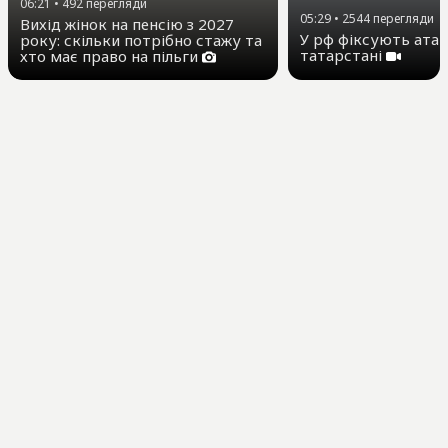
06:21
•
492
перегляди
05:29
•
2544
перегляди
Вихід жінок на пенсію з 2027
У рф фіксують атак
року: скільки потрібно стажу та
татарстані
хто має право на пільги