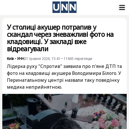
У столиці акушер потрапив у
скандал через зневажливі фото на
кладовищі. У закладі вже
відреагували
Київ
•
УНН
21 травня 2026, 15:41
•
11665
перегляди
Лідерка руху "Спротив" заявила про п'яне ДТП та
фото на кладовищі акушера Володимира Білого. У
Перинатальному центрі назвали таку поведінку
медика неприйнятною.