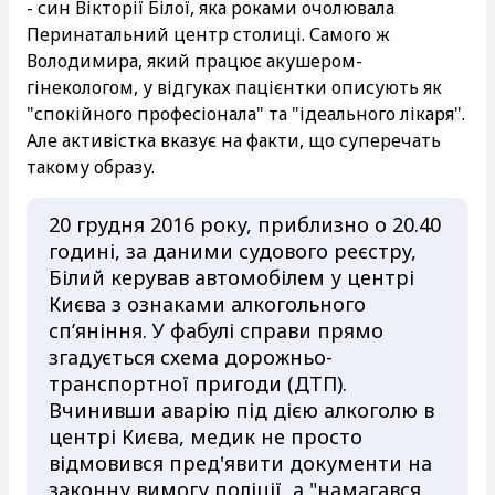
- син Вікторії Білої, яка роками очолювала
Перинатальний центр столиці. Самого ж
Володимира, який працює акушером-
гінекологом, у відгуках пацієнтки описують як
"спокійного професіонала" та "ідеального лікаря".
Але активістка вказує на факти, що суперечать
такому образу.
20 грудня 2016 року, приблизно о 20.40
годині, за даними судового реєстру,
Білий керував автомобілем у центрі
Києва з ознаками алкогольного
сп’яніння. У фабулі справи прямо
згадується схема дорожньо-
транспортної пригоди (ДТП).
Вчинивши аварію під дією алкоголю в
центрі Києва, медик не просто
відмовився пред'явити документи на
законну вимогу поліції, а "намагався