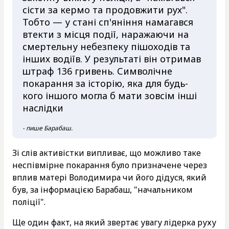
сісти за кермо та продовжити рух".
Тобто — у стані сп'яніння намагався
втекти з місця події, наражаючи на
смертельну небезпеку пішоходів та
інших водіїв. У результаті він отримав
штраф 136 гривень. Символічне
покарання за історію, яка для будь-
кого іншого могла б мати зовсім інші
наслідки
- пише Барабаш.
Зі слів активістки випливає, що можливо таке
неспівмірне покарання було призначене через
вплив матері Володимира чи його дідуся, який
був, за інформацією Барабаш, "начальником
поліції".
Ще один факт, на який звертає увагу лідерка руху