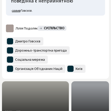
поведінка є неприйнятною
-
завив
Говсєєв.
Лілія Подоляк
СУСПІЛЬСТВО
Дмитро Говсєєв
Дорожньо-транспортна пригода
Соціальна мережа
Організація Об'єднаних Націй
Київ