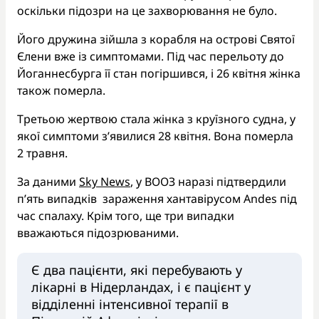
оскільки підозри на це захворювання не було.
Його дружина зійшла з корабля на острові Святої
Єлени вже із симптомами. Під час перельоту до
Йоганнесбурга її стан погіршився, і 26 квітня жінка
також померла.
Третьою жертвою стала жінка з круїзного судна, у
якої симптоми з’явилися 28 квітня. Вона померла
2 травня.
За даними
Sky News
, у ВООЗ наразі підтвердили
п’ять випадків зараження хантавірусом Andes під
час спалаху. Крім того, ще три випадки
вважаються підозрюваними.
Є два пацієнти, які перебувають у
лікарні в Нідерландах, і є пацієнт у
відділенні інтенсивної терапії в