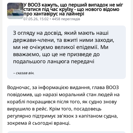
У ВООЗ кажуть, що перший випадок не міг
статися під час круїзу - що нового відомо
про хантавірус на лайнері
07.05.26, 15:02 • 4458 переглядiв
З огляду на досвід, який мають наші
держави-члени, та вжиті ними заходи,
ми не очікуємо великої епідемії. Ми
вважаємо, що це не призведе до
подальшого ланцюга передачі
– сказав він.
Водночас, за інформацією видання, глава ВООЗ
повідомив, що наразі моральний стан людей на
кораблі покращився після того, як судно знову
вирушило в рейс. Крім того, посадовець
регулярно підтримує зв'язок з капітаном судна,
зокрема й сьогодні вранці.