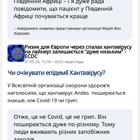
Південній Африці – і я дуже рада
повідомити, що пацієнт у Південній
Африці почувається краще
– повідомила зокрема представниця організації Марія Ван
Керхове.
Ризик для Європи через спалах хантавірусу
на лайнері залишається "дуже низьким" -
ECDC
07.05.26, 15:50 • 4333 перегляди
Чи очікувати епідемії Хантавірусу?
У Всесвітній організації охорони здоров’я
наголосили, що хантавірус Andes поширюється
інакше, ніж Covid-19 чи грип.
Отже, це не Covid, це не грип. Він
поширюється дуже по-різному. Тому
люди вживають різних запобіжних
заходів