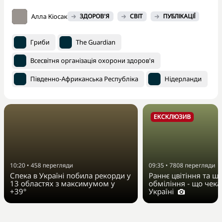
Алла Кіосак
ЗДОРОВ'Я
СВІТ
ПУБЛІКАЦІЇ
Гриби
The Guardian
Всесвітня організація охорони здоров'я
Південно-Африканська Республіка
Нідерланди
ЕКСКЛЮЗИВ
10:20
•
458
перегляди
09:35
•
7808
перегляди
Спека в Україні побила рекорди у
Раннє цвітіння та ш
13 областях з максимумом у
обміління - що чекає
+39°
Україні