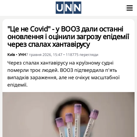
"Це не Covid" - у ВООЗ дали останні
оновлення і оцінили загрозу епідемії
через спалах хантавірусу
Київ
•
УНН
7 травня 2026, 15:47
•
118775
перегляди
Через спалах хантавірусу на круїзному судні
померли троє людей. ВООЗ підтвердила п'ять
випадків зараження, але не очікує масштабної
епідемії.