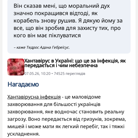
Він сказав мені, що моральний дух
значно покращився відтоді, як
корабель знову рушив. Я дякую йому за
все, що він зробив для захисту тих, про
кого він має піклуватися
– каже Тедрос Адана Гебреїсуc.
Хантавірус в Україні: що це за інфекція, як
передається і чим небезпечна
07.05.26, 10:20 • 74525 переглядiв
Нагадаємо
Хантавірусна інфекція
- це маловідоме
захворювання для більшості українців
захворювання, яке водночас становить реальну
загрозу. Воно передається від гризунів, зокрема,
мишей і може мати як легкий перебіг, так і тяжкі
ускладнення.