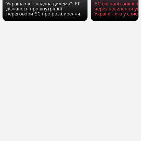
Україна як "складна дилема": FT
ЄС вів нові санкції п
дізналося про внутрішні
через посилення уда
переговори ЄС про розширення
Україні - хто у списк