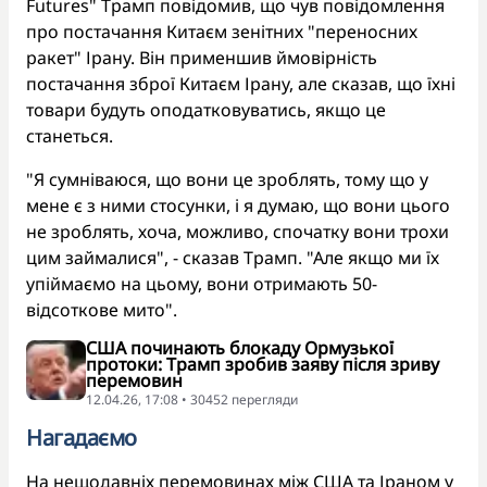
Futures" Трамп повідомив, що чув повідомлення
про постачання Китаєм зенітних "переносних
ракет" Ірану. Він применшив ймовірність
постачання зброї Китаєм Ірану, але сказав, що їхні
товари будуть оподатковуватись, якщо це
станеться.
"Я сумніваюся, що вони це зроблять, тому що у
мене є з ними стосунки, і я думаю, що вони цього
не зроблять, хоча, можливо, спочатку вони трохи
цим займалися", - сказав Трамп. "Але якщо ми їх
упіймаємо на цьому, вони отримають 50-
відсоткове мито".
США починають блокаду Ормузької
протоки: Трамп зробив заяву після зриву
перемовин
12.04.26, 17:08 • 30452 перегляди
Нагадаємо
На нещодавніх перемовинах між США та Іраном у