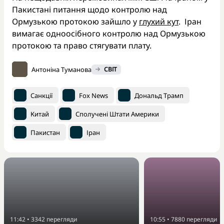
Пакистані питання щодо контролю над
Ормузькою протокою зайшло у
глухий кут
. Іран
вимагає одноосібного контролю над Ормузькою
протокою та право стягувати плату.
Антоніна Туманова
СВІТ
Санкції
Fox News
Дональд Трамп
Китай
Сполучені Штати Америки
Пакистан
Іран
11:42
•
3342
перегляди
10:55
•
7880
перегляди