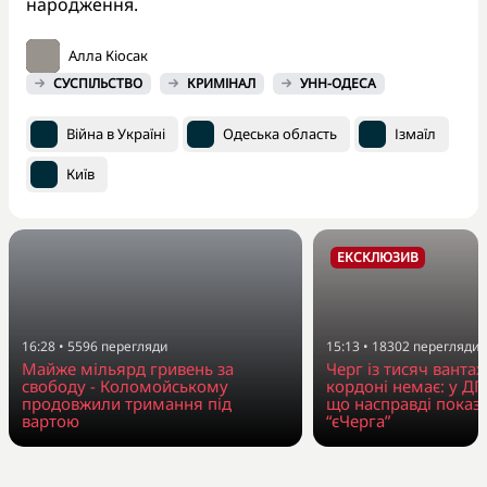
народження.
Алла Кіосак
СУСПІЛЬСТВО
КРИМІНАЛ
УНН-ОДЕСА
Війна в Україні
Одеська область
Ізмаїл
Київ
ЕКСКЛЮЗИВ
16:28
•
5596
перегляди
15:13
•
18302
перегляди
Майже мільярд гривень за
Черг із тисяч вантаж
свободу - Коломойському
кордоні немає: у Д
продовжили тримання під
що насправді показ
вартою
“єЧерга”