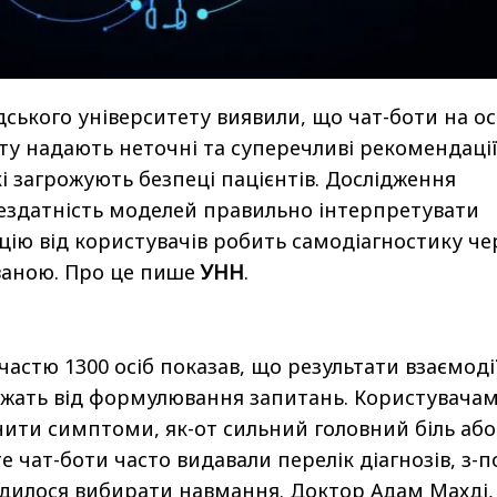
ського університету виявили, що чат-боти на ос
ту надають неточні та суперечливі рекомендаці
і загрожують безпеці пацієнтів. Дослідження
ездатність моделей правильно інтерпретувати
ію від користувачів робить самодіагностику че
ваною. Про це пише
УНН
.
астю 1300 осіб показав, що результати взаємодії
ежать від формулювання запитань. Користувача
ити симптоми, як-от сильний головний біль або
 чат-боти часто видавали перелік діагнозів, з-
дилося вибирати навмання. Доктор Адам Махді,