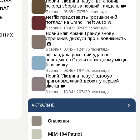
Новий "Людина-павук" встановив
рекорд зборів за перший тиждень
enAI
7 серпня, 05:35
•
70759
перегляди
ь
Netflix представить "розширений
погляд" на Grand Theft Auto VI
6 серпня, 13:42
•
92905
перегляди
Новий кліп Аріани Гранде знову
орних
спричинив дискусії про її зовнішність
6 серпня, 03:45
•
124176
перегляди
рф завдала ракетний удар по
передмістю Одеси по людному місцю
біля ринку
4 серпня, 08:46
•
197108
перегляди
Новий "Людина-павук" здобув
приголомшливий дебют у перший
вікенд
3 серпня, 13:34
•
207439
перегляди
АКТУАЛЬНЕ
Опалення
MIM-104 Patriot