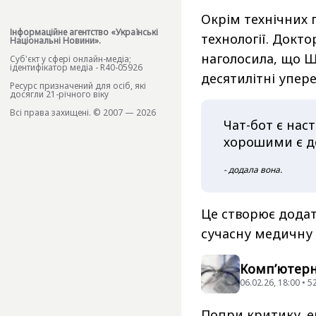
Окрім технічних 
Інформаційне агентство «Українські
технології. Докто
Національні Новини».
наголосила, що Ш
Cуб'єкт у сфері онлайн-медіа;
ідентифікатор медіа - R40-05926
десятилітні упер
Ресурс призначений для осіб, які
досягли 21-річного віку
Всі права захищені. © 2007 — 2026
Чат-бот є нас
хорошими є до
- додала вона.
Це створює додат
сучасну медичну 
Комп’ютерн
06.02.26, 18:00 • 
Попри критику, е