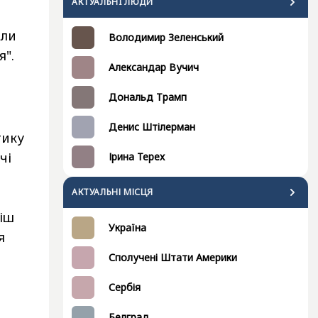
АКТУАЛЬНI ЛЮДИ
али
Володимир Зеленський
я".
Александар Вучич
Дональд Трамп
Денис Штілерман
тику
чі
Ірина Терех
АКТУАЛЬНІ МІСЦЯ
міш
Україна
я
Сполучені Штати Америки
Сербія
Белград