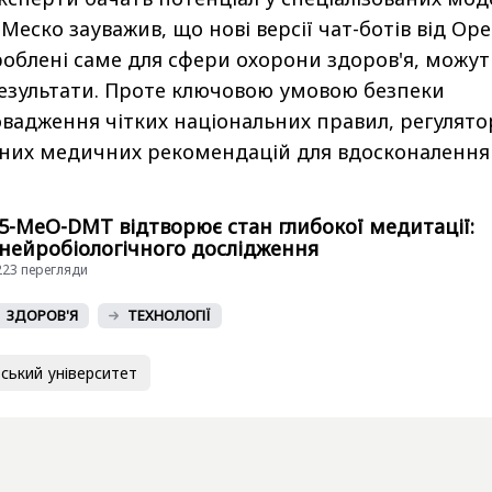
еско зауважив, що нові версії чат-ботів від Op
зроблені саме для сфери охорони здоров'я, можут
езультати. Проте ключовою умовою безпеки
вадження чітких національних правил, регулят
ійних медичних рекомендацій для вдосконалення
5-MeO-DMT відтворює стан глибокої медитації:
 нейробіологічного дослідження
3223 перегляди
ЗДОРОВ'Я
ТЕХНОЛОГІЇ
ський університет