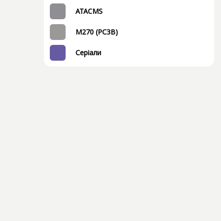
ATACMS
M270 (РСЗВ)
Серіали