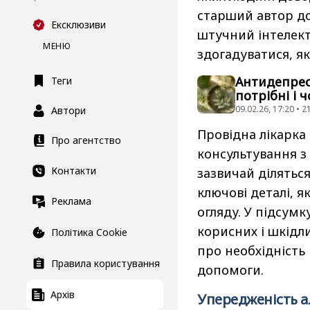
старший автор до
Ексклюзиви
штучний інтелек
МЕНЮ
здогадуватися, як
Антидепреса
Теги
потрібні і 
09.02.26, 17:20 • 
Автори
Провідна лікарка
Про агентство
консультування з
Контакти
зазвичай ділятьс
ключові деталі, я
Реклама
огляду. У підсум
корисних і шкідл
Політика Cookie
про необхідність 
Правила користування
допомоги.
Архів
Упередженість а