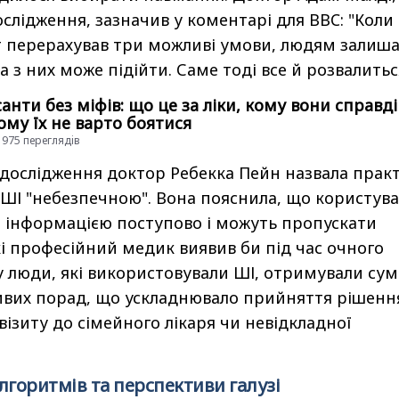
слідження, зазначив у коментарі для BBC: "Коли
т перерахував три можливі умови, людям залиш
а з них може підійти. Саме тоді все й розвалитьс
нти без міфів: що це за ліки, кому вони справді
чому їх не варто боятися
21975 переглядiв
 дослідження доктор Ребекка Пейн назвала прак
 ШІ "небезпечною". Вона пояснила, що користува
я інформацією поступово і можуть пропускати
кі професійний медик виявив би під час очного
ку люди, які використовували ШІ, отримували су
ивих порад, що ускладнювало прийняття рішенн
візиту до сімейного лікаря чи невідкладної
лгоритмів та перспективи галузі