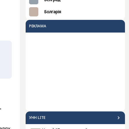
Болгарія
РЕКЛАМА
г
УНН LITE
елях.