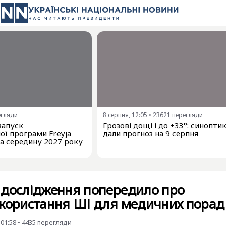
егляди
8 серпня, 12:05
•
23621
перегляди
запуск
Грозові дощі і до +33°: синопти
ої програми Freyja
дали прогноз на 9 серпня
на середину 2027 року
 дослідження попередило про
икористання ШІ для медичних порад
 01:58
•
4435
перегляди