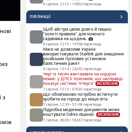
8 серпня, 12:15
•
19650
перегляди
ПУБЛІКАЦІЇ
Щоб айстри цвіли довго й пишно:
нові
"золоті правила" для кожного
ї
садівника на щодень
8 серпня, 12:15
•
19708
перегляди
Маск не дозволив Україні
використовувати Starlink для знищення
російських пускових установок
рез
балістичних ракет
8 серпня, 10:14
•
24292
перегляди
Черг із тисяч вантажівок на кордоні
немає: у ДПСУ пояснили, що насправді
показує система “єЧерга”
ЕКСКЛЮЗИВ
7 серпня, 15:13
•
67635
перегляди
Що обов’язково потрібно встигнути
 з
зробити на городі до кінця літа
м
7 серпня, 12:39
•
51198
перегляди
Підробка медичних документів може
коштувати Odrex ліцензії
ЕКСКЛЮЗИВ
7 серпня, 06:00
•
58367
перегляди
поміж