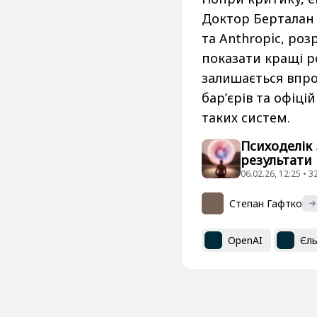
Доктор Берталан М
та Anthropic, ро
показати кращі р
залишається впро
бар’єрів та офіц
таких систем.
Психоделік 
результати
06.02.26, 12:25 • 
Степан Гафтко
OpenAI
Єль