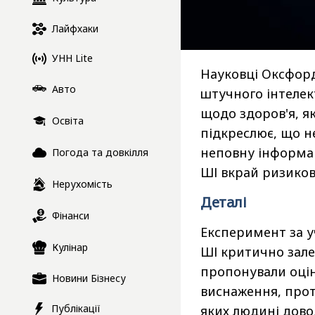
Лайфхаки
УНН Lite
Науковці Оксфорд
Авто
штучного інтелек
щодо здоров'я, як
Освіта
підкреслює, що н
неповну інформац
Погода та довкілля
ШІ вкрай ризико
Нерухомість
Деталі
Фінанси
Експеримент за уч
Кулінар
ШІ критично зал
пропонували оцін
Новини Бізнесу
виснаження, проте
Публікації
яких людині дово