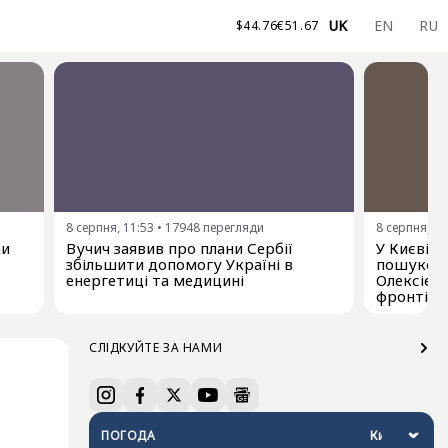
UK
EN
RU
$
44.76
€
51.67
8 серпня, 11:53
•
17948
перегляди
8 серпня, 11
ки
Вучич заявив про плани Сербії
У Києві 
збільшити допомогу Україні в
пошуково
енергетиці та медицині
Олексієм
фронті
СЛІДКУЙТЕ ЗА НАМИ
ПОГОДА