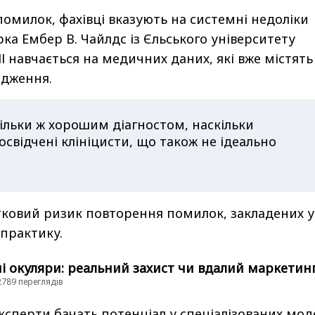
помилок, фахівці вказують на системні недоліки
рка Ембер В. Чайлдс із Єльського університету
І навчається на медичних даних, які вже містять
едження.
тільки ж хорошим діагностом, наскільки
свідчені клініцисти, що також не ідеально
ковий ризик повторення помилок, закладених у
практику.
і окуляри: реальний захист чи вдалий маркетин
52789 переглядiв
ксперти бачать потенціал у спеціалізованих мод