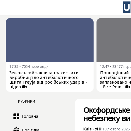
17:35
•
7054
перегляди
12:47
•
23477
пер
Зеленський закликав захистити
Повноцінний 
виробництво антибалістичного
антибалістичн
щита Freyja від російських ударів -
заплановано 
відео
- Fire Point
РУБРИКИ
Оксфордське
небезпеку в
Головна
Київ
•
УНН
10 лютого 2026,
Політика