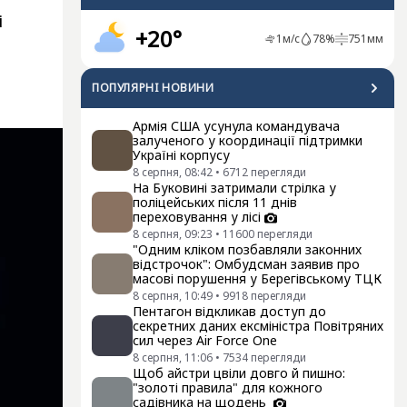
і
+20°
1
м/с
78
%
751
мм
ПОПУЛЯРНI НОВИНИ
Армія США усунула командувача
залученого у координації підтримки
Україні корпусу
8 серпня, 08:42
•
6712
перегляди
На Буковині затримали стрілка у
поліцейських після 11 днів
переховування у лісі
8 серпня, 09:23
•
11600
перегляди
"Одним кліком позбавляли законних
відстрочок": Омбудсман заявив про
масові порушення у Берегівському ТЦК
8 серпня, 10:49
•
9918
перегляди
Пентагон відкликав доступ до
секретних даних ексміністра Повітряних
сил через Air Force One
8 серпня, 11:06
•
7534
перегляди
Щоб айстри цвіли довго й пишно:
"золоті правила" для кожного
садівника на щодень