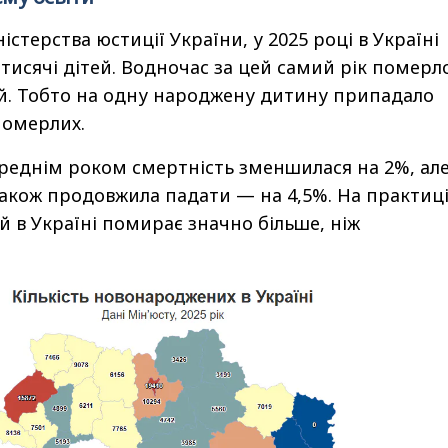
істерства юстиції України, у 2025 році в Україні
 тисячі дітей. Водночас за цей самий рік померл
ей. Тобто на одну народжену дитину припадало
померлих.
реднім роком смертність зменшилася на 2%, ал
акож продовжила падати — на 4,5%. На практиці
й в Україні помирає значно більше, ніж