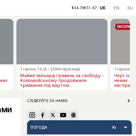
UK
EN
RU
$
44.76
€
51.67
ЕКСКЛЮЗ
7 серпня, 16:28
•
33994
перегляди
7 серпня, 15
Майже мільярд гривень за свободу -
Черг із т
 них
Коломойському продовжили
немає: у
тримання під вартою
насправді
СЛІДКУЙТЕ ЗА НАМИ
ами
ПОГОДА