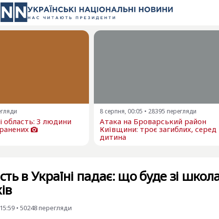
егляди
8 серпня, 00:05
•
28395
перегляди
 і область: 3 людини
Атака на Броварський район
оранених
Київщини: троє загиблих, серед
дитина
ть в Україні падає: що буде зі школ
ів
15:59
•
50248
перегляди