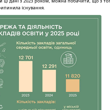
 ці дані з 2023 роком, можна побачити, що з то
рипинила існування.