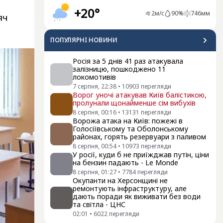
+20°
2
м/с
90
%
746
мм
яч
ПОПУЛЯРНI НОВИНИ
Росія за 5 днів 41 раз атакувала
залізницю, пошкоджено 11
локомотивів
7 серпня, 22:38
•
10903
перегляди
Ворог уночі атакував Київ балістикою,
пролунали щонайменше сім вибухів
8 серпня, 00:16
•
13131
перегляди
Ворожа атака на Київ: пожежі в
Голосіївському та Оболонському
районах, горять резервуари з паливом
8 серпня, 00:54
•
10973
перегляди
У росії, куди б не приїжджав путін, ціни
на бензин падають - Le Monde
8 серпня, 01:27
•
7784
перегляди
Окупанти на Херсонщині не
ремонтують інфраструктуру, але
дають поради як виживати без води
та світла - ЦНС
02:01
•
6022
перегляди