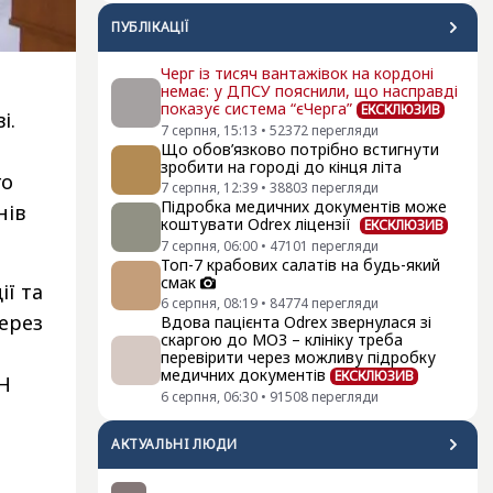
ПУБЛІКАЦІЇ
Черг із тисяч вантажівок на кордоні
немає: у ДПСУ пояснили, що насправді
показує система “єЧерга”
ЕКСКЛЮЗИВ
і.
7 серпня, 15:13
•
52372
перегляди
Що обов’язково потрібно встигнути
зробити на городі до кінця літа
го
7 серпня, 12:39
•
38803
перегляди
Підробка медичних документів може
нів
коштувати Odrex ліцензії
ЕКСКЛЮЗИВ
7 серпня, 06:00
•
47101
перегляди
Топ-7 крабових салатів на будь-який
смак
ії та
6 серпня, 08:19
•
84774
перегляди
через
Вдова пацієнта Odrex звернулася зі
скаргою до МОЗ – клініку треба
перевірити через можливу підробку
медичних документів
ЕКСКЛЮЗИВ
АН
6 серпня, 06:30
•
91508
перегляди
АКТУАЛЬНI ЛЮДИ