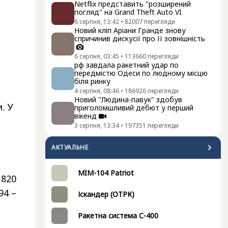
Netflix представить "розширений
погляд" на Grand Theft Auto VI
6 серпня, 13:42
•
82007
перегляди
Новий кліп Аріани Гранде знову
спричинив дискусії про її зовнішність
6 серпня, 03:45
•
113660
перегляди
рф завдала ракетний удар по
передмістю Одеси по людному місцю
біля ринку
4 серпня, 08:46
•
186926
перегляди
Новий "Людина-павук" здобув
. У
приголомшливий дебют у перший
вікенд
3 серпня, 13:34
•
197351
перегляди
АКТУАЛЬНЕ
MIM-104 Patriot
 820
94 –
Іскандер (ОТРК)
Ракетна система С-400