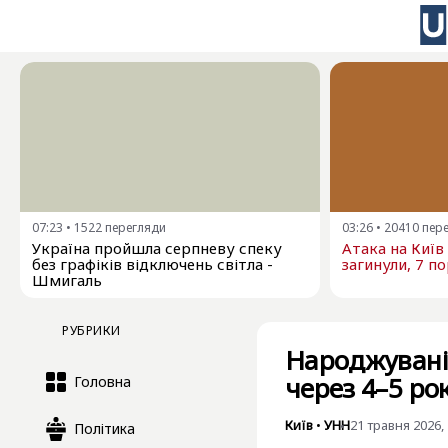
07:23
•
1522
перегляди
03:26
•
20410
пер
Україна пройшла серпневу спеку
Атака на Київ
без графіків відключень світла -
загинули, 7 п
Шмигаль
РУБРИКИ
Народжуваніс
через 4–5 рок
Головна
Київ
•
УНН
21 травня 2026, 
Політика