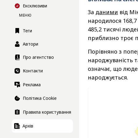
Ексклюзиви
За
даними
від Мін
МЕНЮ
народилося 168,7
485,2 тисячі люд
Теги
приблизно троє 
Автори
Порівняно з попе
Про агентство
народжуваність т
означає, що люде
Контакти
народжується.
Реклама
Політика Cookie
Правила користування
Архів