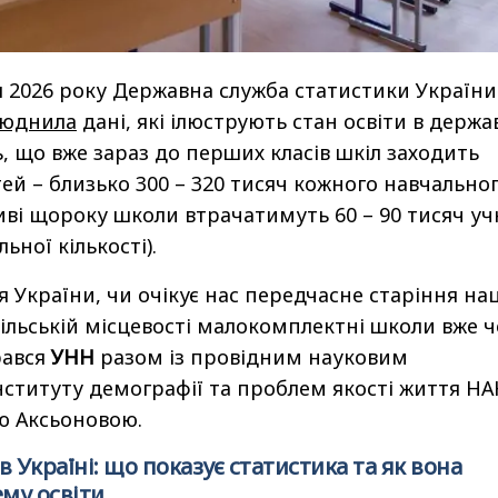
я 2026 року Державна служба статистики України
юднила
дані, які ілюструють стан освіти в держав
 що вже зараз до перших класів шкіл заходить
ей – близько 300 – 320 тисяч кожного навчально
иві щороку школи втрачатимуть 60 – 90 тисяч уч
льної кількості).
 України, чи очікує нас передчасне старіння нац
сільській місцевості малокомплектні школи вже 
рався
УНН
разом із провідним науковим
нституту демографії та проблем якості життя Н
ою Аксьоновою.
 Україні: що показує статистика та як вона
ему освіти