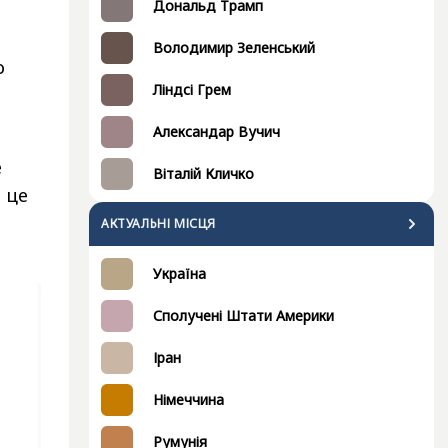
Дональд Трамп
Володимир Зеленський
о
Ліндсі Грем
Александар Вучич
е
Віталій Кличко
 це
АКТУАЛЬНІ МІСЦЯ
Україна
Сполучені Штати Америки
Іран
Німеччина
Румунія