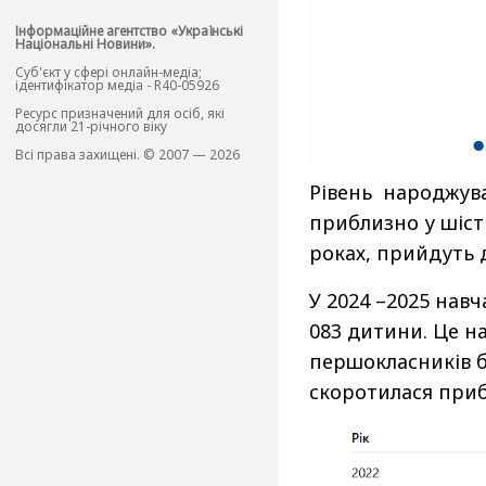
Інформаційне агентство «Українські
Національні Новини».
Cуб'єкт у сфері онлайн-медіа;
ідентифікатор медіа - R40-05926
Ресурс призначений для осіб, які
досягли 21-річного віку
Всі права захищені. © 2007 — 2026
Рівень народжува
приблизно у шість
роках, прийдуть 
У 2024 –2025 навч
083 дитини. Це н
першокласників бу
скоротилася приб