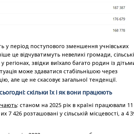
ь у період поступового зменшення учнівських
іше це відчуватимуть невеликі громади, сільські
у регіонах, звідки виїхало багато родин із дітьми
итуація може здаватися стабільнішою через
ю, але це не скасовує загальної тенденції.
сьогодні: скільки їх і як вони працюють
ачають
: станом на 2025 рік в країні працювали 11
них 7 426 розташовані у сільській місцевості, а 4 3