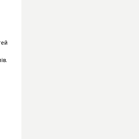
тей
ів.
и