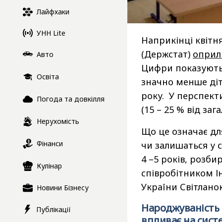
Лайфхаки
УНН Lite
Наприкінці квітн
(Держстат)
оприл
Авто
Цифри показують,
Освіта
значно менше діт
року. У перспект
Погода та довкілля
(15 – 25 % від зага
Нерухомість
Що це означає для
Фінанси
чи залишаться у 
4 –5 років, розби
Кулінар
співробітником І
України Світлан
Новини Бізнесу
Народжуваність в
Публікації
впливає на сист