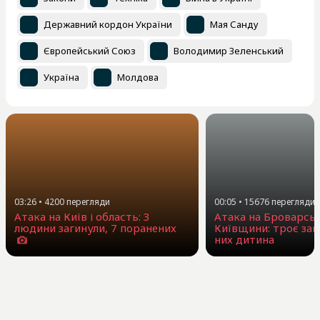
Державний кордон України
Мая Санду
Європейський Союз
Володимир Зеленський
Україна
Молдова
03:26
•
4200
перегляди
00:05
•
15676
перегляди
Атака на Київ і область: 3
Атака на Броварсь
людини загинули, 7 поранених
Київщини: троє заг
них дитина