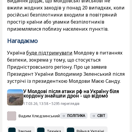
Видання додає, що молдовські військові не
вжили жодних заходів у понад 20 випадках, коли
російські безпілотники входили в повітряний
простір країни або уламки безпілотників
приземлялися поблизу населених пунктів.
Нагадаємо
Україна
буде підтримувати
Молдову в питаннях
безпеки, зокрема у тому, що стосується
Придністровського регіону. Про це заявив
Президент України Володимир Зеленський після
зустрічі із президенткою Молдови Маєю Санду.
У Молдові після атаки рф на Україну біля
кордону знайшли дрон - що відомо
17.03.26, 13:58 • 5295 переглядiв
Вадим Хлюдзинський
ПОЛІТИКА
СВІТ
Закони
Техніка
Війна в Україні