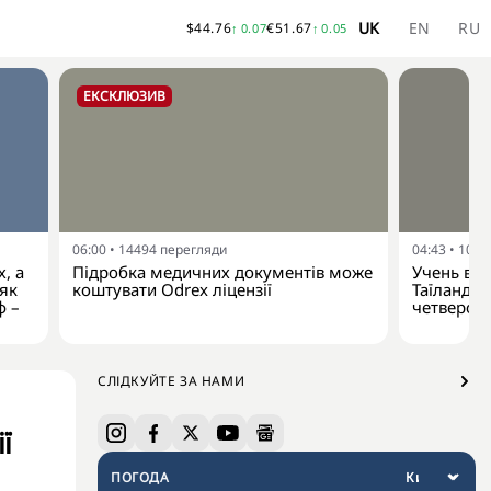
UK
EN
RU
$
44.76
€
51.67
↑
0.07
↑
0.05
ЕКСКЛЮЗИВ
06:00
•
14494
перегляди
04:43
•
1008
, а
Підробка медичних документів може
Учень від
 як
коштувати Odrex ліцензії
Таїланду:
ф –
четверо 
СЛІДКУЙТЕ ЗА НАМИ
ї
ПОГОДА