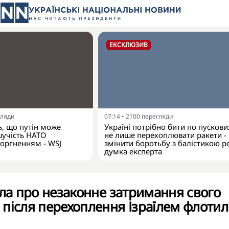
ЕКСКЛЮЗИВ
гляди
07:14
•
2100
перегляди
, що путін може
Україні потрібно бити по пускових
шучість НАТО
не лише перехоплювати ракети -
оргненням - WSJ
змінити боротьбу з балістикою р
думка експерта
ила про незаконне затримання свого
після перехоплення Ізраїлем флотилі