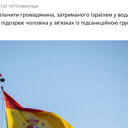
7:22
•
6719
перегляди
вільнити громадянина, затриманого Ізраїлем у вод
ь підозрює чоловіка у зв'язках із підсанкційною гр