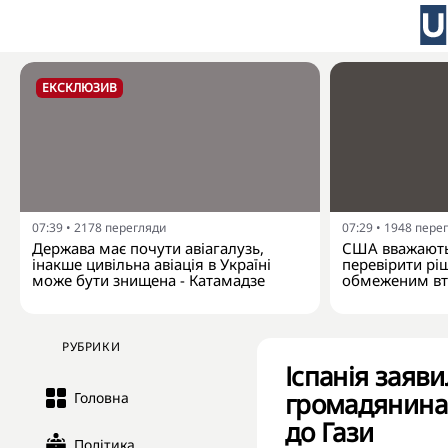
ЕКСКЛЮЗИВ
07:39
•
2178
перегляди
07:29
•
1948
пере
Держава має почути авіагалузь,
США вважають
інакше цивільна авіація в Україні
перевірити рі
може бути знищена - Катамадзе
обмеженим вт
РУБРИКИ
Іспанія заяв
громадянина 
Головна
до Гази
Політика