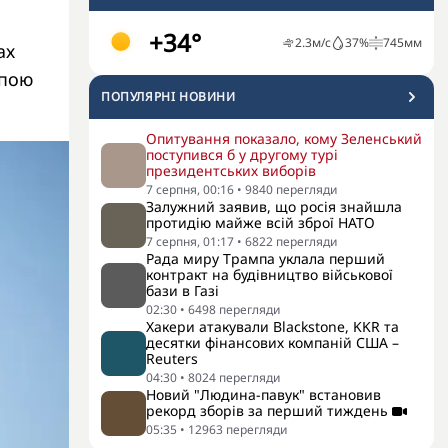
+34°
2.3
м/с
37
%
745
мм
ах
упою
ПОПУЛЯРНI НОВИНИ
Опитування показало, кому Зеленський
поступився б у другому турі
президентських виборів
7 серпня, 00:16
•
9840
перегляди
Залужний заявив, що росія знайшла
протидію майже всій зброї НАТО
7 серпня, 01:17
•
6822
перегляди
Рада миру Трампа уклала перший
контракт на будівництво військової
бази в Газі
02:30
•
6498
перегляди
Хакери атакували Blackstone, KKR та
десятки фінансових компаній США –
Reuters
04:30
•
8024
перегляди
Новий "Людина-павук" встановив
рекорд зборів за перший тиждень
05:35
•
12963
перегляди