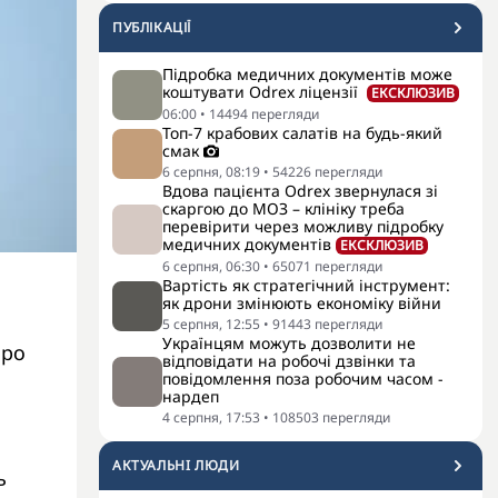
ПУБЛІКАЦІЇ
Підробка медичних документів може
коштувати Odrex ліцензії
ЕКСКЛЮЗИВ
06:00
•
14494
перегляди
Топ-7 крабових салатів на будь-який
смак
6 серпня, 08:19
•
54226
перегляди
Вдова пацієнта Odrex звернулася зі
скаргою до МОЗ – клініку треба
перевірити через можливу підробку
медичних документів
ЕКСКЛЮЗИВ
6 серпня, 06:30
•
65071
перегляди
Вартість як стратегічний інструмент:
як дрони змінюють економіку війни
5 серпня, 12:55
•
91443
перегляди
Українцям можуть дозволити не
Про
відповідати на робочі дзвінки та
повідомлення поза робочим часом -
нардеп
4 серпня, 17:53
•
108503
перегляди
АКТУАЛЬНI ЛЮДИ
ь