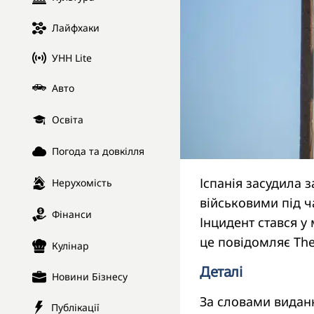
Лайфхаки
УНН Lite
Авто
Освіта
Погода та довкілля
Іспанія засудила 
Нерухомість
військовими під ч
Фінанси
Інцидент стався у
це повідомляє The
Кулінар
Деталі
Новини Бізнесу
За словами виданн
Публікації