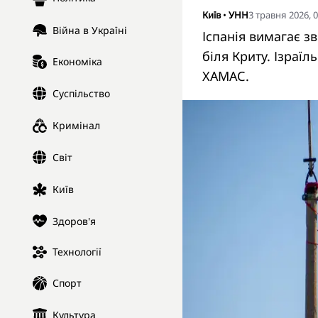
Київ
•
УНН
3 травня 2026, 0
Війна в Україні
Іспанія вимагає з
біля Криту. Ізраїл
Економіка
ХАМАС.
Суспільство
Кримінал
Світ
Київ
Здоров'я
Технології
Спорт
Культура