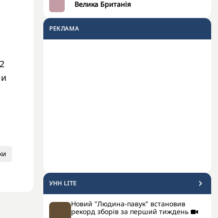
Велика Британія
РЕКЛАМА
2
ли
ки
УНН LITE
Новий "Людина-павук" встановив
рекорд зборів за перший тиждень