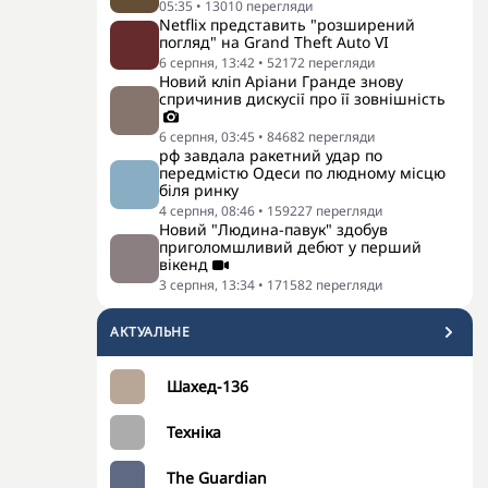
05:35
•
13010
перегляди
Netflix представить "розширений
погляд" на Grand Theft Auto VI
6 серпня, 13:42
•
52172
перегляди
Новий кліп Аріани Гранде знову
спричинив дискусії про її зовнішність
6 серпня, 03:45
•
84682
перегляди
рф завдала ракетний удар по
передмістю Одеси по людному місцю
біля ринку
4 серпня, 08:46
•
159227
перегляди
Новий "Людина-павук" здобув
приголомшливий дебют у перший
вікенд
3 серпня, 13:34
•
171582
перегляди
АКТУАЛЬНЕ
Шахед-136
Техніка
The Guardian