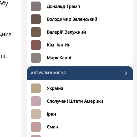
Абу
Дональд Трамп
Володимир Зеленський
Валерій Залужний
дних
Кім Чен Ин
ії,
Марк Карні
АКТУАЛЬНІ МІСЦЯ
Україна
Сполучені Штати Америки
Іран
Ємен