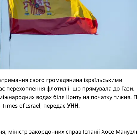
затримання свого громадянина ізраїльськими
ас перехоплення флотилії, що прямувала до Гази.
 міжнародних водах біля Криту на початку тижня. 
 Times of Israel, передає
УНН
.
я, міністр закордонних справ Іспанії Хосе Мануел