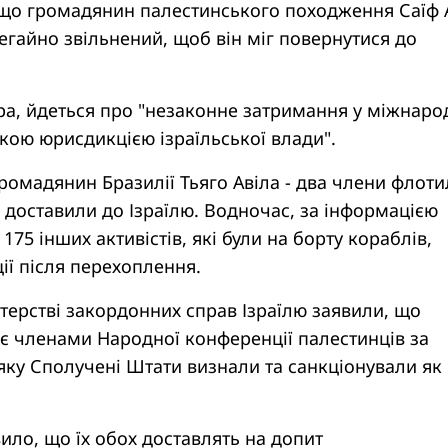
 що громадянин палестинського походження Саїф 
егайно звільнений, щоб він міг повернутися до
ра, йдеться про "незаконне затримання у міжнаро
якою юрисдикцією ізраїльської влади".
громадянин Бразилії Тьяго Авіла - два члени флотил
 доставили до Ізраїлю. Водночас, за інформацією
175 інших активістів, які були на борту кораблів,
ції після перехоплення.
стерстві закордонних справ Ізраїлю заявили, що
є членами Народної конференції палестинців за
яку Сполучені Штати визнали та санкціонували як
.
вило, що їх обох доставлять на допит