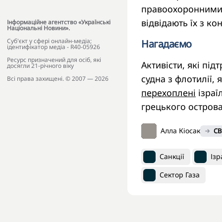
правоохоронними 
відвідають їх з к
Інформаційне агентство «Українські
Національні Новини».
Cуб'єкт у сфері онлайн-медіа;
Нагадаємо
ідентифікатор медіа - R40-05926
Ресурс призначений для осіб, які
Активісти, які пі
досягли 21-річного віку
судна з флотилії,
Всі права захищені. © 2007 — 2026
перехоплені
ізраї
грецького острова
Алла Кіосак
СВ
Санкції
Ізр
Сектор Газа