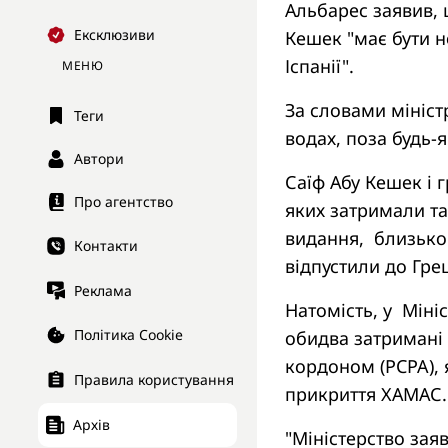
Альбарес заявив,
Ексклюзиви
Кешек "має бути н
Іспанії".
МЕНЮ
За словами мініст
Теги
водах, поза будь-
Автори
Саїф Абу Кешек і 
Про агентство
яких затримали та
видання, близько 
Контакти
відпустили до Гре
Реклама
Натомість, у Міні
Політика Cookie
обидва затримані 
кордоном (PCPA), 
Правила користування
прикриття ХАМАС
Архів
"Міністерство зая