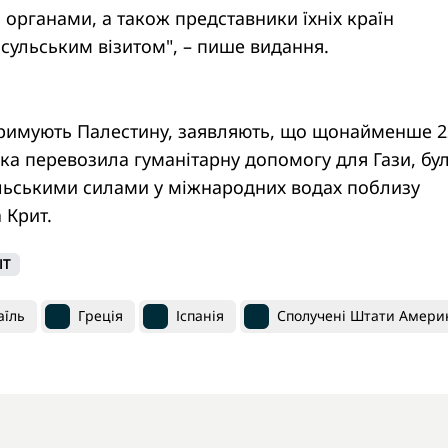
органами, а також представники їхніх країн
онсульським візитом", – пише видання.
дтримують Палестину, заявляють, що щонайменше 2
 яка перевозила гуманітарну допомогу для Гази, бу
льськими силами у міжнародних водах поблизу
 Крит.
ІТ
аїль
Греція
Іспанія
Сполучені Штати Амери