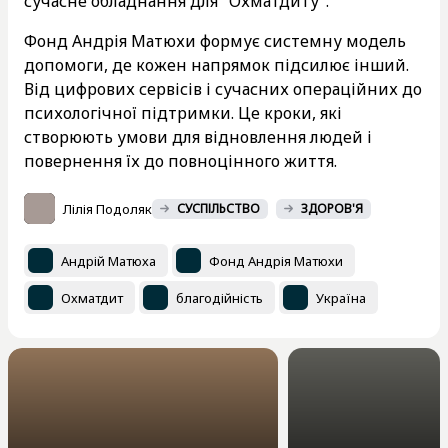
сучасне обладнання для "Охматдиту".
Фонд Андрія Матюхи формує системну модель
допомоги, де кожен напрямок підсилює інший.
Від цифрових сервісів і сучасних операційних до
психологічної підтримки. Це кроки, які
створюють умови для відновлення людей і
повернення їх до повноцінного життя.
Лілія Подоляк
СУСПІЛЬСТВО
ЗДОРОВ'Я
Андрій Матюха
Фонд Андрія Матюхи
Охматдит
благодійність
Україна