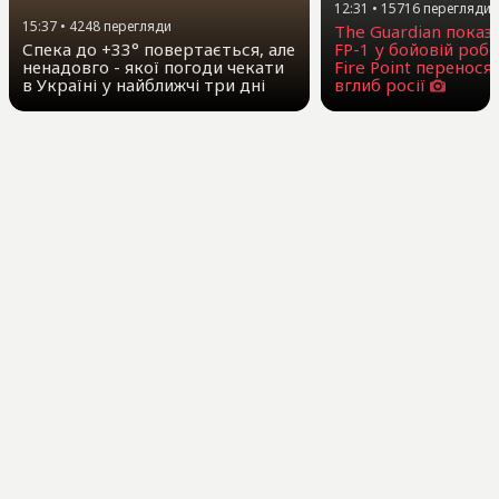
12:31
•
15716
перегляди
15:37
•
4248
перегляди
The Guardian показ
Спека до +33° повертається, але
FP-1 у бойовій робо
ненадовго - якої погоди чекати
Fire Point перенося
в Україні у найближчі три дні
вглиб росії