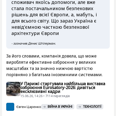
споживач якоїсь допомоги, але вже
стала постачальником безпекових
рішень для всієї Європи, а, мабуть, і
для всього світу. Що зараз Україна є
невід'ємною часткою безпекової
архітектури Європи
- зазначив Денис Штілерман.
За його словами, компанія довела, що може
виробляти ефективне озброєння у великих
масштабах та за значно нижчою вартістю
порівняно з багатьма іноземними системами.
У Парижі стартувала найбільша виставка
озброєння Eurosatory-2026: дивіться
ексклюзивні кадри
15.06.26, 14:26 • 7114 переглядiв
Євген Царенко
ВІЙНА В УКРАЇНІ
ТЕХНОЛОГІЇ