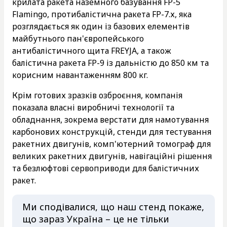
крилата ракета наземного базування FP-5
Flamingo, протибалістична ракета FP-7.х, яка
розглядається як один із базових елементів
майбутнього пан'європейського
антибалістичного щита FREYJA, а також
балістична ракета FP-9 із дальністю до 850 км та
корисним навантаженням 800 кг.
Крім готових зразків озброєння, компанія
показала власні виробничі технології та
обладнання, зокрема верстати для намотування
карбонових конструкцій, стенди для тестування
ракетних двигунів, комп'ютерний томограф для
великих ракетних двигунів, навігаційні рішення
та безлюфтові сервоприводи для балістичних
ракет.
Ми сподівалися, що наш стенд покаже,
що зараз Україна – це не тільки