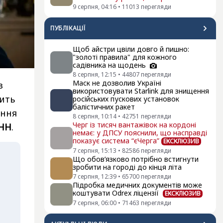
9 серпня, 04:16
•
11013
перегляди
ПУБЛІКАЦІЇ
Щоб айстри цвіли довго й пишно:
"золоті правила" для кожного
садівника на щодень
8 серпня, 12:15
•
44807
перегляди
Маск не дозволив Україні
з
використовувати Starlink для знищення
ить
російських пускових установок
балістичних ракет
ання
8 серпня, 10:14
•
42751
перегляди
Черг із тисяч вантажівок на кордоні
НН
.
немає: у ДПСУ пояснили, що насправді
показує система “єЧерга”
ЕКСКЛЮЗИВ
7 серпня, 15:13
•
82586
перегляди
Що обов’язково потрібно встигнути
зробити на городі до кінця літа
7 серпня, 12:39
•
65700
перегляди
Підробка медичних документів може
коштувати Odrex ліцензії
ЕКСКЛЮЗИВ
7 серпня, 06:00
•
71463
перегляди