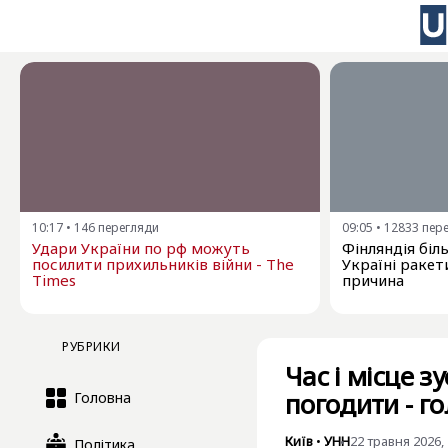
10:17
•
146
перегляди
09:05
•
12833
пер
Удари України по рф можуть
Фінляндія бі
посилити прихильників війни - The
Україні ракети
Times
причина
РУБРИКИ
Час і місце 
погодити - г
Головна
Київ
•
УНН
22 травня 2026, 
Політика