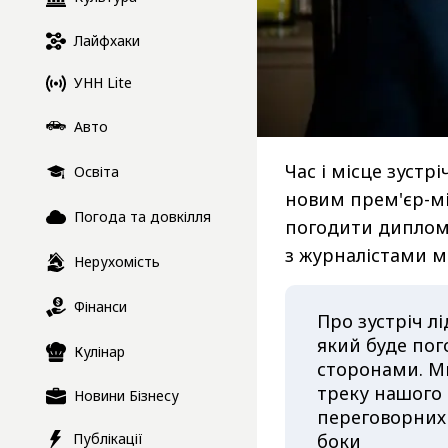
Лайфхаки
УНН Lite
Авто
Час і місце зуст
Освіта
новим прем'єр-м
Погода та довкілля
погодити диплом
з журналістами м
Нерухомість
Фінанси
Про зустріч лі
який буде по
Кулінар
сторонами. Ми
треку нашого
Новини Бізнесу
переговорних 
боки
Публікації