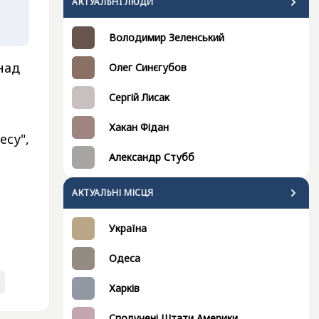
АКТУАЛЬНI ЛЮДИ
Володимир Зеленський
над
Олег Синєгубов
Сергій Лисак
Хакан Фідан
есу",
Александр Стубб
АКТУАЛЬНІ МІСЦЯ
Україна
Одеса
Харків
Сполучені Штати Америки