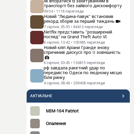
Як впоратися із захитуванням в
транспорті без зайвого дискомфорту
09:54
•
1118
перегляди
Новий "Людина-павук" встановив
рекорд зборів за перший тиждень
7 серпня, 05:35
•
84413
перегляди
Netflix представить "розширений
погляд" на Grand Theft Auto VI
6 серпня, 13:42
•
105985
перегляди
Новий кліп Аріани Гранде знову
спричинив дискусії про її зовнішність
6 серпня, 03:45
•
136815
перегляди
рф завдала ракетний удар по
передмістю Одеси по людному місцю
біля ринку
4 серпня, 08:46
•
209408
перегляди
АКТУАЛЬНЕ
MIM-104 Patriot
Опалення