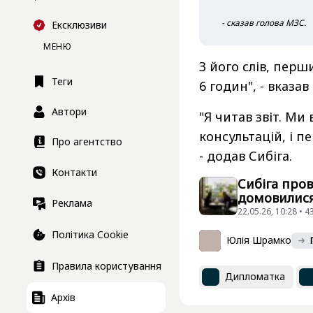
- сказав голова МЗС.
Ексклюзиви
МЕНЮ
З його слів, перш
Теги
6 годин", - вказав
Автори
"Я читав звіт. М
консультацій, і п
Про агентство
- додав Сибіга.
Контакти
Сибіга пров
домовилися
Реклама
22.05.26, 10:28 • 
Політика Cookie
Юлія Шрамко
Правила користування
Дипломатка
Архів