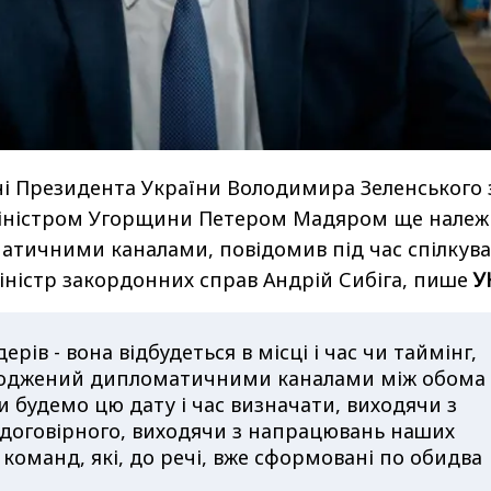
річі Президента України Володимира Зеленського 
іністром Угорщини Петером Мадяром ще належ
атичними каналами, повідомив під час спілкув
іністр закордонних справ Андрій Сибіга, пише
У
дерів - вона відбудеться в місці і час чи таймінг,
годжений дипломатичними каналами між обома
 будемо цю дату і час визначати, виходячи з
 договірного, виходячи з напрацювань наших
команд, які, до речі, вже сформовані по обидва