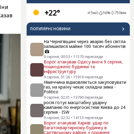
їни
+22°
5
м/с
56
%
750
мм
казав
ПОПУЛЯРНI НОВИНИ
На Чернігівщині через аварію без світла
залишилися майже 100 тисяч абонентів
9 серпня, 00:53
•
11570
перегляди
Ворог атакував Одесу вночі 9 серпня,
пошкоджено будинки та
інфраструктуру
9 серпня, 01:28
•
15916
перегляди
Німеччина відмовляється закуповувати
газ, на країну чекає складна зима -
Politico
9 серпня, 02:01
•
13790
перегляди
росія готує масштабну ударну
кампанію по енергосистемі Києва до 24
серпня - ISW
9 серпня, 02:32
•
14153
перегляди
Ворог атакував Харків: удар по
багатоквартирному будинку в
Салтівському районі, є поранені