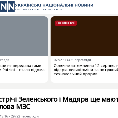
ЕКСКЛЮЗИВ
егляди
07:52
•
14421
перегляди
льше не передаватиме
Сонячне затемнення 12 серпня: 
 Patriot - стала відома
лідери, великі зміни та потужни
технологічний прорив
зустрічі Зеленського і Мадяра ще маю
олова МЗС
13:16
•
29722
перегляди