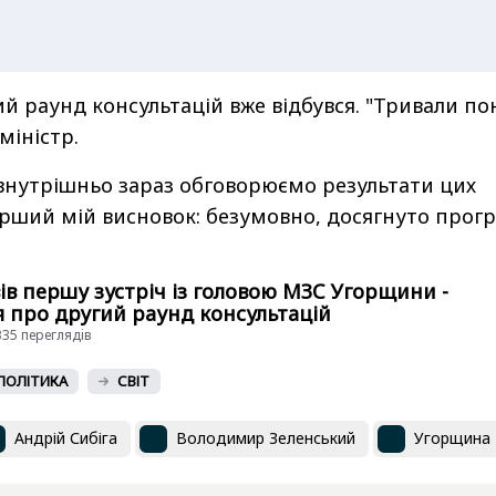
ий раунд консультацій вже відбувся. "Тривали по
 міністр.
и внутрішньо зараз обговорюємо результати цих
ерший мій висновок: безумовно, досягнуто прогр
ів першу зустріч із головою МЗС Угорщини -
 про другий раунд консультацій
4335 переглядiв
ПОЛІТИКА
СВІТ
Андрій Сибіга
Володимир Зеленський
Угорщина