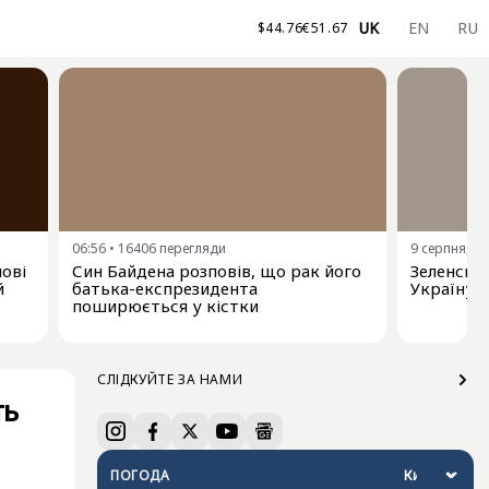
UK
EN
RU
$
44.76
€
51.67
06:56
•
16406
перегляди
9 серпня, 00
нові
Син Байдена розповів, що рак його
Зеленськи
й
батька-експрезидента
Україну 
поширюється у кістки
СЛІДКУЙТЕ ЗА НАМИ
ть
ПОГОДА