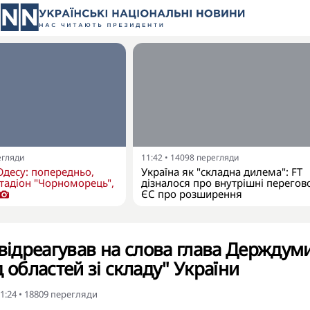
егляди
11:42
•
14098
перегляди
Одесу: попередньо,
Україна як "складна дилема": FT
тадіон "Чорноморець",
дізналося про внутрішні перегов
ЄС про розширення
 відреагував на слова глава Держдум
 областей зі складу" України
1:24
•
18809
перегляди