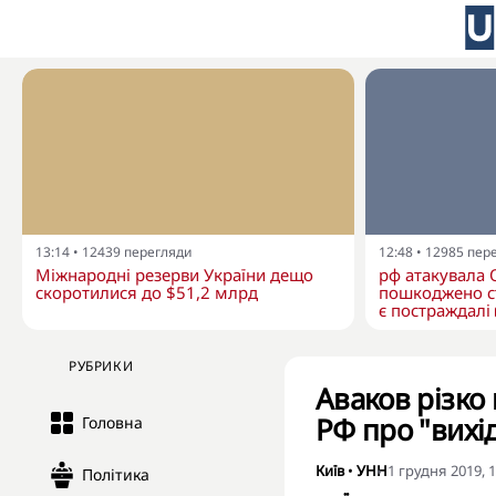
13:14
•
12439
перегляди
12:48
•
12985
пер
Міжнародні резерви України дещо
рф атакувала 
скоротилися до $51,2 млрд
пошкоджено с
є постраждалі
РУБРИКИ
Аваков різко
РФ про "вихід
Головна
Київ
•
УНН
1 грудня 2019, 1
Політика