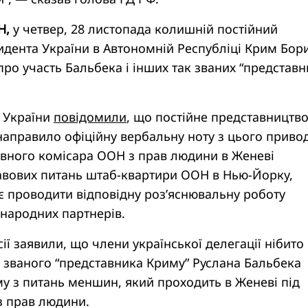
Н,
у четвер, 28 листопада колишній постійний
идента України в Автономній Республіці Крим Бор
ро участь Бальбека і інших так званих “представн
С України
повідомили
, що постійне представництв
направило офіційну вербальну ноту з цього приво
вного комісара ООН з прав людини в Женеві
равових питань штаб-квартири ООН в Нью-Йорку,
є проводити відповідну роз’яснювальну роботу
народних партнерів.
ії заявили, що члени української делегації нібито
 званого “представника Криму” Руслана Бальбека
уму з питань меншин, який проходить в Женеві під
з прав людини.