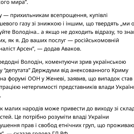
кого мира”.
у — прихильникам всепрощення, купівлі
шевого газу зі знижкою і іншим, що твердять „ми 
йте Володіна.. а якщо не доходить відразу, то зна
их, як я. До ваших послуг — російськомовній
наліст Арсен”, — додав Аваков.
редодні Володін, коментуючи зрив українською
у “депутата” Держдуми від анексованного Криму
на форумі ООН у Женеві, заявив, що випадок став
трацією нетерпимості представників влади Україн
.
ск малих народів може привести до виходу зі скла
стей. Це потрібно розуміти владі України
рушення прав і свобод етнічних груп, що прожива
и”, — сказав голова ГД РФ.