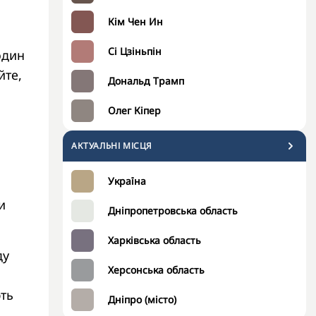
Кім Чен Ин
Сі Цзіньпін
один
йте,
Дональд Трамп
Олег Кіпер
АКТУАЛЬНІ МІСЦЯ
Україна
и
Дніпропетровська область
Харківська область
ду
Херсонська область
ють
Дніпро (місто)