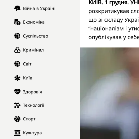
КИЇВ. 1 грудня. УН
Війна в Україні
розкритикував сло
що зі складу Укра
Економіка
“націоналізм і ут
Суспільство
опублікував у себ
Кримінал
Світ
Київ
Здоров'я
Технології
Спорт
Культура