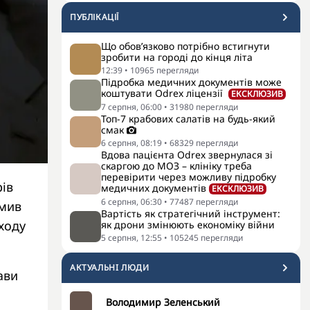
ПУБЛІКАЦІЇ
Що обов’язково потрібно встигнути
зробити на городі до кінця літа
12:39
•
10965
перегляди
Підробка медичних документів може
коштувати Odrex ліцензії
ЕКСКЛЮЗИВ
7 серпня, 06:00
•
31980
перегляди
Топ-7 крабових салатів на будь-який
смак
6 серпня, 08:19
•
68329
перегляди
Вдова пацієнта Odrex звернулася зі
скаргою до МОЗ – клініку треба
перевірити через можливу підробку
ів
медичних документів
ЕКСКЛЮЗИВ
6 серпня, 06:30
•
77487
перегляди
омив
Вартість як стратегічний інструмент:
ходу
як дрони змінюють економіку війни
5 серпня, 12:55
•
105245
перегляди
АКТУАЛЬНI ЛЮДИ
ави
Володимир Зеленський