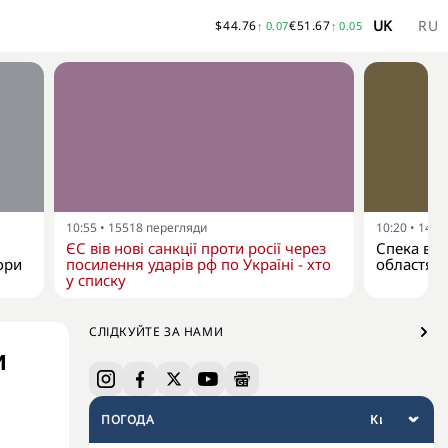
UK
RU
$
44.76
€
51.67
↑
0.07
↑
0.05
10:55
•
15518
перегляди
10:20
•
1476
ЄС вів нові санкції проти росії через
Спека в У
ори
посилення ударів рф по Україні - хто
областях
у списку
СЛІДКУЙТЕ ЗА НАМИ
и
ПОГОДА