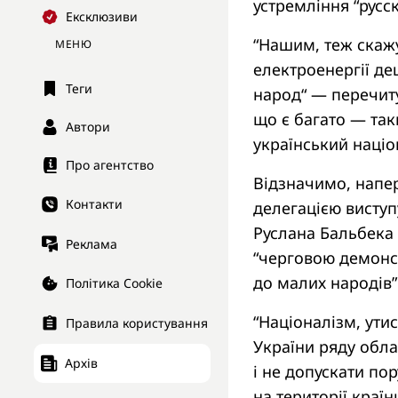
устремління “русс
Ексклюзиви
“Нашим, теж скаж
МЕНЮ
електроенергії де
Теги
народ“ — перечиту
що є багато — так
Автори
український націо
Про агентство
Відзначимо, напе
Контакти
делегацією виступ
Руслана Бальбека 
Реклама
“черговою демонс
до малих народів”
Політика Cookie
“Націоналізм, ути
Правила користування
України ряду обла
Архів
і не допускати по
на території країн