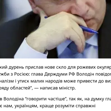
кий дурень прислав нове скло для рожевих окуляр
жби з Росією: глава Держдуми РФ Володін повід
оналізм і утиск малих народів може привести до ви
ряду областей”, — написав міністр.
в Володіна “говорити частіше”, так як, на думку гл
є нам, українцям, краще розуміти справжні