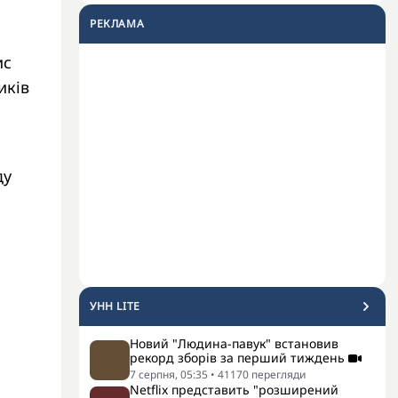
РЕКЛАМА
ис
иків
о
ду
УНН LITE
Новий "Людина-павук" встановив
рекорд зборів за перший тиждень
7 серпня, 05:35
•
41170
перегляди
Netflix представить "розширений