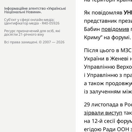
Інформаційне агентство «Українські
Як повідомляв
УН
Національні Новини».
представник през
Cуб'єкт у сфері онлайн-медіа;
ідентифікатор медіа - R40-05926
Бабин
повідомив
п
Ресурс призначений для осіб, які
досягли 21-річного віку
Криму” на форумі.
Всі права захищені. © 2007 — 2026
Після цього в МЗ
України в Женеві 
Управлінню Верхо
і Управлінню з п
а також продовжу
із залученням між
29 листопада в Рос
зірвали виступ
так
на 12-й сесії фор
егідою Ради ООН 