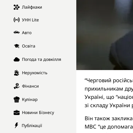
Лайфхаки
УНН Lite
Авто
Освіта
Погода та довкілля
Нерухомість
“Черговий російсь
Фінанси
прихильникам дру
Україні, що “наці
Кулінар
зі складу України 
Новини Бізнесу
Він також заклика
Публікації
МВС “це допомага