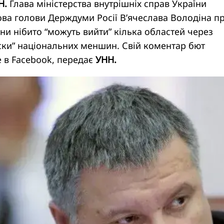
Н.
Глава міністерства внутрішніх справ України
ва голови Держдуми Росії В’ячеслава Володіна пр
їни нібито “можуть вийти” кілька областей через
иски” національних меншин. Свій коментар бют
е в Facebook, передає
УНН.