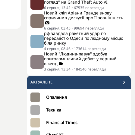
погляд" на Grand Theft Auto VI
6 серпня, 13:42
•
67535
перегляди
Новий кліп Аріани Гранде знову
спричинив дискусії про її зовнішність
6 серпня, 03:45
•
99694
перегляди
рф завдала ракетний удар по
передмістю Одеси по людному місцю
біля ринку
4 серпня, 08:46
•
173614
перегляди
Новий "Людина-павук" здобув
приголомшливий дебют у перший
вікенд
3 серпня, 13:34
•
184540
перегляди
АКТУАЛЬНЕ
Опалення
Техніка
Financial Times