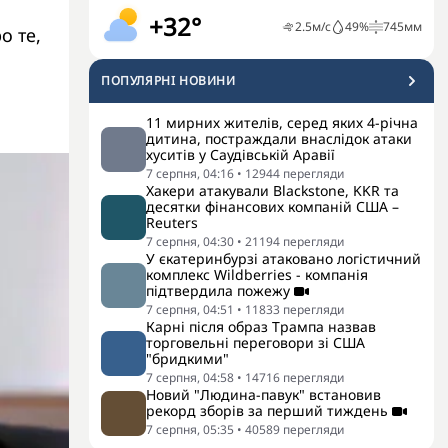
+32°
2.5
м/с
49
%
745
мм
о те,
ПОПУЛЯРНI НОВИНИ
11 мирних жителів, серед яких 4-річна
дитина, постраждали внаслідок атаки
хуситів у Саудівській Аравії
7 серпня, 04:16
•
12944
перегляди
Хакери атакували Blackstone, KKR та
десятки фінансових компаній США –
Reuters
7 серпня, 04:30
•
21194
перегляди
У єкатеринбурзі атаковано логістичний
комплекс Wildberries - компанія
підтвердила пожежу
7 серпня, 04:51
•
11833
перегляди
Карні після образ Трампа назвав
торговельні переговори зі США
"бридкими"
7 серпня, 04:58
•
14716
перегляди
Новий "Людина-павук" встановив
рекорд зборів за перший тиждень
7 серпня, 05:35
•
40589
перегляди