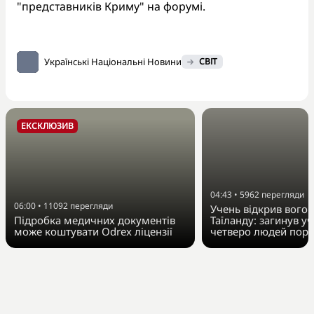
"представників Криму" на форумі.
Українські Національні Новини
СВІТ
ЕКСКЛЮЗИВ
04:43
•
5962
перегляди
06:00
•
11092
перегляди
Учень відкрив вогон
Підробка медичних документів
Таїланду: загинув у
може коштувати Odrex ліцензії
четверо людей пора