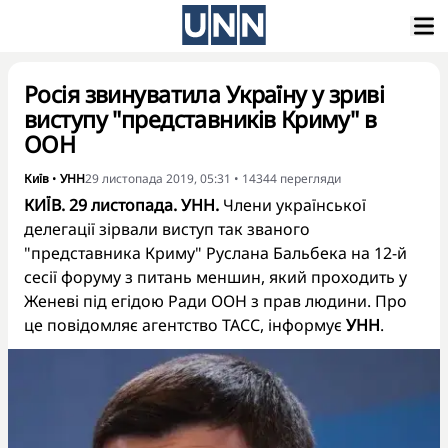
Росія звинуватила Україну у зриві
виступу "представників Криму" в
ООН
Київ
•
УНН
29 листопада 2019, 05:31
•
14344
перегляди
КИЇВ. 29 листопада. УНН.
Члени української
делегації зірвали виступ так званого
"представника Криму" Руслана Бальбека на 12-й
сесії форуму з питань меншин, який проходить у
Женеві під егідою Ради ООН з прав людини. Про
це повідомляє агентство
ТАСС
, інформує
УНН
.