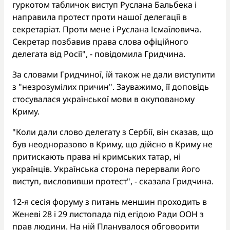
гуркотом табличок виступ Руслана Бальбека і
направила протест проти нашої делегації в
секретаріат. Проти мене і Руслана Ісмаїловича.
Секретар позбавив права слова офіційного
делегата від Росії", - повідомила Гридчина.
За словами Гридчиної, їй також не дали виступити
з "незрозумілих причин". Зауважимо, її доповідь
стосувалася української мови в окупованому
Криму.
"Коли дали слово делегату з Сербії, він сказав, що
був неодноразово в Криму, що дійсно в Криму не
притискають права ні кримських татар, ні
українців. Українська сторона перервали його
виступ, висловивши протест", - сказала Гридчина.
12-я сесія форуму з питань меншин проходить в
Женеві 28 і 29 листопада під егідою Ради ООН з
прав людини. На ній Планувалося обговорити