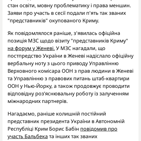
стан освіти, мовну проблематику і права меншин.
Заяви про участь в сесії подали п'ять так званих
"представників" окупованого Криму.
Як повідомлялося раніше, з'явилась офіційна
позиція МЗС щодо візиту "представників Криму"
на форум у Женеві.
У МЗС нагадали, що
постпредство України в Женеві надіслало офіційну
вербальну ноту з цього приводу Управлінню
Верховного комісара ООН з прав людини в Женеві
та Управлінню з правових питань штаб-квартири
ООН у Нью-Йорку, а також продовжує проводити
відповідну роз’яснювальну роботу із залученням
міжнародних партнерів.
Нагадаємо, раніше колишній постійний
представник президента України в Автономній
Республіці Крим Борис Бабін
повідомив про
участь Бальбека
та інших так званих