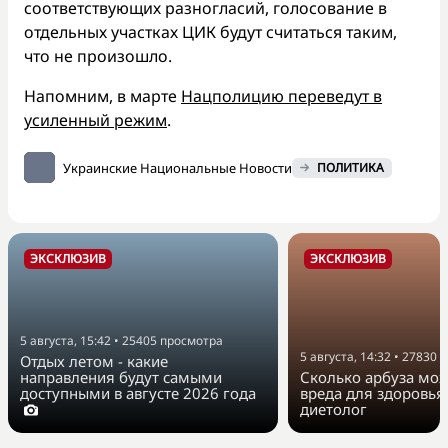
соответствующих разногласий, голосование в
отдельных участках ЦИК будут считаться таким,
что не произошло.
Напомним, в марте
Нацполицию переведут в
усиленный режим
.
Украинские Национальные Новости
ПОЛИТИКА
ЭКСКЛЮЗИВ
ЭКСКЛЮЗИВ
5 августа, 15:42
•
25405
просмотра
5 августа, 14:32
•
27830
п
Отдых летом - какие
направления будут самыми
Сколько арбуза мож
доступными в августе 2026 года
вреда для здоровья
диетолог