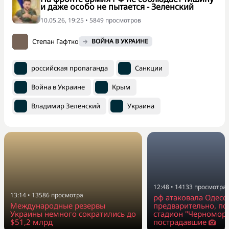
и даже особо не пытается - Зеленский
10.05.26, 19:25 • 5849 просмотров
Степан Гафтко
ВОЙНА В УКРАИНЕ
российская пропаганда
Санкции
Война в Украине
Крым
Владимир Зеленский
Украина
12:48
•
14133
просмотра
13:14
•
13586
просмотра
рф атаковала Одессу
Международные резервы
предварительно, п
Украины немного сократились до
стадион "Черноморе
$51,2 млрд
пострадавшие