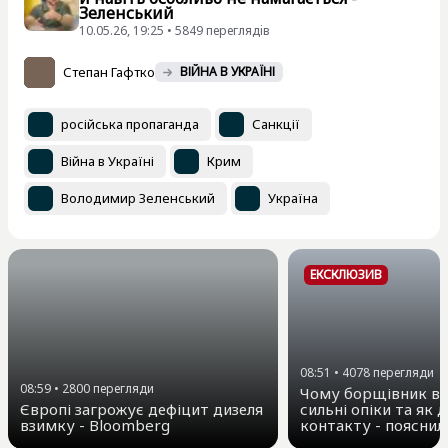
Зеленський
10.05.26, 19:25 • 5849 переглядiв
Степан Гафтко
ВІЙНА В УКРАЇНІ
російська пропаганда
Санкції
Війна в Україні
Крим
Володимир Зеленський
Україна
ЕКСКЛЮЗИВ
08:51
•
4078
перегляди
08:59
•
2800
перегляди
Чому борщівник ви
Європі загрожує дефіцит дизеля
сильні опіки та як д
взимку - Bloomberg
контакту - пояснил