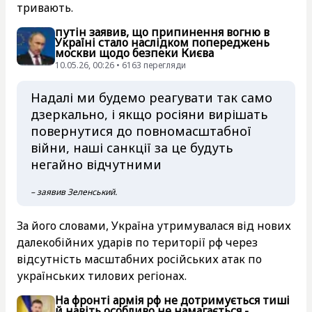
тривають.
путін заявив, що припинення вогню в
Україні стало наслідком попереджень
москви щодо безпеки Києва
10.05.26, 00:26 • 6163 перегляди
Надалі ми будемо реагувати так само
дзеркально, і якщо росіяни вирішать
повернутися до повномасштабної
війни, наші санкції за це будуть
негайно відчутними
– заявив Зеленський.
За його словами, Україна утримувалася від нових
далекобійних ударів по території рф через
відсутність масштабних російських атак по
українських тилових регіонах.
На фронті армія рф не дотримується тиші
й навіть особливо не намагається -