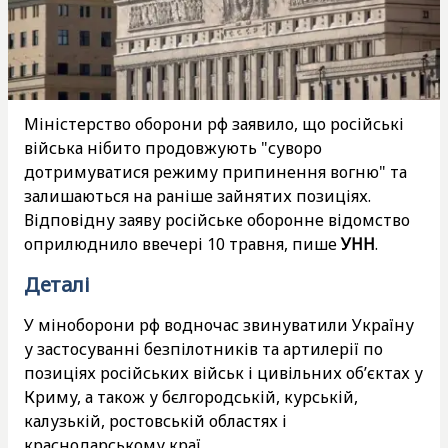
Міністерство оборони рф заявило, що російські
війська нібито продовжують "суворо
дотримуватися режиму припинення вогню" та
залишаються на раніше зайнятих позиціях.
Відповідну заяву російське оборонне відомство
оприлюднило ввечері 10 травня, пише
УНН
.
Деталі
У міноборони рф водночас звинуватили Україну
у застосуванні безпілотників та артилерії по
позиціях російських військ і цивільних об’єктах у
Криму, а також у бєлгородській, курській,
калузькій, ростовській областях і
краснодарському краї.