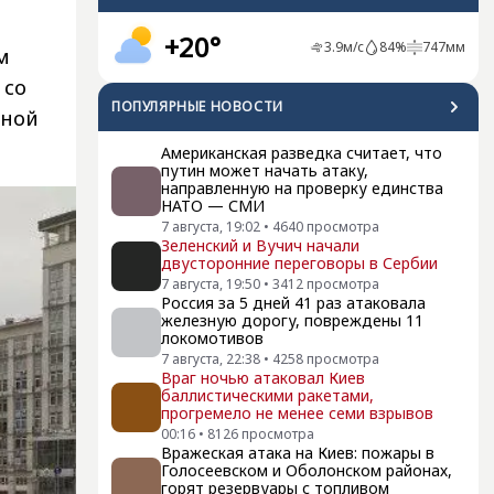
+20°
3.9
м/с
84
%
747
мм
м
 со
ПОПУЛЯРНЫЕ НОВОСТИ
нной
Американская разведка считает, что
путин может начать атаку,
направленную на проверку единства
НАТО — СМИ
7 августа, 19:02
•
4640
просмотра
Зеленский и Вучич начали
двусторонние переговоры в Сербии
7 августа, 19:50
•
3412
просмотра
Россия за 5 дней 41 раз атаковала
железную дорогу, повреждены 11
локомотивов
7 августа, 22:38
•
4258
просмотра
Враг ночью атаковал Киев
баллистическими ракетами,
прогремело не менее семи взрывов
00:16
•
8126
просмотра
Вражеская атака на Киев: пожары в
Голосеевском и Оболонском районах,
горят резервуары с топливом