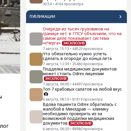
00:54
•
4184
просмотра
ПУБЛИКАЦИИ
Очереди из тысяч грузовиков на
границе нет: в ГПСУ объяснили, что на
самом деле показывает система
«єЧерга»
ЭКСКЛЮЗИВ
7 августа, 15:13
•
44520
просмотра
Что обязательно нужно успеть
сделать в огороде до конца лета
7 августа, 12:39
•
35480
просмотра
Подделка медицинских документов
может стоить Odrex лицензии
ЭКСКЛЮЗИВ
7 августа, 06:00
•
44497
просмотра
Топ-7 крабовых салатов на любой вкус
ы
6 августа, 08:19
•
81819
просмотра
Вдова пациента Odrex обратилась с
жалобой в Минздрав — клинику
необходимо проверить из-за
возможной подделки медицинских
документов
ЭКСКЛЮЗИВ
лог
6 августа, 06:30
•
88980
просмотра