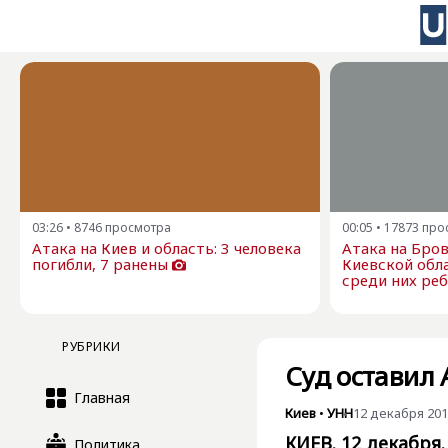
03:26
•
8746
просмотра
00:05
•
17873
про
Атака на Киев и область: 3 человека
Атака на Бро
погибли, 7 ранены
Киевской обла
среди них ре
РУБРИКИ
Суд оставил
Главная
Киев
•
УНН
12 декабря 2019
КИЕВ. 12 декабря.
Политика