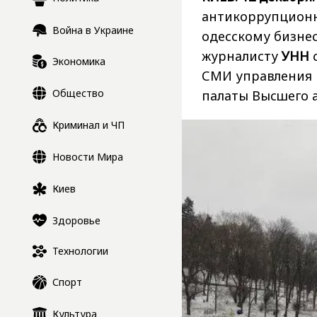
антикоррупционн
Война в Украине
одесскому бизне
журналисту
УНН
с
Экономика
СМИ управления 
Общество
палаты Высшего 
Криминал и ЧП
Новости Мира
Киев
Здоровье
Технологии
Спорт
Культура