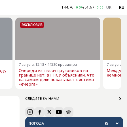
UK
RU
$
44.76
€
51.67
↑
0.07
↑
0.05
ЭКСКЛЮЗИВ
7 августа, 15:13
•
44520
просмотра
7 августа, 1
оду
Очереди из тысяч грузовиков на
Междуна
границе нет: в ГПСУ объяснили, что
немного 
на самом деле показывает система
«єЧерга»
СЛЕДИТЕ ЗА НАМИ
ПОГОДА