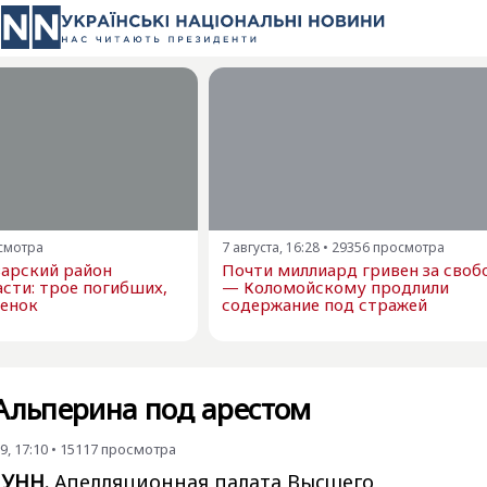
смотра
7 августа, 16:28
•
29356
просмотра
варский район
Почти миллиард гривен за своб
сти: трое погибших,
— Коломойскому продлили
бенок
содержание под стражей
 Альперина под арестом
, 17:10
•
15117
просмотра
 УНН.
Апелляционная палата Высшего