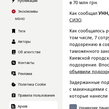
публикации
в 70 млн грн.
Эксклюзивы
Как сообщал
УНН
МЕНЮ
СИЗО
.
Как сообщалось р
Теги
том числе, 7 сот
Авторы
подозрению в со
таможенного зако
Об агентстве
Киевской городс
Контакты
подозрение. Впос
объявили подозр
Реклама
Задержанные под
Политика Cookie
с махинациями с
которые нанесли 
Правила пользования
Архив
Украинские Наци