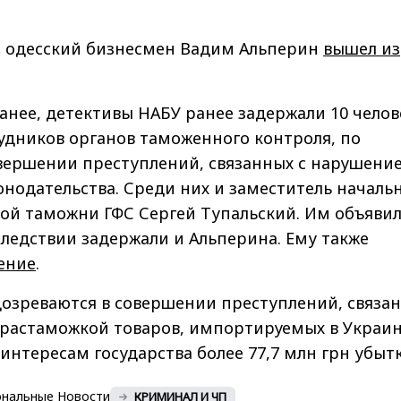
,
одесский бизнесмен Вадим Альперин
вышел из
анее, детективы НАБУ ранее задержали 10 челове
рудников органов таможенного контроля, по
вершении преступлений, связанных с нарушени
нодательства. Среди них и заместитель началь
кой таможни ГФС Сергей Тупальский. Им объяви
ледствии задержали и Альперина. Ему также
ение
.
озреваются в совершении преступлений, связа
 растаможкой товаров, импортируемых в Украин
интересам государства более 77,7 млн грн убытк
ональные Новости
КРИМИНАЛ И ЧП