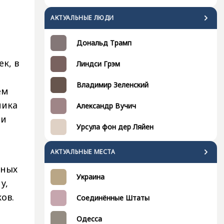
АКТУАЛЬНЫЕ ЛЮДИ
Дональд Трамп
к, в
Линдси Грэм
Владимир Зеленский
ем
ника
Александр Вучич
ли
Урсула фон дер Ляйен
АКТУАЛЬНЫЕ МЕСТА
нных
Украина
у,
ов.
Соединённые Штаты
Одесса